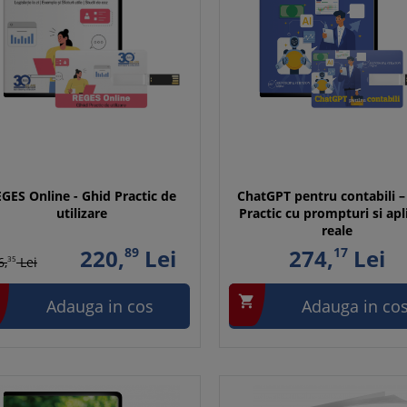
GES Online - Ghid Practic de
ChatGPT pentru contabili –
utilizare
Practic cu prompturi si apli
reale
220,
89
Lei
274,
17
Lei
6,
35
Lei

Adauga in cos
Adauga in co