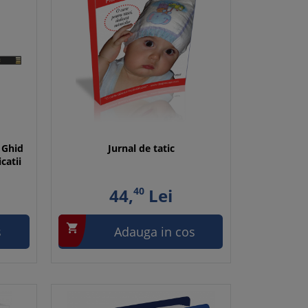
 Ghid
Jurnal de tatic
catii
44,
40
Lei

s
Adauga in cos