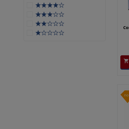
Con

no