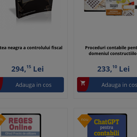
tea neagra a controlului fiscal
Proceduri contabile pen
domeniul constructiilo
294,
15
Lei
233,
10
Lei

Adauga in cos
Adauga in co
0%
nou