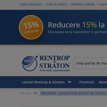
CUM COMAND?
CUM PLATESC?
DESPRE LIVRARE
CUM 
15%
15%
Reducere
la
REDUCERE
Aboneaza-te la newsletter si primest
Lucrari Rentrop & Straton
Promotii
Nout
Esti aici:
RS
Rezultate cautare timp partial de munca