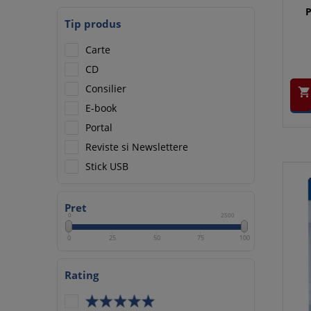
P
Tip produs
Carte
CD
Consilier

E-book
Portal
Reviste si Newslettere
Stick USB
Pret
0
2500
0
25
50
75
100
Rating