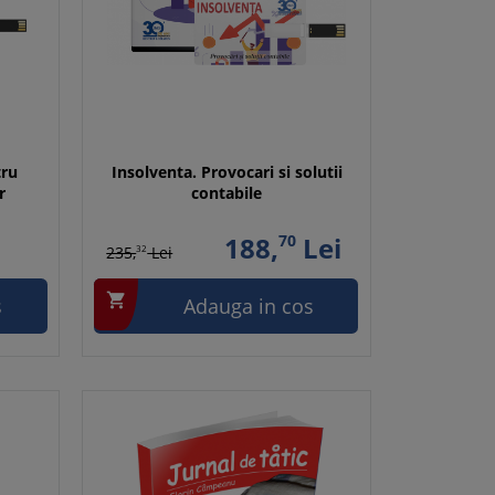
tru
Insolventa. Provocari si solutii
r
contabile
188,
70
Lei
235,
32
Lei

s
Adauga in cos