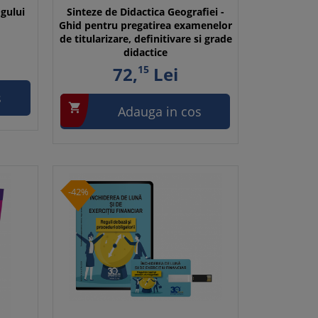
ogului
Sinteze de Didactica Geografiei -
Ghid pentru pregatirea examenelor
de titularizare, definitivare si grade
didactice
72,
15
Lei
s

Adauga in cos
-42%