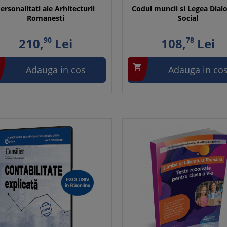
ersonalitati ale Arhitecturii
Codul muncii si Legea Dial
Romanesti
Social
210,
90
Lei
108,
78
Lei

Adauga in cos
Adauga in co