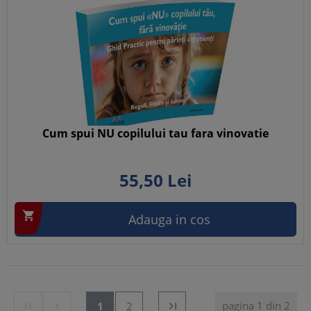
Cum spui NU copilului tau fara vinovatie
55,
50
Lei

Adauga in cos
pagina 1 din 2


1
2
