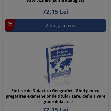
Arte vizuale (Editie adaugita)
72,
15
Lei

Adauga in cos
Sinteze de Didactica Geografiei - Ghid pentru
pregatirea examenelor de titularizare, definitivare
si grade didactice
72,
15
Lei