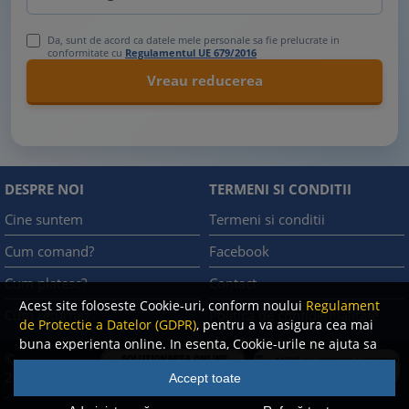
Da, sunt de acord ca datele mele personale sa fie prelucrate in
conformitate cu
Regulamentul UE 679/2016
DESPRE NOI
TERMENI SI CONDITII
Cine suntem
Termeni si conditii
Cum comand?
Facebook
Cum platesc?
Contact
Acest site foloseste Cookie-uri, conform noului
Regulament
Cum returnez
Politica de confidentialitate
de Protectie a Datelor (GDPR)
, pentru a va asigura cea mai
buna experienta online. In esenta, Cookie-urile ne ajuta sa
©
imbunatatim continutul de pe site, oferindu-va dvs.,
A.N.P.C.
2008
Accept toate
cititorul, o experienta online personalizata si mult mai
-
rapida. Ele sunt folosite doar de site-ul nostru si partenerii