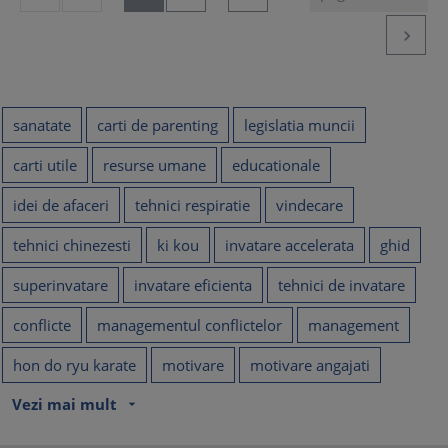

sanatate
carti de parenting
legislatia muncii
carti utile
resurse umane
educationale
idei de afaceri
tehnici respiratie
vindecare
tehnici chinezesti
ki kou
invatare accelerata
ghid
superinvatare
invatare eficienta
tehnici de invatare
conflicte
managementul conflictelor
management
hon do ryu karate
motivare
motivare angajati
Vezi mai mult
arrow_drop_down