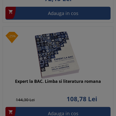

Adauga in cos
-25%
Expert la BAC. Limba si literatura romana
108,
78
Lei
144,
30
Lei

Adauga in cos