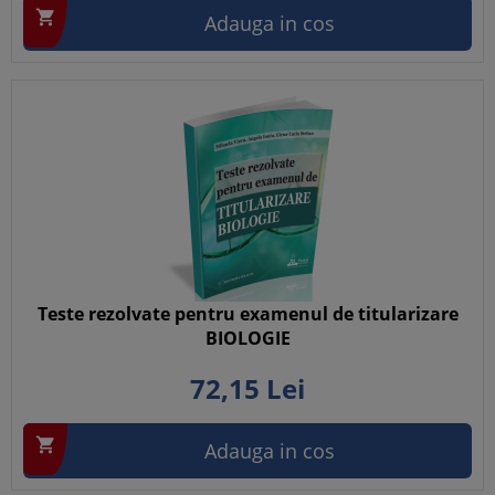

Adauga in cos
Teste rezolvate pentru examenul de titularizare
BIOLOGIE
72,
15
Lei

Adauga in cos