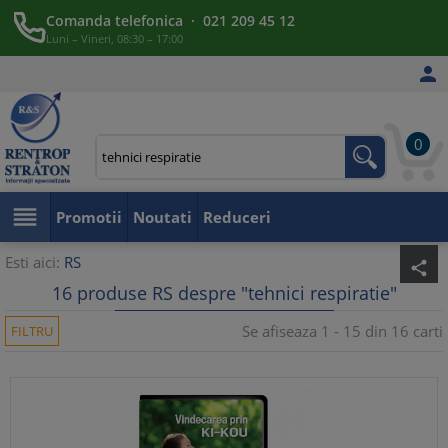
Comanda telefonica · 021 209 45 12
Luni – Vineri, 08:30 – 17:00

0

Promotii
Noutati
Reduceri
Esti aici:
RS
share
16 produse RS despre "tehnici respiratie"
Se afiseaza 1 - 15 din 16 carti
FILTRU