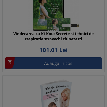
Vindecarea cu Ki-Kou: Secrete si tehnici de
respiratie stravechi chinezesti
101,
01
Lei

Adauga in cos