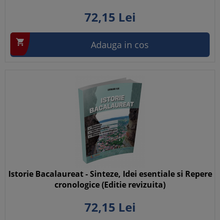
72,
15
Lei

Adauga in cos
Istorie Bacalaureat - Sinteze, Idei esentiale si Repere
cronologice (Editie revizuita)
72,
15
Lei