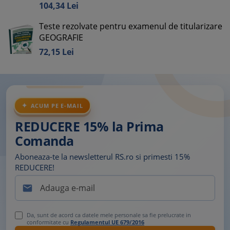
104,
34
Lei
Teste rezolvate pentru examenul de titularizare
GEOGRAFIE
72,
15
Lei
ACUM PE E-MAIL
REDUCERE 15% la Prima
Comanda
Aboneaza-te la newsletterul RS.ro si primesti 15%
REDUCERE!

Da, sunt de acord ca datele mele personale sa fie prelucrate in
conformitate cu
Regulamentul UE 679/2016