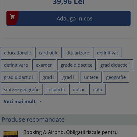
39,
96
Lei

Adauga in cos
educationale
carti utile
titularizare
definitivat
definitivare
examen
grade didactice
grad didactic I
grad didactic II
grad I
grad II
sinteze
geografie
sinteze geografie
inspectii
dosar
nota
Vezi mai mult
arrow_drop_down
Produse recomandate
Booking & Airbnb. Obligatii fiscale pentru