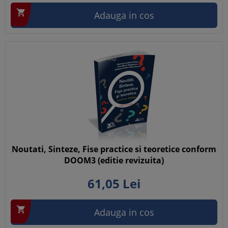

Adauga in cos
Noutati, Sinteze, Fise practice si teoretice conform
DOOM3 (editie revizuita)
61,
05
Lei

Adauga in cos