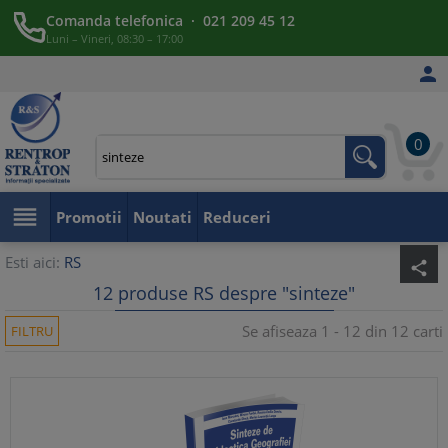
Comanda telefonica · 021 209 45 12
Luni – Vineri, 08:30 – 17:00

0

Promotii
Noutati
Reduceri
Esti aici:
RS
share
12 produse RS despre "sinteze"
Se afiseaza 1 - 12 din 12 carti
FILTRU