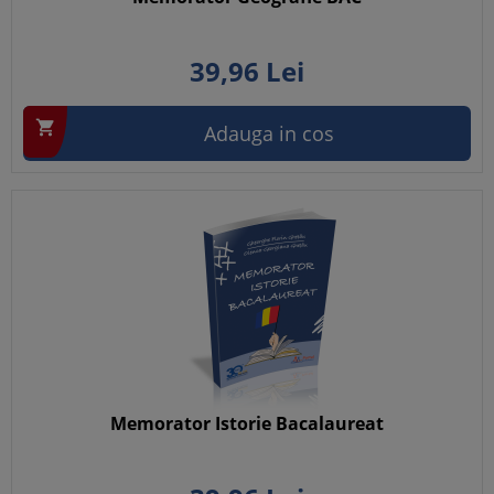
39,
96
Lei

Adauga in cos
Memorator Istorie Bacalaureat