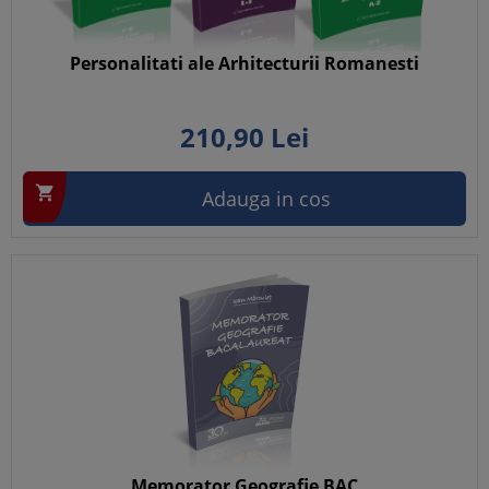
Personalitati ale Arhitecturii Romanesti
210,
90
Lei

Adauga in cos
Memorator Geografie BAC