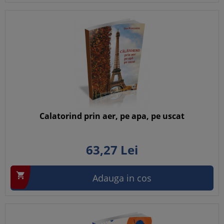
Calatorind prin aer, pe apa, pe uscat
63,
27
Lei

Adauga in cos