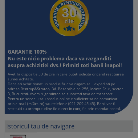
GARANTIE 100%
Nu este nicio problema daca va razganditi
asupra achizitiei dvs.! Primiti toti banii inapoi!
Aveti la dispozitie 30 de zile in care puteti solicita oricand restituirea
sumei achitate.
Daca ati achizitionat un produs fizic va rugam sa il expediati pe
adresa Rentrop&Straton, Bd. Basarabia nr. 256, Incinta Faur, sector
3, Bucuresti. Avem rugamintea sa suportati taxa de transport.
Pentru un serviciu sau produs online e suficient sa ne comunicati
prin e-mail (
rs@rs.ro
) sau telefonic (021-209.45.45). Banii vor fi
restituiti cu promptitudine fie direct in cont, fie prin mandat postal.
Istoricul tau de navigare