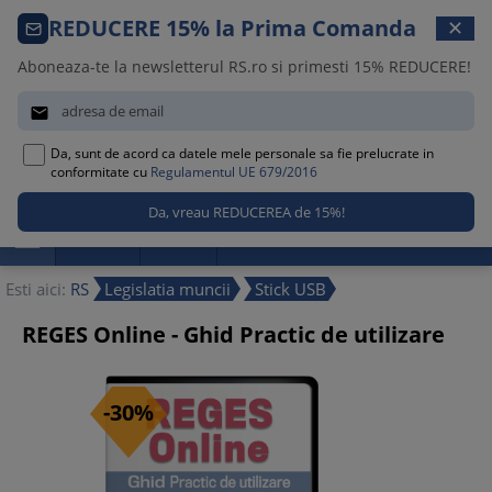
Comanda telefonica · 021 209 45 12
REDUCERE 15% la Prima Comanda
✕
Luni – Vineri, 08:30 – 17:00
Aboneaza-te la newsletterul RS.ro si primesti 15% REDUCERE!


Da, sunt de acord ca datele mele personale sa fie prelucrate in
0
conformitate cu
Regulamentul UE 679/2016

Promotii
Noutati
Reduceri
Esti aici:
RS
Legislatia muncii
Stick USB
REGES Online - Ghid Practic de utilizare
-30%