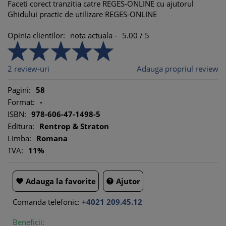
Faceti corect tranzitia catre REGES-ONLINE cu ajutorul
Ghidului practic de utilizare REGES-ONLINE
Opinia clientilor:
nota actuala -
5.00
/
5
2
review-uri
Adauga propriul review
Pagini:
58
Format:
-
ISBN:
978-606-47-1498-5
Editura:
Rentrop & Straton
Limba:
Romana
TVA:
11%
Adauga la favorite
Ajutor


Comanda telefonic:
+4021 209.45.12
Beneficii: