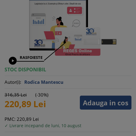
RASFOIESTE

STOC DISPONIBIL
Autor(i):
Rodica Mantescu
316,
35
Lei
(-30%)
Adauga in cos
220,
89
Lei
PMC: 220,
89
Lei
✓ Livrare incepand de luni, 10 august