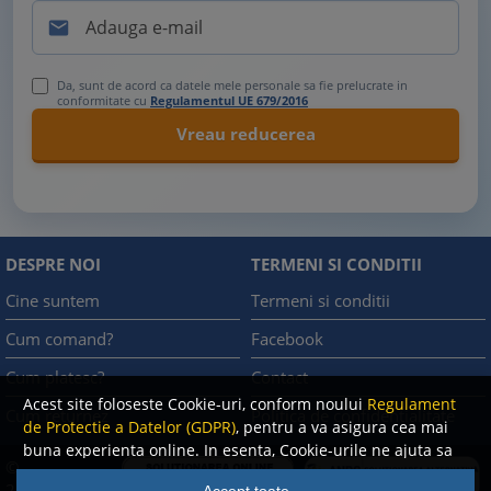

Da, sunt de acord ca datele mele personale sa fie prelucrate in
conformitate cu
Regulamentul UE 679/2016
DESPRE NOI
TERMENI SI CONDITII
Cine suntem
Termeni si conditii
Cum comand?
Facebook
Cum platesc?
Contact
Acest site foloseste Cookie-uri, conform noului
Regulament
Cum returnez
Politica de confidentialitate
de Protectie a Datelor (GDPR)
, pentru a va asigura cea mai
buna experienta online. In esenta, Cookie-urile ne ajuta sa
©
imbunatatim continutul de pe site, oferindu-va dvs.,
A.N.P.C.
2008