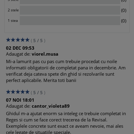
Salariati in constructii – locul de munca pe santiere
REGES – Rubrica Ture si locul de munca
0
(0)
2 stele
REGES – Inregistrarea punctului de lucru cu mai mult de 5
0
salariati in alt judet
(0)
1 stea
(
5
/
5
)
02
DEC
09:53
Adaugat de:
viorel.musa
Mi-a lamurit pas cu pas cum trebuie procedat cu noile
informatii obligatorii de completat pana in decembrie. Am
verificat deja cateva spete din ghid si rezolvarile sunt
perfect aplicabile. Merita toti banii
(
5
/
5
)
07
NOI
18:01
Adaugat de:
cantor_violeta89
Ghidul m-a ajutat enorm sa inteleg ce trebuie completat in
Reges si cum se face corect trecerea de la Revisal.
Exemplele concrete sunt exact ce aveam nevoie, mai ales
cele legate de situatiile speciale.