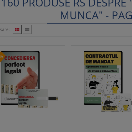
160 PRODUSE RS DESPRE 
MUNCA" - PAG
isare:


0%