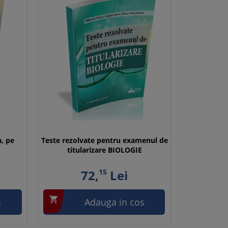
a, pe
Teste rezolvate pentru examenul de
titularizare BIOLOGIE
72,
15
Lei

s
Adauga in cos