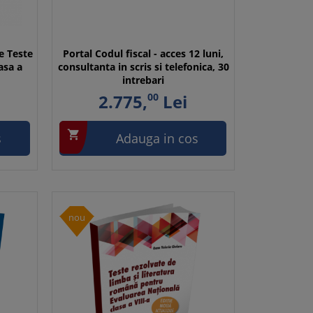
e Teste
Portal Codul fiscal - acces 12 luni,
asa a
consultanta in scris si telefonica, 30
intrebari
2.775,
00
Lei

s
Adauga in cos
nou