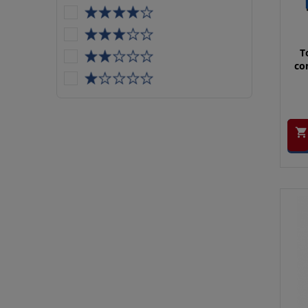
T
con
