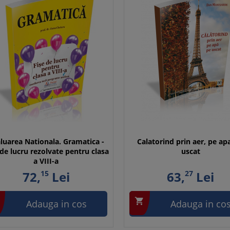
luarea Nationala. Gramatica -
Calatorind prin aer, pe ap
 de lucru rezolvate pentru clasa
uscat
a VIII-a
72,
15
Lei
63,
27
Lei

Adauga in cos
Adauga in co