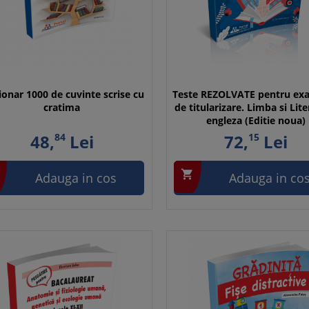
ionar 1000 de cuvinte scrise cu
Teste REZOLVATE pentru ex
cratima
de titularizare. Limba si Lit
engleza (Editie noua)
48,
84
Lei
72,
15
Lei

Adauga in cos
Adauga in co