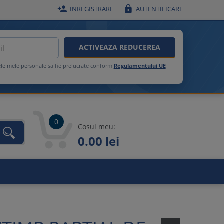


INREGISTRARE
AUTENTIFICARE
ACTIVEAZA REDUCEREA
ele mele personale sa fie prelucrate conform
Regulamentului UE
0
Cosul meu:
0.00 lei
unca