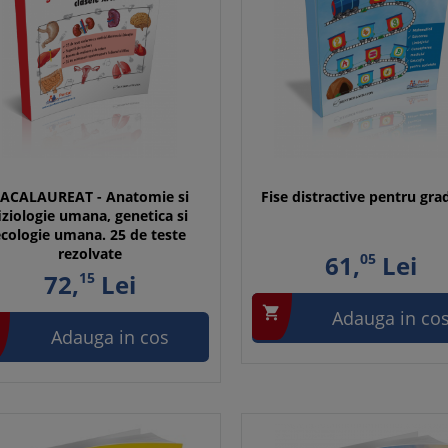
ACALAUREAT - Anatomie si
Fise distractive pentru gra
iziologie umana, genetica si
ecologie umana. 25 de teste
rezolvate
61,
05
Lei
72,
15
Lei

Adauga in co
Adauga in cos