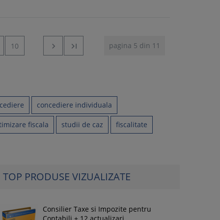
pagina 5 din 11
10


cediere
concediere individuala
timizare fiscala
studii de caz
fiscalitate
TOP PRODUSE VIZUALIZATE
Consilier Taxe si Impozite pentru
Contabili + 12 actualizari