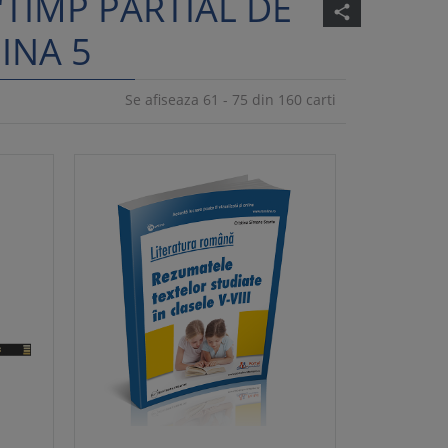
"TIMP PARTIAL DE
share
INA 5
Se afiseaza 61 - 75 din 160 carti