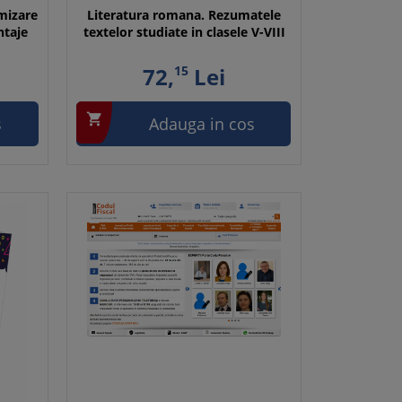
mizare
Literatura romana. Rezumatele
ntaje
textelor studiate in clasele V-VIII
72,
15
Lei

s
Adauga in cos