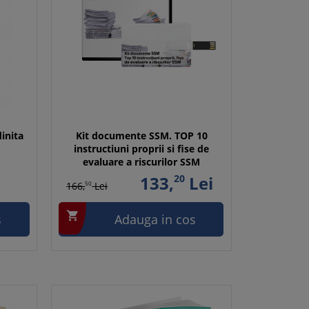
dinita
Kit documente SSM. TOP 10
instructiuni proprii si fise de
evaluare a riscurilor SSM
133,
20
Lei
166,
50
Lei

s
Adauga in cos