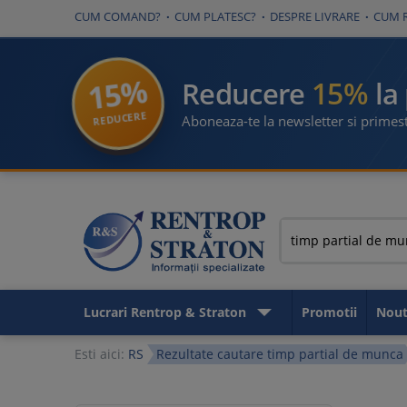
CUM COMAND?
CUM PLATESC?
DESPRE LIVRARE
CUM 
15%
15%
Reducere
la
REDUCERE
Aboneaza-te la newsletter si primest
Lucrari Rentrop & Straton
Promotii
Nout
Esti aici:
RS
Rezultate cautare timp partial de munca