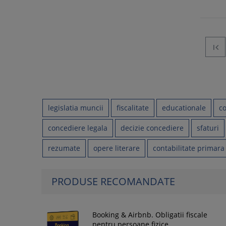

legislatia muncii
fiscalitate
educationale
co
concediere legala
decizie concediere
sfaturi
rezumate
opere literare
contabilitate primara
PRODUSE RECOMANDATE
Booking & Airbnb. Obligatii fiscale
pentru persoane fizice