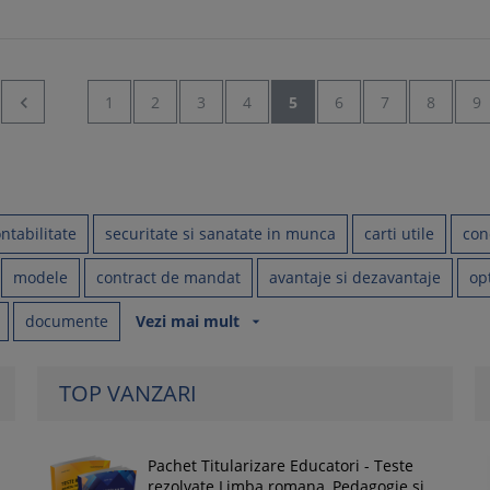

1
2
3
4
5
6
7
8
9
ntabilitate
securitate si sanatate in munca
carti utile
con
modele
contract de mandat
avantaje si dezavantaje
op
documente
Vezi mai mult
arrow_drop_down
TOP VANZARI
Pachet Titularizare Educatori - Teste
rezolvate Limba romana, Pedagogie si