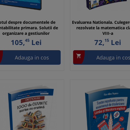
otul despre documentele de
Evaluarea Nationala. Culeger
tabilitate primara. Solutii de
rezolvate la matematica cl
organizare a gestiunilor
VIII-a
105,
45
Lei
72,
15
Lei

Adauga in cos
Adauga in co