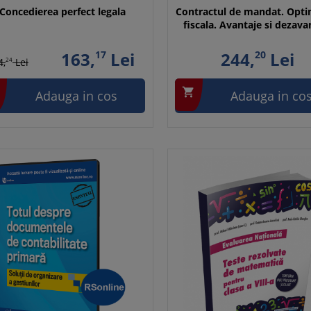
Concedierea perfect legala
Contractul de mandat. Opti
fiscala. Avantaje si dezava
163,
17
Lei
244,
20
Lei
4,
24
Lei

Adauga in cos
Adauga in co