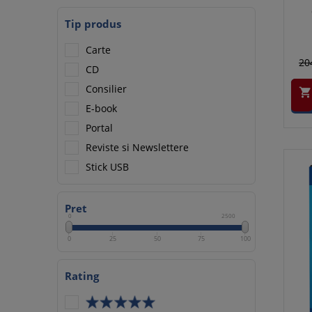
Tip produs
Carte
20
CD
Consilier

E-book
Portal
Reviste si Newslettere
Stick USB
Pret
0
2500
0
25
50
75
100
Rating