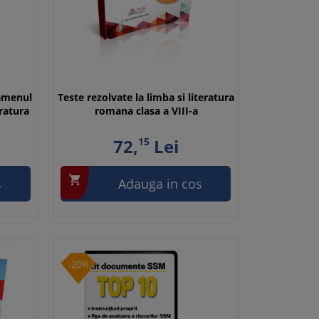
amenul
Teste rezolvate la limba si literatura
eratura
romana clasa a VIII-a
72,
15
Lei

s
Adauga in cos
-20%