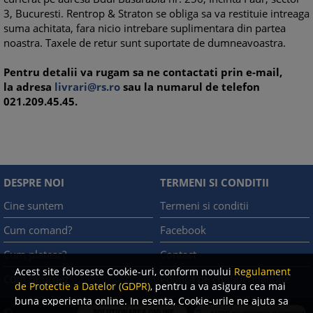
3, Bucuresti. Rentrop & Straton se obliga sa va restituie intreaga
suma achitata, fara nicio intrebare suplimentara din partea
noastra. Taxele de retur sunt suportate de dumneavoastra.
Pentru detalii va rugam sa ne contactati prin e-mail,
la adresa
livrari@rs.ro
sau la numarul de telefon
021.209.45.45.
DESPRE NOI
TERMENI SI CONDITII
Cine suntem
Termeni si conditii
Cum comand?
Facebook
Cum platesc?
Contact
Acest site foloseste Cookie-uri, conform noului
Regulament
Cum returnez
Politica de confidentialitate
de Protectie a Datelor (GDPR)
, pentru a va asigura cea mai
buna experienta online. In esenta, Cookie-urile ne ajuta sa
©