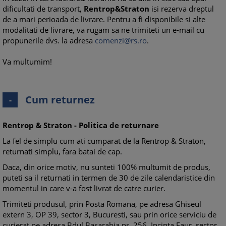
dificultati de transport,
Rentrop&Straton
isi rezerva dreptul
de a mari perioada de livrare. Pentru a fi disponibile si alte
modalitati de livrare, va rugam sa ne trimiteti un e-mail cu
propunerile dvs. la adresa
comenzi@rs.ro
.
Va multumim!
Cum returnez
-
Rentrop & Straton - Politica de returnare
La fel de simplu cum ati cumparat de la Rentrop & Straton,
returnati simplu, fara batai de cap.
Daca, din orice motiv, nu sunteti 100% multumit de produs,
puteti sa il returnati in termen de 30 de zile calendaristice din
momentul in care v-a fost livrat de catre curier.
Trimiteti produsul, prin Posta Romana, pe adresa Ghiseul
extern 3, OP 39, sector 3, Bucuresti, sau prin orice serviciu de
curierat pe adresa Bdul Basarabia nr. 256, Incinta Faur, sector