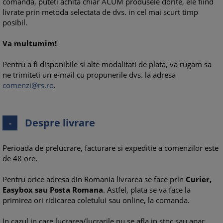
comanda, puteti achita chiar ACUM produsele dorite, ele fiind
livrate prin metoda selectata de dvs. in cel mai scurt timp
posibil.
Va multumim!
Pentru a fi disponibile si alte modalitati de plata, va rugam sa
ne trimiteti un e-mail cu propunerile dvs. la adresa
comenzi@rs.ro
.
Despre livrare
-
Perioada de prelucrare, facturare si expeditie a comenzilor este
de 48 ore.
Pentru orice adresa din Romania livrarea se face prin
Curier,
Easybox sau Posta Romana
. Astfel, plata se va face la
primirea ori ridicarea coletului sau online, la comanda.
In cazul in care lucrarea/lucrarile nu se afla in stoc sau apar