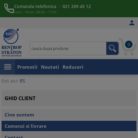
Comanda telefonica · 021 209 45 12
Luni – Vineri, 08:30 – 17:00

0

Promotii
Noutati
Reduceri
Esti aici:
RS
GHID CLIENT
Cine suntem
Comenzi si livrare
Contact