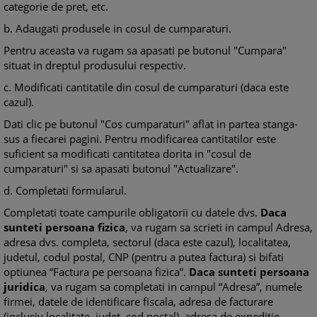
categorie de pret, etc.
b. Adaugati produsele in cosul de cumparaturi.
Pentru aceasta va rugam sa apasati pe butonul "Cumpara"
situat in dreptul produsului respectiv.
c. Modificati cantitatile din cosul de cumparaturi (daca este
cazul).
Dati clic pe butonul "Cos cumparaturi" aflat in partea stanga-
sus a fiecarei pagini. Pentru modificarea cantitatilor este
suficient sa modificati cantitatea dorita in "cosul de
cumparaturi" si sa apasati butonul "Actualizare".
d. Completati formularul.
Completati toate campurile obligatorii cu datele dvs.
Daca
sunteti persoana fizica
, va rugam sa scrieti in campul Adresa,
adresa dvs. completa, sectorul (daca este cazul), localitatea,
judetul, codul postal, CNP (pentru a putea factura) si bifati
optiunea “Factura pe persoana fizica”.
Daca sunteti persoana
juridica
, va rugam sa completati in campul “Adresa”, numele
firmei, datele de identificare fiscala, adresa de facturare
(inclusiv localitate, judet, cod postal), adresa de expeditie