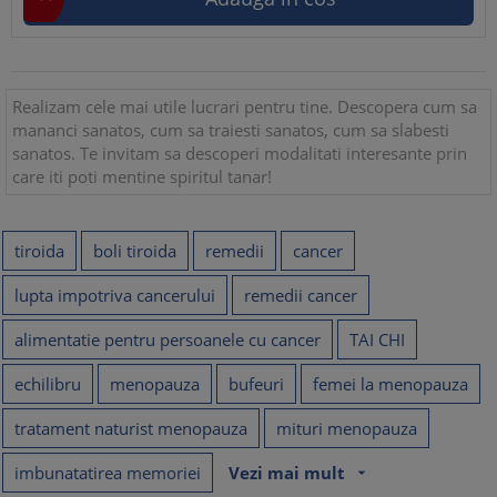
Realizam cele mai utile lucrari pentru tine. Descopera cum sa
mananci sanatos, cum sa traiesti sanatos, cum sa slabesti
sanatos. Te invitam sa descoperi modalitati interesante prin
care iti poti mentine spiritul tanar!
tiroida
boli tiroida
remedii
cancer
lupta impotriva cancerului
remedii cancer
alimentatie pentru persoanele cu cancer
TAI CHI
echilibru
menopauza
bufeuri
femei la menopauza
tratament naturist menopauza
mituri menopauza
imbunatatirea memoriei
Vezi mai mult
arrow_drop_down