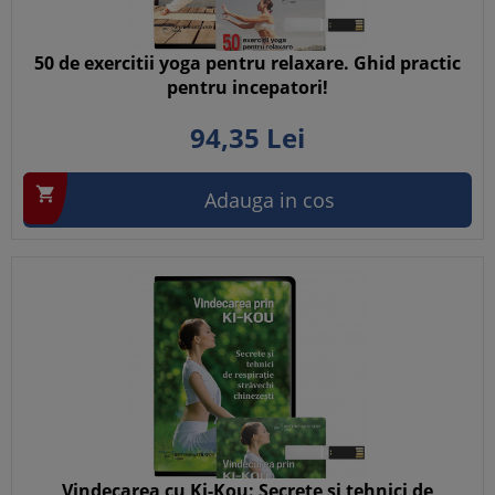
50 de exercitii yoga pentru relaxare. Ghid practic
pentru incepatori!
94,
35
Lei

Adauga in cos
Vindecarea cu Ki-Kou: Secrete si tehnici de