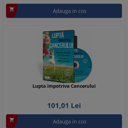

Adauga in cos
Lupta impotriva Cancerului
101,
01
Lei

Adauga in cos