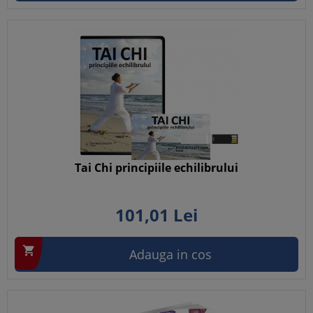
Tai Chi principiile echilibrului
101,
01
Lei

Adauga in cos