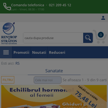
Comanda telefonica · 021 209 45 12
Luni – Vineri, 08:30 – 17:00

0

Promotii
Noutati
Reduceri
Esti aici:
RS
Sanatate
Se afiseaza 1 - 9 din 9 carti
FILTRU
149,
85
75,
Lei (-50%)
48
Lei