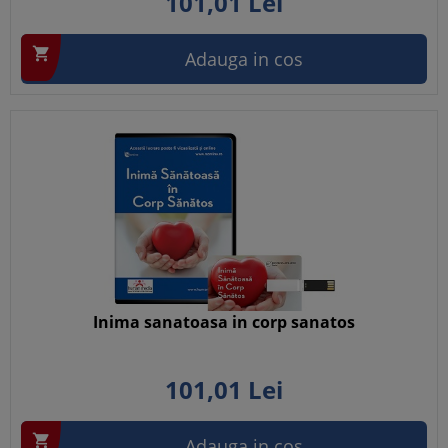
101,
01
Lei

Adauga in cos
Inima sanatoasa in corp sanatos
101,
01
Lei

Adauga in cos