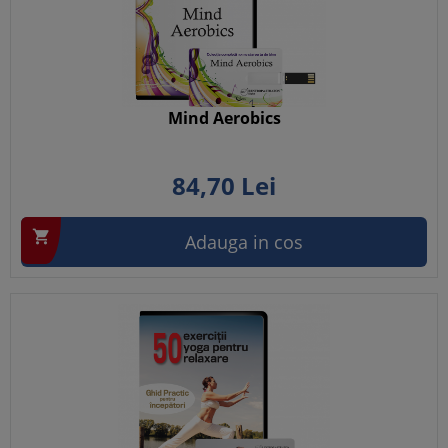
Mind Aerobics
84,
70
Lei

Adauga in cos