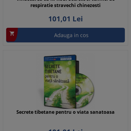
respiratie stravechi chinezesti
101,
01
Lei

Adauga in cos
Secrete tibetane pentru o viata sanatoasa