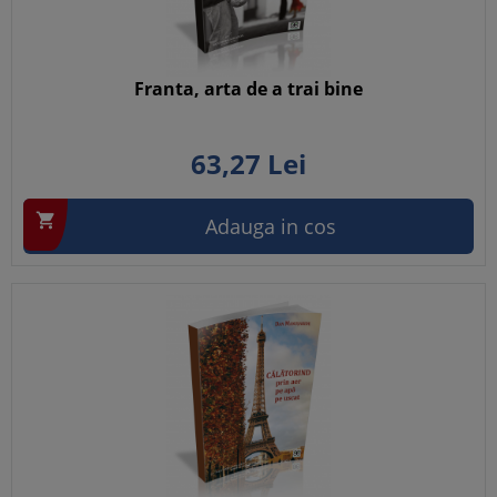
Franta, arta de a trai bine
63,
27
Lei

Adauga in cos