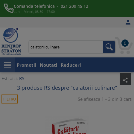
Comanda telefonica · 021 209 45 12
Luni – Vineri, 08:30 – 17:00

0

Promotii
Noutati
Reduceri
Esti aici:
RS
share
3 produse RS despre "calatorii culinare"
Se afiseaza 1 - 3 din 3 carti
FILTRU