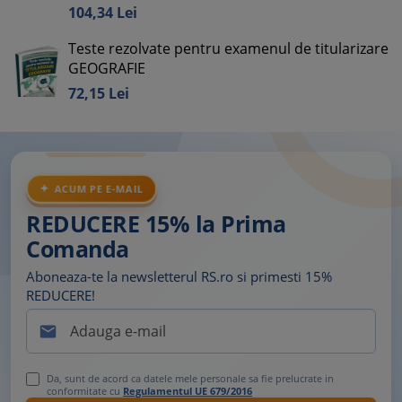
104,
34
Lei
Teste rezolvate pentru examenul de titularizare
GEOGRAFIE
72,
15
Lei
ACUM PE E-MAIL
REDUCERE 15% la Prima
Comanda
Aboneaza-te la newsletterul RS.ro si primesti 15%
REDUCERE!

Da, sunt de acord ca datele mele personale sa fie prelucrate in
conformitate cu
Regulamentul UE 679/2016