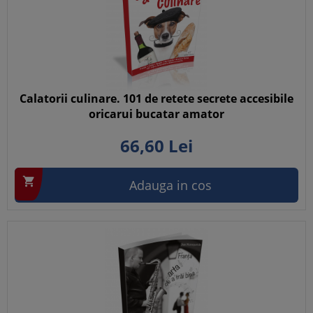
Calatorii culinare. 101 de retete secrete accesibile
oricarui bucatar amator
66,
60
Lei

Adauga in cos