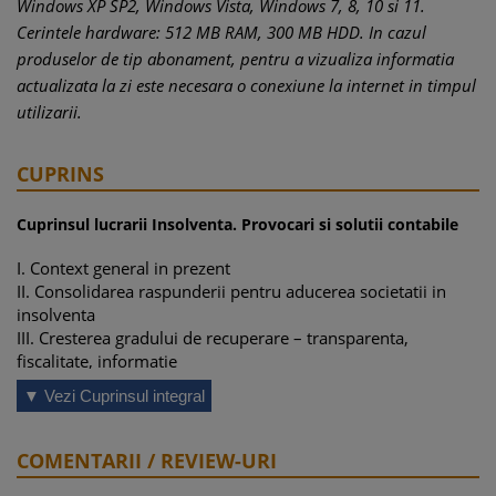
Windows XP SP2, Windows Vista, Windows 7, 8, 10 si 11.
Cerintele hardware: 512 MB RAM, 300 MB HDD. In cazul
produselor de tip abonament, pentru a vizualiza informatia
actualizata la zi este necesara o conexiune la internet in timpul
utilizarii.
CUPRINS
Cuprinsul lucrarii Insolventa. Provocari si solutii contabile
I.
Context general in prezent
II.
Consolidarea raspunderii pentru aducerea societatii in
insolventa
III.
Cresterea gradului de recuperare – transparenta,
fiscalitate, informatie
IV.
IV. Prevenirea deturnarii procedurii – integritate si control
▼ Vezi Cuprinsul integral
V.
Solutii fiscal-contabile
1.
Factura emisa de administrator judiciar
2.
Creanta neincasata. Tratament contabil si fiscal
COMENTARII / REVIEW-URI
3.
Client in faliment, scadere din evidenta creanta, tratament