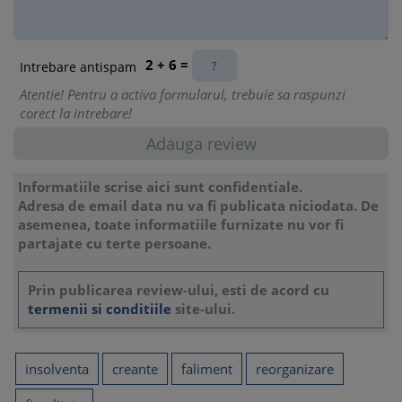
35.
Factura neinregistrata in contabilitate
2 + 6 =
Intrebare antispam
Atentie! Pentru a activa formularul, trebuie sa raspunzi
corect la intrebare!
Informatiile scrise aici sunt confidentiale.
Adresa de email data nu va fi publicata niciodata. De
asemenea, toate informatiile furnizate nu vor fi
partajate cu terte persoane.
Prin publicarea review-ului, esti de acord cu
termenii si conditiile
site-ului.
insolventa
creante
faliment
reorganizare