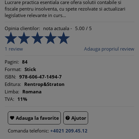
Lucrare practica esentiala care ofera solutii contabile si
fiscale pentru insolventa, cu spete rezolvate si actualizari
legislative relevante in curs...
Opinia clientilor:
nota actuala -
5.00
/
5
1
review
Adauga propriul review
Pagini:
84
Format:
Stick
ISBN:
978-606-47-1494-7
Editura:
Rentrop&Straton
Limba:
Romana
TVA:
11%
Adauga la favorite
Ajutor


Comanda telefonic:
+4021 209.45.12