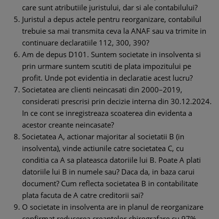
care sunt atributiile juristului, dar si ale contabilului?
Juristul a depus actele pentru reorganizare, contabilul
trebuie sa mai transmita ceva la ANAF sau va trimite in
continuare declaratiile 112, 300, 390?
Am de depus D101. Suntem societate in insolventa si
prin urmare suntem scutiti de plata impozitului pe
profit. Unde pot evidentia in declaratie acest lucru?
Societatea are clienti neincasati din 2000–2019,
considerati prescrisi prin decizie interna din 30.12.2024.
In ce cont se inregistreaza scoaterea din evidenta a
acestor creante neincasate?
Societatea A, actionar majoritar al societatii B (in
insolventa), vinde actiunile catre societatea C, cu
conditia ca A sa plateasca datoriile lui B. Poate A plati
datoriile lui B in numele sau? Daca da, in baza carui
document? Cum reflecta societatea B in contabilitate
plata facuta de A catre creditorii sai?
O societate in insolventa are in planul de reorganizare
confirmat reducerea creantelor chirografare cu 97%.