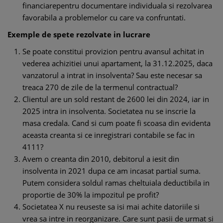
financiarepentru documentare individuala si rezolvarea
favorabila a problemelor cu care va confruntati.
Exemple de spete rezolvate in lucrare
Se poate constitui provizion pentru avansul achitat in
vederea achizitiei unui apartament, la 31.12.2025, daca
vanzatorul a intrat in insolventa? Sau este necesar sa
treaca 270 de zile de la termenul contractual?
Clientul are un sold restant de 2600 lei din 2024, iar in
2025 intra in insolventa. Societatea nu se inscrie la
masa credala. Cand si cum poate fi scoasa din evidenta
aceasta creanta si ce inregistrari contabile se fac in
4111?
Avem o creanta din 2010, debitorul a iesit din
insolventa in 2021 dupa ce am incasat partial suma.
Putem considera soldul ramas cheltuiala deductibila in
proportie de 30% la impozitul pe profit?
Societatea X nu reuseste sa isi mai achite datoriile si
vrea sa intre in reorganizare. Care sunt pasii de urmat si