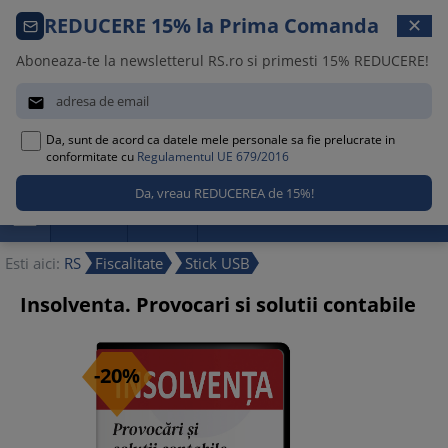
Comanda telefonica · 021 209 45 12
REDUCERE 15% la Prima Comanda
✕
Luni – Vineri, 08:30 – 17:00
Aboneaza-te la newsletterul RS.ro si primesti 15% REDUCERE!


Da, sunt de acord ca datele mele personale sa fie prelucrate in
0
conformitate cu
Regulamentul UE 679/2016

Promotii
Noutati
Reduceri
Esti aici:
RS
Fiscalitate
Stick USB
Insolventa. Provocari si solutii contabile
-20%