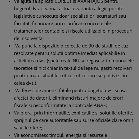
Va ajuta sa aplicati CORECT si AVANTAJOS pentru
bugetul dvs. cea mai actuala varianta a legii, portite
legislative cunoscute doar secialistilor, scurtaturi sau
facilitati financiare prin clarificari concrete ale
tratamentelor contabile si fiscale utilizabile in proceduri
de insolventa;
Va pune la dispozitie o colectie de 30 de studii de caz
rezolvate pentru solutii optime imediat aplicabilie in
activitatea dvs. (spete reale NU se regasesc in manualele
teoretice si nici chiar in textul de lege nu gasiti rezolvari
pentru toate situatile critice critice care se pot ivi si in
calea dvs.)
Va feresc de amenzi fatale pentru bugetul dvs. si asa
afectat de datorii, eliminand riscuri majore de erori
fiscale si neconformitate la controale ANAF;
Va ofera, prin informatiile, explicatiile si solutiile oferite,
sprijinul pe care autoritatile sau surse oficiale clare omit
sa vi le ofere;
Va economisesc timpul, energia si resursele