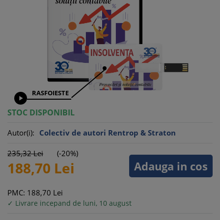
RASFOIESTE

STOC DISPONIBIL
Autor(i):
Colectiv de autori Rentrop & Straton
235,
32
Lei
(-20%)
Adauga in cos
188,
70
Lei
PMC: 188,
70
Lei
✓ Livrare incepand de luni, 10 august