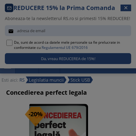
Comanda telefonica · 021 209 45 12
REDUCERE 15% la Prima Comanda
✕
Luni – Vineri, 08:30 – 17:00
Aboneaza-te la newsletterul RS.ro si primesti 15% REDUCERE!


Da, sunt de acord ca datele mele personale sa fie prelucrate in
0
conformitate cu
Regulamentul UE 679/2016

Promotii
Noutati
Reduceri
Esti aici:
RS
Legislatia muncii
Stick USB
Concedierea perfect legala
-20%