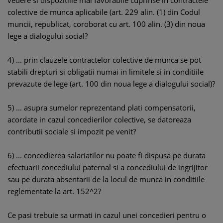
vedere si dispozitiile mai favorabile cuprinse in contractele
colective de munca aplicabile (art. 229 alin. (1) din Codul
muncii, republicat, coroborat cu art. 100 alin. (3) din noua
lege a dialogului social?
4) ... prin clauzele contractelor colective de munca se pot
stabili drepturi si obligatii numai in limitele si in conditiile
prevazute de lege (art. 100 din noua lege a dialogului social)?
5) ... asupra sumelor reprezentand plati compensatorii,
acordate in cazul concedierilor colective, se datoreaza
contributii sociale si impozit pe venit?
6) ... concedierea salariatilor nu poate fi dispusa pe durata
efectuarii concediului paternal si a concediului de ingrijitor
sau pe durata absentarii de la locul de munca in conditiile
reglementate la art. 152^2?
Ce pasi trebuie sa urmati in cazul unei concedieri pentru o