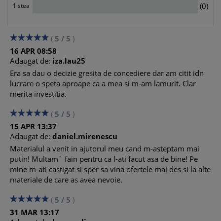
0
(0)
1 stea
(
5
/
5
)
16
APR
08:58
Adaugat de:
iza.lau25
Era sa dau o decizie gresita de concediere dar am citit idn
lucrare o speta aproape ca a mea si m-am lamurit. Clar
merita investitia.
(
5
/
5
)
15
APR
13:37
Adaugat de:
daniel.mirenescu
Materialul a venit in ajutorul meu cand m-asteptam mai
putin! Multam` fain pentru ca l-ati facut asa de bine! Pe
mine m-ati castigat si sper sa vina ofertele mai des si la alte
materiale de care as avea nevoie.
(
5
/
5
)
31
MAR
13:17