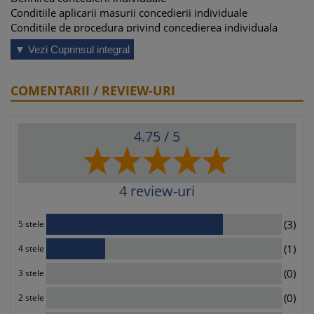
Conditiile aplicarii masurii concedierii individuale
Conditiile de procedura privind concedierea individuala
Decizia de concediere
▼ Vezi Cuprinsul integral
Raspunderea disciplinara
Concedierea colectiva
Regimul juridic al concedierilor colective
COMENTARII / REVIEW-URI
Definirea concedierii colective
Conditiile aplicarii masurii concedierii colective
Conditiile de procedura privind concedierile colective
4.75
/ 5
Decizia de concediere
4
review-uri
3
(3)
5 stele
1
(1)
4 stele
0
(0)
3 stele
0
(0)
2 stele