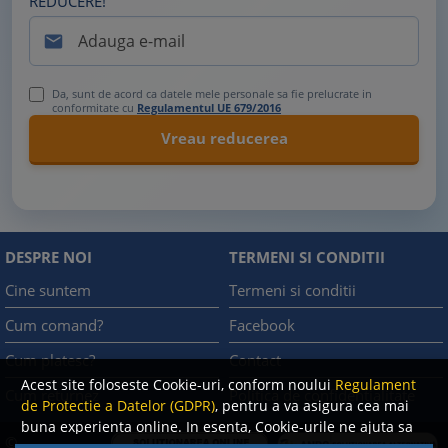
REDUCERE!

Da, sunt de acord ca datele mele personale sa fie prelucrate in
conformitate cu
Regulamentul UE 679/2016
DESPRE NOI
TERMENI SI CONDITII
Cine suntem
Termeni si conditii
Cum comand?
Facebook
Cum platesc?
Contact
Acest site foloseste Cookie-uri, conform noului
Regulament
Cum returnez
Politica de confidentialitate
de Protectie a Datelor (GDPR)
, pentru a va asigura cea mai
buna experienta online. In esenta, Cookie-urile ne ajuta sa
©
imbunatatim continutul de pe site, oferindu-va dvs.,