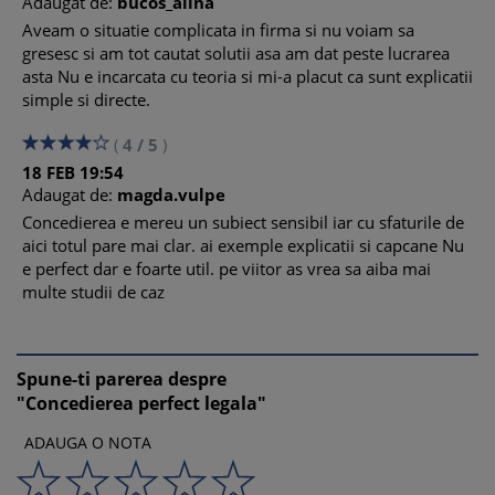
Adaugat de:
bucos_alina
Aveam o situatie complicata in firma si nu voiam sa
gresesc si am tot cautat solutii asa am dat peste lucrarea
asta Nu e incarcata cu teoria si mi-a placut ca sunt explicatii
simple si directe.
(
4
/
5
)
18
FEB
19:54
Adaugat de:
magda.vulpe
Concedierea e mereu un subiect sensibil iar cu sfaturile de
aici totul pare mai clar. ai exemple explicatii si capcane Nu
e perfect dar e foarte util. pe viitor as vrea sa aiba mai
multe studii de caz
Spune-ti parerea despre
"Concedierea perfect legala"
ADAUGA O NOTA