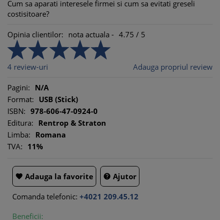
Cum sa aparati interesele firmei si cum sa evitati greseli
costisitoare?
Opinia clientilor:
nota actuala -
4.75
/
5
4
review-uri
Adauga propriul review
Pagini:
N/A
Format:
USB (Stick)
ISBN:
978-606-47-0924-0
Editura:
Rentrop & Straton
Limba:
Romana
TVA:
11%
Adauga la favorite
Ajutor


Comanda telefonic:
+4021 209.45.12
Beneficii: