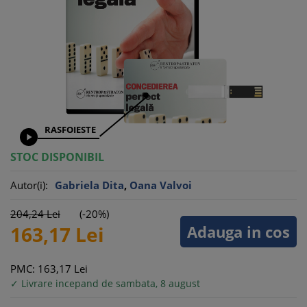
RASFOIESTE

STOC DISPONIBIL
Autor(i):
Gabriela Dita
,
Oana Valvoi
204,
24
Lei
(-20%)
Adauga in cos
163,
17
Lei
PMC: 163,
17
Lei
✓ Livrare incepand de sambata, 8 august