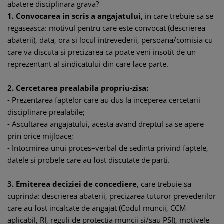
abatere disciplinara grava?
1. Convocarea in scris a angajatului,
in care trebuie sa se
regaseasca: motivul pentru care este convocat (descrierea
abaterii), data, ora si locul intrevederii, persoana/comisia cu
care va discuta si precizarea ca poate veni insotit de un
reprezentant al sindicatului din care face parte.
2. Cercetarea prealabila propriu-zisa:
- Prezentarea faptelor care au dus la inceperea cercetarii
disciplinare prealabile;
- Ascultarea angajatului, acesta avand dreptul sa se apere
prin orice mijloace;
- Intocmirea unui proces–verbal de sedinta privind faptele,
datele si probele care au fost discutate de parti.
3. Emiterea deciziei de concediere
, care trebuie sa
cuprinda: descrierea abaterii, precizarea tuturor prevederilor
care au fost incalcate de angajat (Codul muncii, CCM
aplicabil, RI, reguli de protectia muncii si/sau PSI), motivele