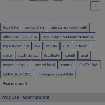

fiscalitate
contabilitate
salarizare si contributii
administratie publica
securitate si sanatate in munca
legislatia muncii
tva
revista
cjue
articole
spete
studii de caz
fiscalitate
solutii
anaf
inspectie fiscala
control fiscal
control
OMFP 1802
OMFP 2634/2015
monografie contabila
Vezi mai mult
arrow_drop_down
Produse recomandate