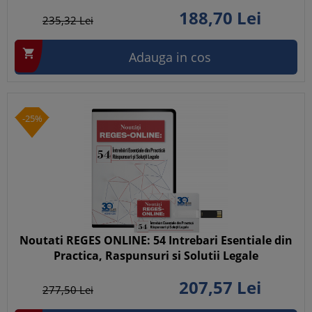
188,
70
Lei
235,
32
Lei

Adauga in cos
-25%
Noutati REGES ONLINE: 54 Intrebari Esentiale din
Practica, Raspunsuri si Solutii Legale
207,
57
Lei
277,
50
Lei