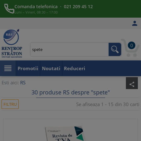
Comanda telefonica · 021 209 45 12
Luni – Vineri, 08:30 – 17:00

0

Promotii
Noutati
Reduceri
Esti aici:
RS
share
30 produse RS despre "spete"
Se afiseaza 1 - 15 din 30 carti
FILTRU