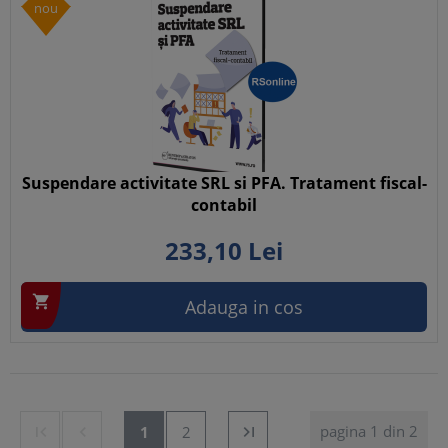
nou
Suspendare activitate SRL si PFA. Tratament fiscal-
contabil
233,
10
Lei

Adauga in cos
pagina 1 din 2


1
2
