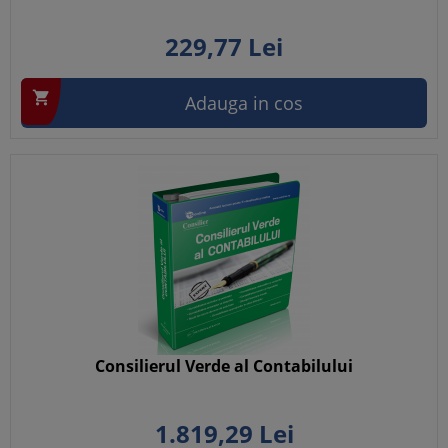
229,
77
Lei

Adauga in cos
Consilierul Verde al Contabilului
1.819,
29
Lei