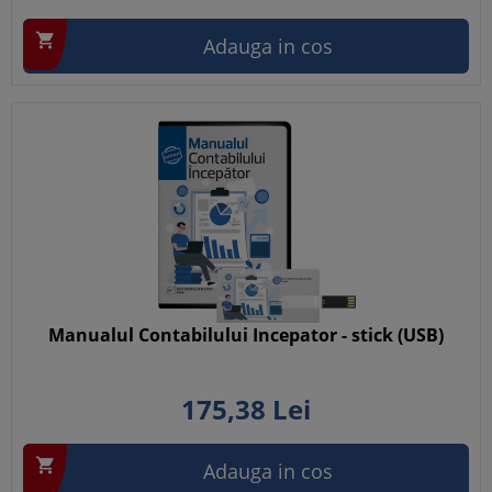

Adauga in cos
Manualul Contabilului Incepator - stick (USB)
175,
38
Lei

Adauga in cos