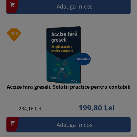

Adauga in cos
-30%
Accize fara greseli. Solutii practice pentru contabili
199,
80
Lei
284,
16
Lei

Adauga in cos