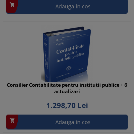

Adauga in cos
Consilier Contabilitate pentru institutii publice + 6
actualizari
1.298,
70
Lei

Adauga in cos