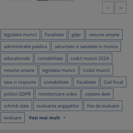


legislatia muncii
fiscalitate
gdpr
resurse umane
administratie publica
securitate si sanatate in munca
educationale
contabilitate
codul muncii 2024
resurse umane
legislatia muncii
Codul muncii
taxe si impozite
contabilitate
fiscalitate
Cod fiscal
politici GDPR
monitorizare video
copiere date
schimb date
evaluarea angajatilor
fise de evaluare
evaluare
Vezi mai mult
arrow_drop_down