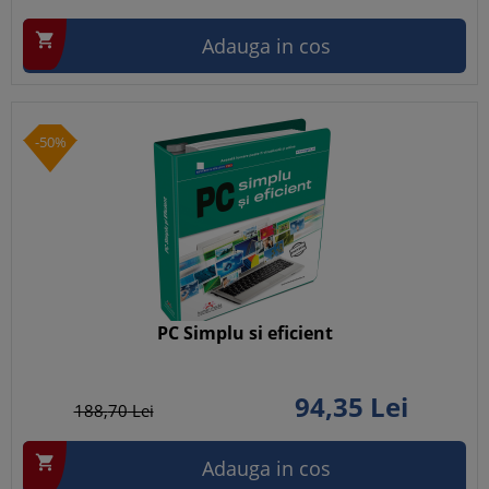

Adauga in cos
-50%
PC Simplu si eficient
94,
35
Lei
188,
70
Lei

Adauga in cos