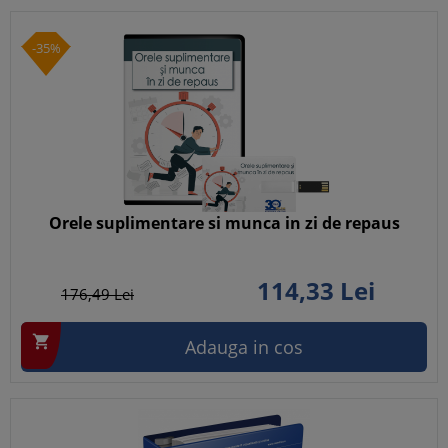
-35%
Orele suplimentare si munca in zi de repaus
114,
33
Lei
176,
49
Lei

Adauga in cos