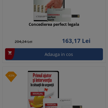
Concedierea perfect legala
163,
17
Lei
204,
24
Lei

Adauga in cos
-43%