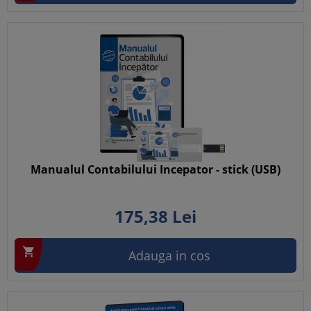
Manualul Contabilului Incepator - stick (USB)
175,
38
Lei

Adauga in cos