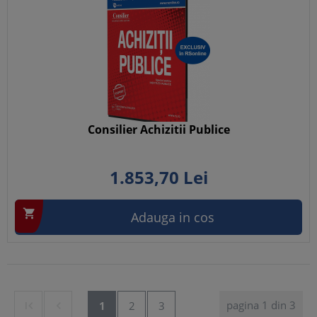
Consilier Achizitii Publice
1.853,
70
Lei

Adauga in cos
pagina 1 din 3


1
2
3