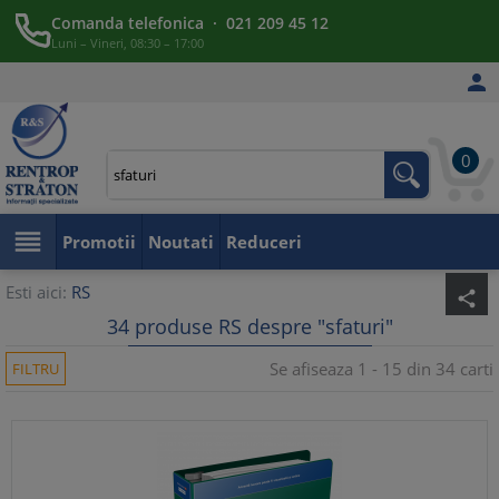
Comanda telefonica · 021 209 45 12
Luni – Vineri, 08:30 – 17:00

0

Promotii
Noutati
Reduceri
Esti aici:
RS
share
34 produse RS despre "sfaturi"
Se afiseaza 1 - 15 din 34 carti
FILTRU