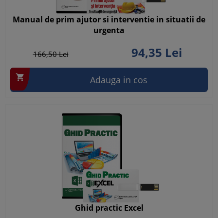
Manual de prim ajutor si interventie in situatii de
urgenta
94,
35
Lei
166,
50
Lei

Adauga in cos
Ghid practic Excel