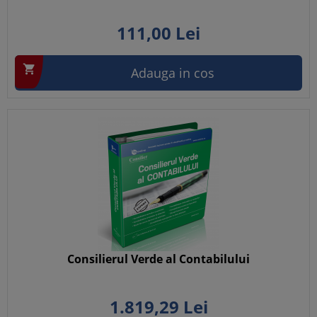
111,
00
Lei

Adauga in cos
Consilierul Verde al Contabilului
1.819,
29
Lei