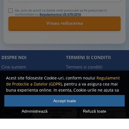
Da, sunt de acord ca datele mele personale sa fie prelucrate in
conformitate cu
Regulamentul UE 679/2016
DESPRE NOI
TERMENI SI CONDITII
Cine suntem
Termeni si conditii
Cum comand?
Facebook
Acest site foloseste Cookie-uri, conform noului
Regulament
de Protectie a Datelor (GDPR)
, pentru a va asigura cea mai
Cum platesc?
Contact
buna experienta online. In esenta, Cookie-urile ne ajuta sa
imbunatatim continutul de pe site, oferindu-va dvs.,
Cum returnez
Politica de confidentialitate
Accept toate
cititorul, o experienta online personalizata si mult mai
rapida. Ele sunt folosite doar de site-ul nostru si partenerii
©
Administrează
Refuză toate
A.N.P.C.
nostri de incredere. Click
AICI
pentru detalii despre politica
2008
de Cookie-uri.
-
2026 Rentrop & Straton
Toate drepturile rezervate