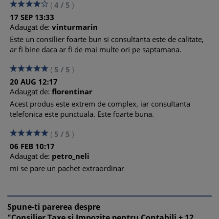
(
4
/
5
)
17
SEP
13:33
Adaugat de:
vinturmarin
Este un consilier foarte bun si consultanta este de calitate,
ar fi bine daca ar fi de mai multe ori pe saptamana.
(
5
/
5
)
20
AUG
12:17
Adaugat de:
florentinar
Acest produs este extrem de complex, iar consultanta
telefonica este punctuala. Este foarte buna.
(
5
/
5
)
06
FEB
10:17
Adaugat de:
petro_neli
mi se pare un pachet extraordinar
Spune-ti parerea despre
"Consilier Taxe si Impozite pentru Contabili + 12