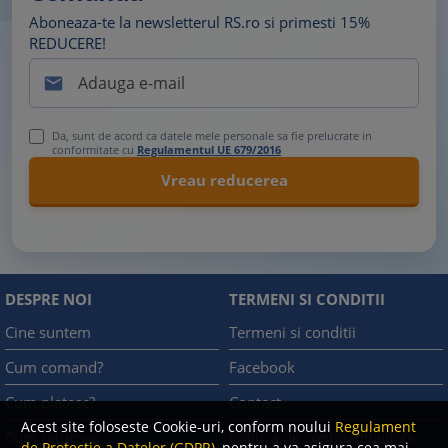
Aboneaza-te la newsletterul RS.ro si primesti 15%
REDUCERE!

Da, sunt de acord ca datele mele personale sa fie prelucrate in
conformitate cu
Regulamentul UE 679/2016
DESPRE NOI
TERMENI SI CONDITII
Cine suntem
Termeni si conditii
Cum comand?
Facebook
Cum platesc?
Contact
Acest site foloseste Cookie-uri, conform noului
Regulament
Cum returnez
Politica de confidentialitate
de Protectie a Datelor (GDPR)
, pentru a va asigura cea mai