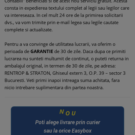
Contabili" beneficiati si de acest nou serviciu gratuit. Acesta
consta in expedierea textului complet al legii sau legilor care
va intereseaza. In cel mult 24 ore de la primirea solicitarii
dvs., va vom trimite prin e-mail legea sau legile cautate
complete si actualizate.
Pentru a va convinge de utilitatea lucrarii, va oferim o
perioada de
GARANTIE
de 30 de zile. Daca dupa ce primiti
lucrarea nu sunteti multumit de continut, o puteti returna in
ambalajul original, in termen de 30 de zile, pe adresa:
RENTROP & STRATON, Ghiseul extern 3, O.P. 39 – sector 3
Bucuresti. Veti primi inapoi intreaga suma achitata, fara
nicio intrebare suplimentara din partea noastra.
N
O
U
Poti alege livrare prin curier
sau la orice Easybox