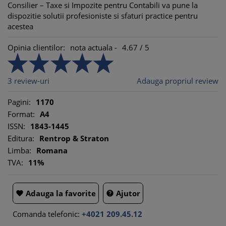
Consilier – Taxe si Impozite pentru Contabili va pune la
dispozitie solutii profesioniste si sfaturi practice pentru
acestea
Opinia clientilor:
nota actuala -
4.67
/
5
3
review-uri
Adauga propriul review
Pagini:
1170
Format:
A4
ISSN:
1843-1445
Editura:
Rentrop & Straton
Limba:
Romana
TVA:
11%
Adauga la favorite
Ajutor


Comanda telefonic:
+4021 209.45.12