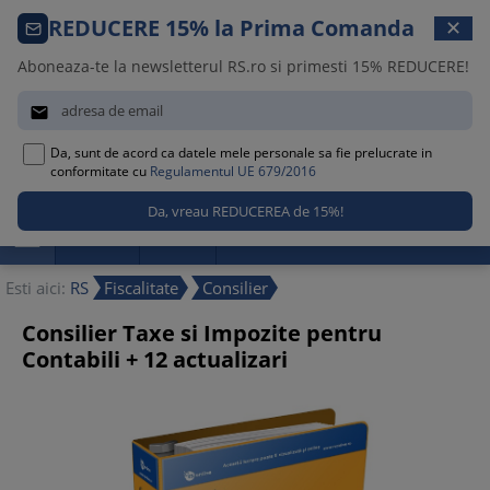
Comanda telefonica · 021 209 45 12
REDUCERE 15% la Prima Comanda
✕
Luni – Vineri, 08:30 – 17:00
Aboneaza-te la newsletterul RS.ro si primesti 15% REDUCERE!


Da, sunt de acord ca datele mele personale sa fie prelucrate in
0
conformitate cu
Regulamentul UE 679/2016

Promotii
Noutati
Reduceri
Esti aici:
RS
Fiscalitate
Consilier
Consilier Taxe si Impozite pentru
Contabili + 12 actualizari