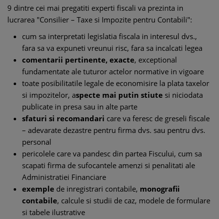
9 dintre cei mai pregatiti experti fiscali va prezinta in
lucrarea "Consilier – Taxe si Impozite pentru Contabili":
cum sa interpretati legislatia fiscala in interesul dvs.,
fara sa va expuneti vreunui risc, fara sa incalcati legea
comentarii pertinente, exacte
, exceptional
fundamentate ale tuturor actelor normative in vigoare
toate posibilitatile legale de economisire la plata taxelor
si impozitelor, a
specte mai putin stiute
si niciodata
publicate in presa sau in alte parte
sfaturi si recomandari
care va feresc de greseli fiscale
– adevarate dezastre pentru firma dvs. sau pentru dvs.
personal
pericolele care va pandesc din partea Fiscului, cum sa
scapati firma de sufocantele amenzi si penalitati ale
Administratiei Financiare
exemple
de inregistrari contabile,
monografii
contabile
, calcule si studii de caz, modele de formulare
si tabele ilustrative