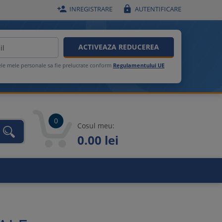


INREGISTRARE
AUTENTIFICARE
ACTIVEAZA REDUCEREA
ele mele personale sa fie prelucrate conform
Regulamentului UE
0
Cosul meu:
0.00 lei
unca