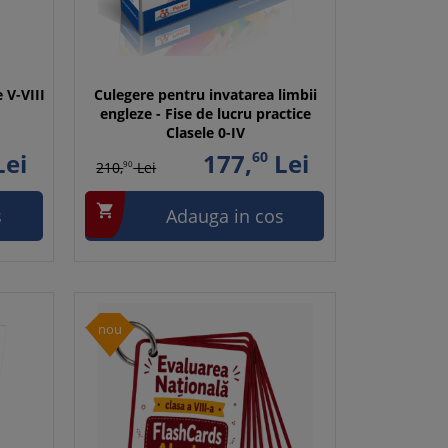
 V-VIII
Culegere pentru invatarea limbii
engleze - Fise de lucru practice
Clasele 0-IV
ei
177,
60
Lei
210,
90
Lei

s
Adauga in cos
nou