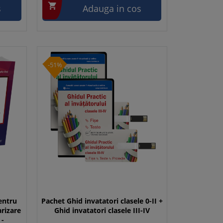

s
Adauga in cos
-51%
entru
Pachet Ghid invatatori clasele 0-II +
arizare
Ghid invatatori clasele III-IV
 -