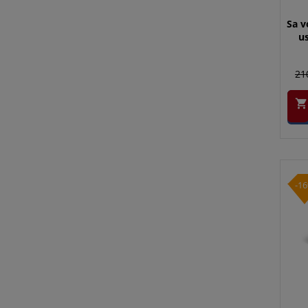
Sa v
us
21

-1