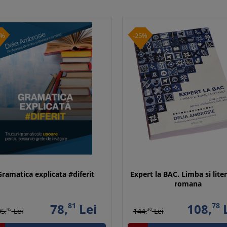
5%
-25%
Gramatica explicata #diferit
Expert la BAC. Limba si lite
romana
78,
81
Lei
108,
78
L
5,
45
Lei
144,
30
Lei