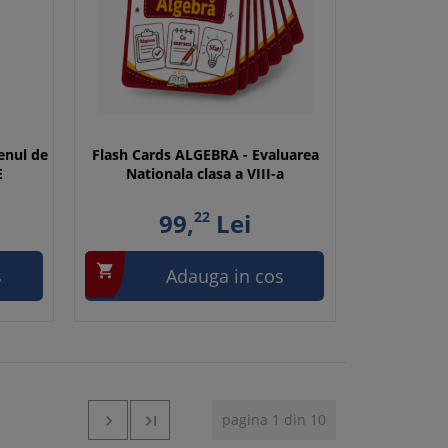
enul de
Flash Cards ALGEBRA - Evaluarea
E
Nationala clasa a VIII-a
99,
22
Lei

s
Adauga in cos
pagina 1 din 10

