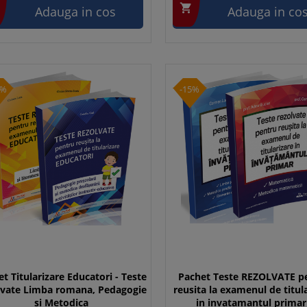

Adauga in cos
Adauga in co
5%
-15%
t Titularizare Educatori - Teste
Pachet Teste REZOLVATE p
lvate Limba romana, Pedagogie
reusita la examenul de titul
si Metodica
in invatamantul primar