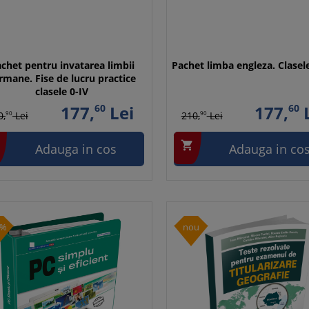
chet pentru invatarea limbii
Pachet limba engleza. Clasele
rmane. Fise de lucru practice
clasele 0-IV
177,
60
Lei
177,
60
L
0,
90
Lei
210,
90
Lei

Adauga in cos
Adauga in co
0%
nou