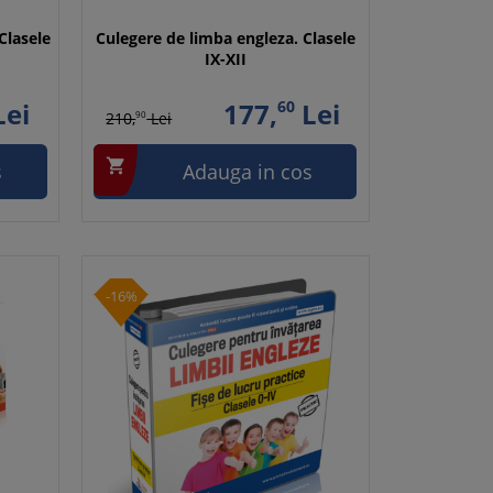
Clasele
Culegere de limba engleza. Clasele
IX-XII
ei
177,
60
Lei
210,
90
Lei

s
Adauga in cos
-16%