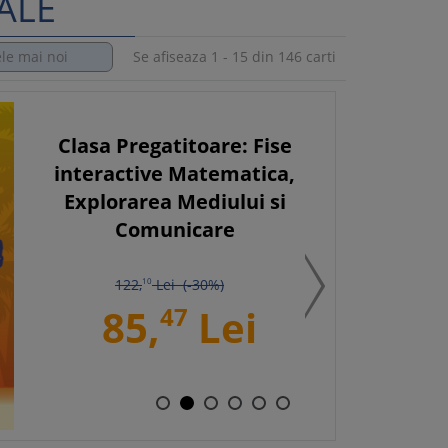
ALE
Se afiseaza 1 - 15 din 146 carti
Clasa Pregatitoare: Fise
interactive Matematica,
Explorarea Mediului si
Comunicare
122,
10
Lei (-30%)
85,
47
Lei
1
2
3
4
5
6