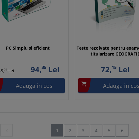
PC Simplu si eficient
Teste rezolvate pentru exam
titularizare GEOGRAFI
94,
35
Lei
72,
15
Lei
8,
70
Lei

Adauga in cos
Adauga in co

1
2
3
4
5
6