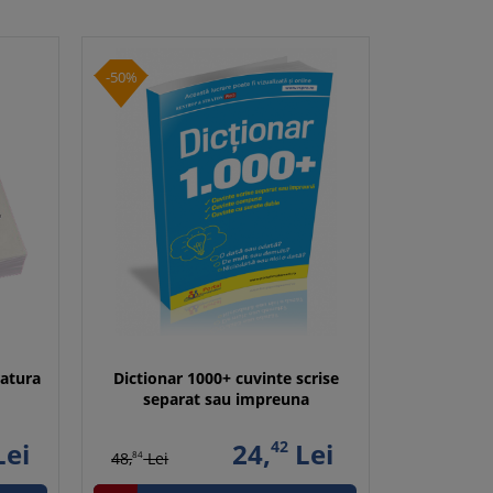
-50%
ratura
Dictionar 1000+ cuvinte scrise
separat sau impreuna
ei
24,
42
Lei
48,
84
Lei