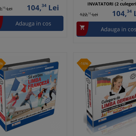
INVATATORI (2 culegeri
104,
34
Lei
2,
10
Lei
104,
34
L
122,
10
Lei
Adauga in cos

Adauga in co
6%
-16%