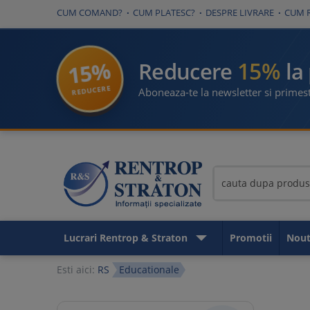
CUM COMAND?
CUM PLATESC?
DESPRE LIVRARE
CUM 
15%
15%
Reducere
la
REDUCERE
Aboneaza-te la newsletter si primest
Lucrari Rentrop & Straton
Promotii
Nout
Esti aici:
RS
Educationale