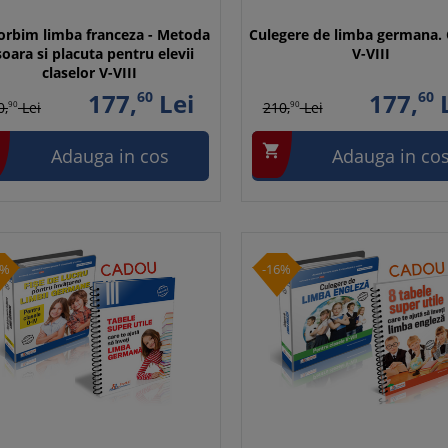
orbim limba franceza - Metoda
Culegere de limba germana. 
oara si placuta pentru elevii
V-VIII
claselor V-VIII
177,
60
Lei
177,
60
L
0,
90
Lei
210,
90
Lei

Adauga in cos
Adauga in co
6%
-16%