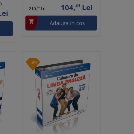
)
104,
34
Lei
210,
90
Lei
ei

Adauga in cos
s
-16%