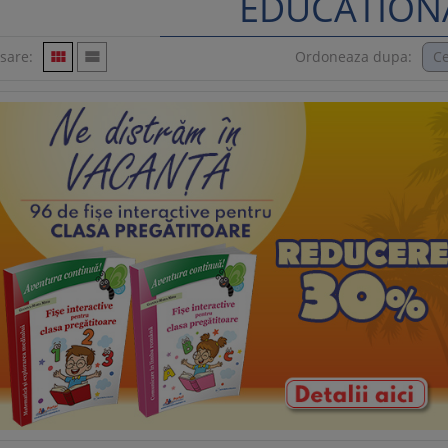
EDUCATION
isare:


Ordoneaza dupa: