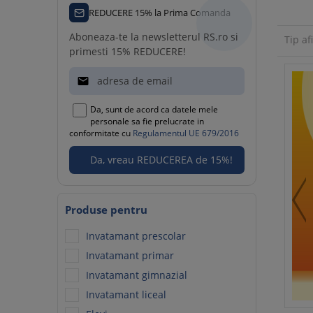
REDUCERE 15% la Prima Comanda
Aboneaza-te la newsletterul RS.ro si
Tip af
primesti 15% REDUCERE!

Fise de lucru pentru
Da, sunt de acord ca datele mele
gradinita: activitati
personale sa fie prelucrate in
conformitate cu
Regulamentul UE 679/2016
educative pentru grupa
mica, mijlocie si mare
143,
19
Lei (-25%)
Produse pentru
107,
67
Lei
Invatamant prescolar
Invatamant primar
Invatamant gimnazial
Invatamant liceal