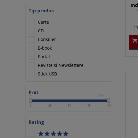
Inc
Tip produs
Carte
17
CD
Consilier

E-book
Portal
Reviste si Newslettere
Stick USB
Pret
0
2500
0
25
50
75
100
Rating