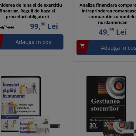
hiderea de luna si de exercitiu
Analiza financiara compara
financiar. Reguli de baza si
intreprinderea romaneasc
proceduri obligatorii
comparatie cu modelu
nordamerican
99,
90
Lei
3,
16
Lei
49,
95
Lei
Adauga in cos

Adauga in co