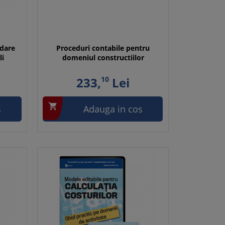
rdare
Proceduri contabile pentru
li
domeniul constructiilor
233,
10
Lei

s
Adauga in cos