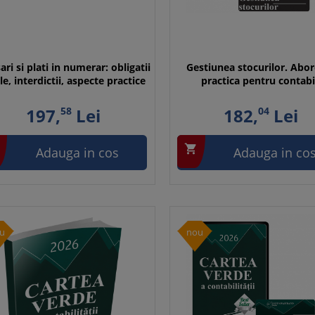
ari si plati in numerar: obligatii
Gestiunea stocurilor. Abo
le, interdictii, aspecte practice
practica pentru contabi
197,
58
Lei
182,
04
Lei

Adauga in cos
Adauga in co
u
nou