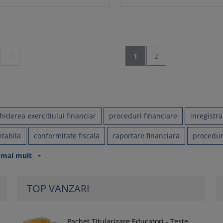

1
2
hiderea exercitiului financiar
proceduri financiare
inregistra
ntabila
conformitate fiscala
raportare financiara
procedur
 mai mult
arrow_drop_down
TOP VANZARI
Pachet Titularizare Educatori - Teste