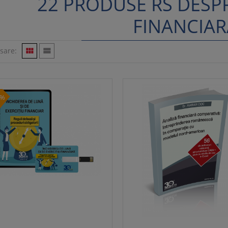
22 PRODUSE RS DESP
FINANCIAR
isare:


2%