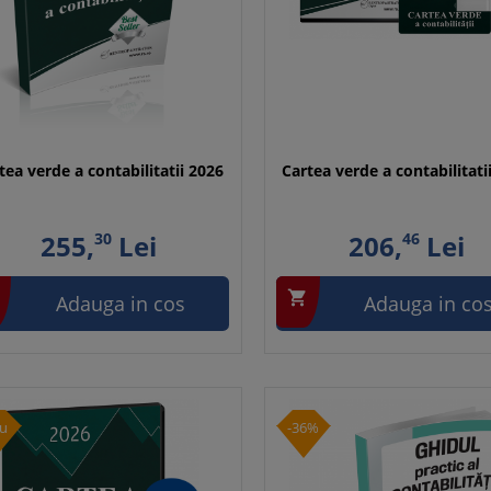
tea verde a contabilitatii 2026
Cartea verde a contabilitati
255,
30
Lei
206,
46
Lei

Adauga in cos
Adauga in co
u
-36%