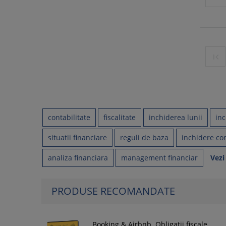

contabilitate
fiscalitate
inchiderea lunii
inc
situatii financiare
reguli de baza
inchidere co
analiza financiara
management financiar
Vezi
PRODUSE RECOMANDATE
Booking & Airbnb. Obligatii fiscale