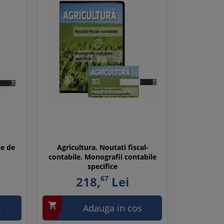
se de
Agricultura. Noutati fiscal-
contabile. Monografii contabile
specifice
218,
67
Lei

s
Adauga in cos