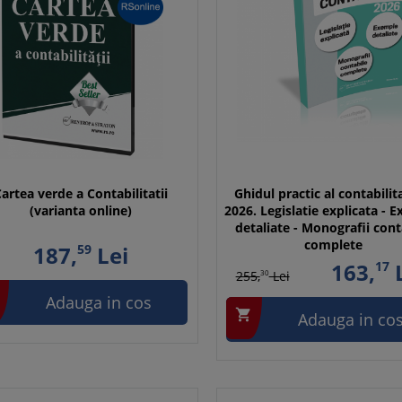
artea verde a Contabilitatii
Ghidul practic al contabilita
(varianta online)
2026. Legislatie explicata - 
detaliate - Monografii cont
complete
187,
59
Lei
163,
17
L
255,
30
Lei
Adauga in cos

Adauga in co