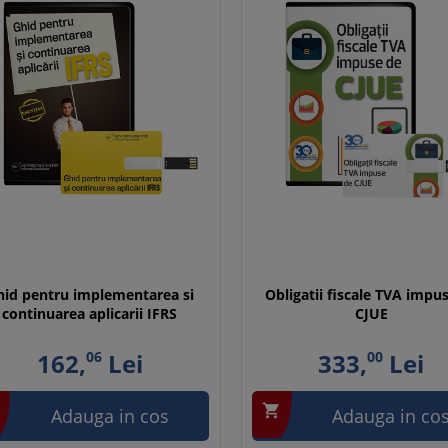
hid pentru implementarea si
Obligatii fiscale TVA impu
continuarea aplicarii IFRS
CJUE
162,
06
Lei
333,
00
Lei

Adauga in cos
Adauga in co