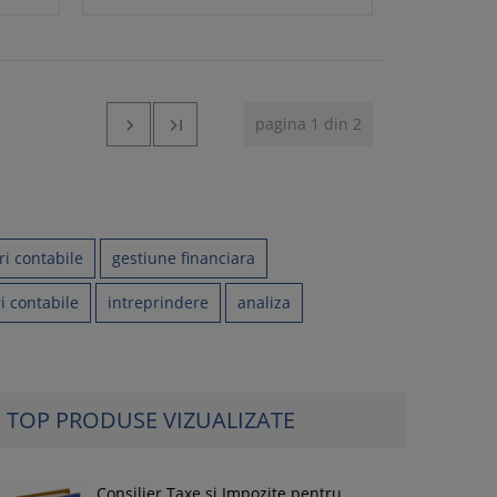
pagina 1 din 2


ri contabile
gestiune financiara
i contabile
intreprindere
analiza
TOP PRODUSE VIZUALIZATE
Consilier Taxe si Impozite pentru