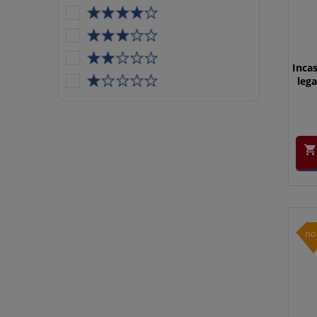
Incas
lega

no