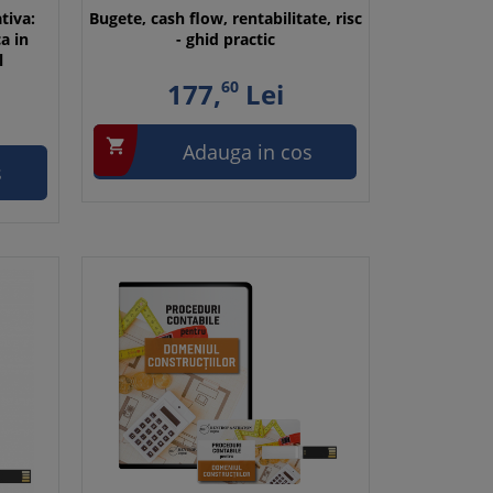
tiva:
Bugete, cash flow, rentabilitate, risc
a in
- ghid practic
l
177,
60
Lei

Adauga in cos
s