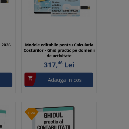
i 2026
Modele editabile pentru Calculatia
Costurilor - Ghid practic pe domenii
de activitate
317,
46
Lei

s
Adauga in cos
nou