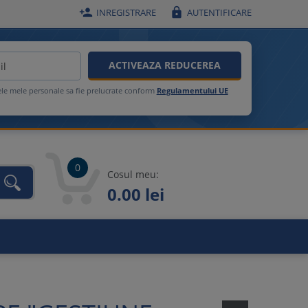


INREGISTRARE
AUTENTIFICARE
ACTIVEAZA REDUCEREA
ele mele personale sa fie prelucrate conform
Regulamentului UE
0
Cosul meu:
0.00 lei
unca