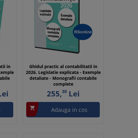
tii in
Ghidul practic al contabilitatii in
Exemple
2026. Legislatie explicata - Exemple
abile
detaliate - Monografii contabile
complete
ei
255,
30
Lei

s
Adauga in cos