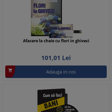
Afacere la cheie cu flori in ghiveci
101,
01
Lei

Adauga in cos