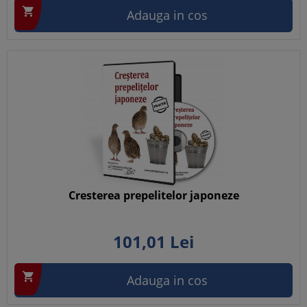

Adauga in cos
Cresterea prepelitelor japoneze
101,
01
Lei

Adauga in cos