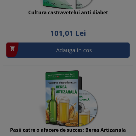
Cultura castravetelui anti-diabet
101,
01
Lei

Adauga in cos
Pasii catre o afacere de succes: Berea Artizanala