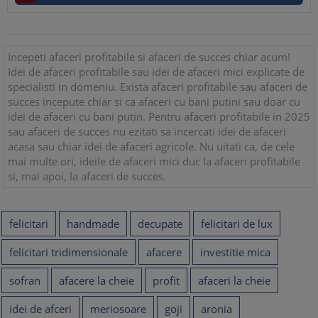
Incepeti afaceri profitabile si afaceri de succes chiar acum!
Idei de afaceri profitabile sau idei de afaceri mici explicate de
specialisti in domeniu. Exista afaceri profitabile sau afaceri de
succes incepute chiar si ca afaceri cu bani putini sau doar cu
idei de afaceri cu bani putin. Pentru afaceri profitabile in 2025
sau afaceri de succes nu ezitati sa incercati idei de afaceri
acasa sau chiar idei de afaceri agricole. Nu uitati ca, de cele
mai multe ori, ideile de afaceri mici duc la afaceri profitabile
si, mai apoi, la afaceri de succes.
felicitari
handmade
decupate
felicitari de lux
felicitari tridimensionale
afacere
investitie mica
sofran
afacere la cheie
profit
afaceri la cheie
idei de afceri
meriosoare
goji
aronia