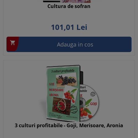
Cultura de sofran
101,
01
Lei

Adauga in cos
3 culturi profitabile - Goji, Merisoare, Aronia