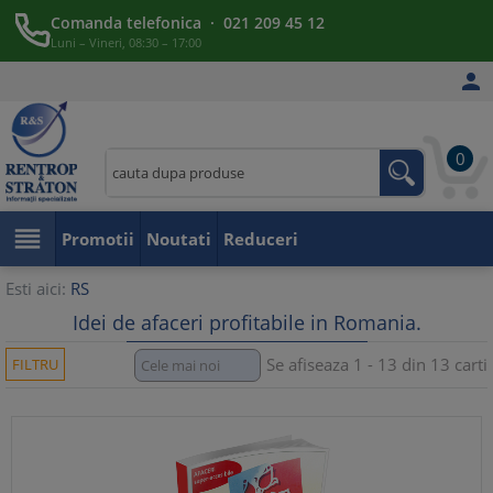
Comanda telefonica · 021 209 45 12
Luni – Vineri, 08:30 – 17:00

0

Promotii
Noutati
Reduceri
Esti aici:
RS
Idei de afaceri profitabile in Romania.
Se afiseaza 1 - 13 din 13 carti
FILTRU