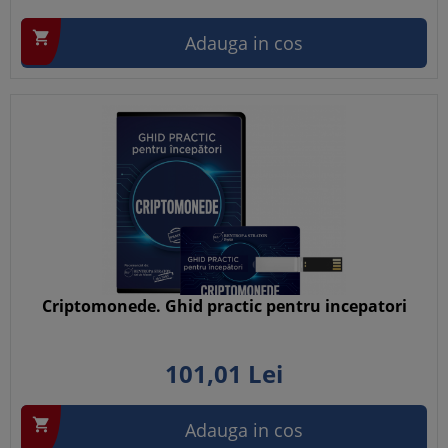

Adauga in cos
Criptomonede. Ghid practic pentru incepatori
101,
01
Lei

Adauga in cos