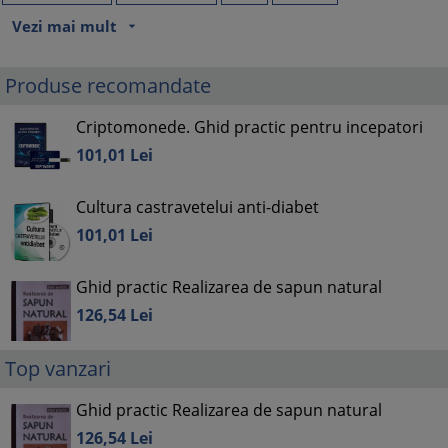
Vezi mai mult
arrow_drop_down
Produse recomandate
Criptomonede. Ghid practic pentru incepatori
101,
01
Lei
Cultura castravetelui anti-diabet
101,
01
Lei
Ghid practic Realizarea de sapun natural
126,
54
Lei
Top vanzari
Ghid practic Realizarea de sapun natural
126,
54
Lei