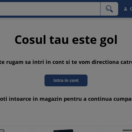

Cosul tau este gol
te rugam sa intri in cont si te vom directiona catr
Intra in cont
poti intoarce in magazin pentru a continua cumpar