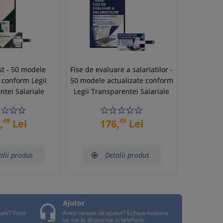
st - 50 modele
Fise de evaluare a salariatilor -
 conform Legii
50 modele actualizate conform
tei Salariale
Legii Transparentei Salariale
49
49
,
Lei
176,
Lei
alii produs
Detalii produs

Ajutor

lii? Vreti
Aveti nevoie de ajutor? Echipa noastra
va sta la dispozitie si telefonic.