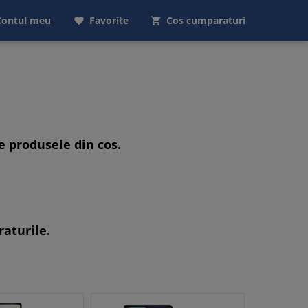
Contul meu
Favorite
Cos cumparaturi


e produsele din cos.
aturile.