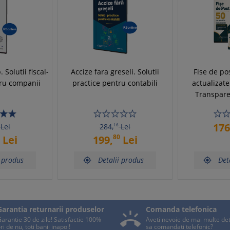
Solutii fiscal-
Accize fara greseli. Solutii
Fise de po
tru companii
practice pentru contabili
actualizate
Transparen
176
Lei
284,
16
Lei
80
Lei
199,
Lei
i produs
Detalii produs
Det


Garantia returnarii produselor
Comanda telefonica

arantie 30 de zile! Satisfactie 100%
Aveti nevoie de mai multe deta
ri de nu, toti banii inapoi!
sa comandati telefonic?