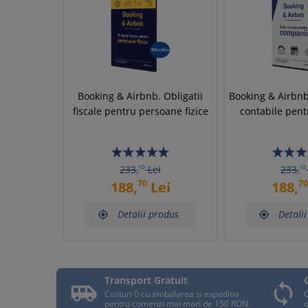
Booking & Airbnb. Obligatii
Booking & Airbnb. 
fiscale pentru persoane fizice
contabile pen
233,
10
Lei
233,
10
70
70
188,
Lei
188,
Detalii produs
Detali


Transport Gratuit


Costuri 0 cu ambalarea si expeditia
G
pentru comenzi mai mari de 150 RON.
o