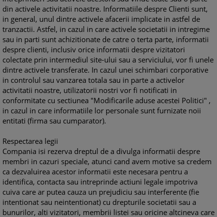
din activele activitatii noastre. Informatiile despre Clienti sunt,
in general, unul dintre activele afacerii implicate in astfel de
tranzactii. Astfel, in cazul in care activele societatii in intregime
sau in parti sunt achizitionate de catre o terta parte, informatii
despre clienti, inclusiv orice informatii despre vizitatori
colectate prin intermediul site-ului sau a serviciului, vor fi unele
dintre activele transferate. In cazul unei schimbari corporative
in controlul sau vanzarea totala sau in parte a activelor
activitatii noastre, utilizatorii nostri vor fi notificati in
conformitate cu sectiunea "Modificarile aduse acestei Politici" ,
in cazul in care informatiile lor personale sunt furnizate noii
entitati (firma sau cumparator).
Respectarea legii
Compania isi rezerva dreptul de a divulga informatii despre
membri in cazuri speciale, atunci cand avem motive sa credem
ca dezvaluirea acestor informatii este necesara pentru a
identifica, contacta sau intreprinde actiuni legale impotriva
cuiva care ar putea cauza un prejudiciu sau interferente (fie
intentionat sau neintentionat) cu drepturile societatii sau a
bunurilor, alti vizitatori, membrii listei sau oricine altcineva care