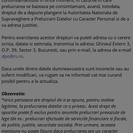
consimtamantului in orice moment, in cazurile in care
prelucrarea se bazeaza pe consimtamant, avand, totodata,
dreptul de a depune plangere la Autoritatea Nationala de
Supraveghere a Prelucrarii Datelor cu Caracter Personal si de a
va adresa justitiei.
Pentru exercitarea acestor drepturi va puteti adresa cu o cerere
scrisa, datata si semnata, transmisa la adresa: Ghiseul Extern 3,
O.P. 39, Sector 3, Bucuresti, sau prin e-mail, la adresa de e-mail
dpo@rs.ro
.
Daca unele dintre datele dumneavoastra sunt incorecte sau au
suferit modificari, va rugam sa ne informati cat mai curand
posibil pentru a le actualiza.
Observatie:
*orice persoana are dreptul de a se opune, pentru motive
legitime, la prelucrarea datelor ce o privesc. Acest drept de
opozitie poate fi exclus pentru anumite prelucrari prevazute de
lege (de ex.: prelucrari efectuate de serviciile financiare si fiscale,
de politie, justitie, securitate sociala). Prin urmare, aceasta
mentiune nu poate figura daca prelucrarea are un caracter