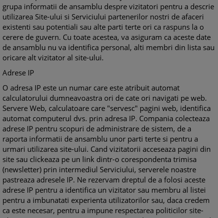
grupa informatii de ansamblu despre vizitatori pentru a descrie
utilizarea Site-ului si Serviciului partenerilor nostri de afaceri
existenti sau potentiali sau alte parti terte ori ca raspuns la o
cerere de guvern. Cu toate acestea, va asiguram ca aceste date
de ansamblu nu va identifica personal, alti membri din lista sau
oricare alt vizitator al site-ului.
Adrese IP
O adresa IP este un numar care este atribuit automat
calculatorului dumneavoastra ori de cate ori navigati pe web.
Servere Web, calculatoare care "servesc" pagini web, identifica
automat computerul dvs. prin adresa IP. Compania colecteaza
adrese IP pentru scopuri de administrare de sistem, de a
raporta informatii de ansamblu unor parti terte si pentru a
urmari utilizarea site-ului. Cand vizitatorii acceseaza pagini din
site sau clickeaza pe un link dintr-o corespondenta trimisa
(newsletter) prin intermediul Serviciului, serverele noastre
pastreaza adresele IP. Ne rezervam dreptul de a folosi aceste
adrese IP pentru a identifica un vizitator sau membru al listei
pentru a imbunatati experienta utilizatorilor sau, daca credem
ca este necesar, pentru a impune respectarea politicilor site-