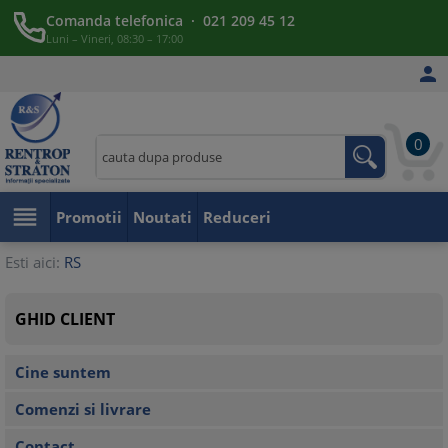
Comanda telefonica · 021 209 45 12
Luni – Vineri, 08:30 – 17:00

0

Promotii
Noutati
Reduceri
Esti aici:
RS
GHID CLIENT
Cine suntem
Comenzi si livrare
Contact