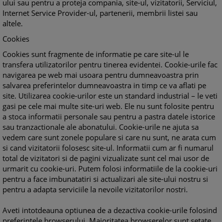
ului sau pentru a proteja compania, site-ul, vizitatorii, Serviciul,
Internet Service Provider-ul, partenerii, membrii listei sau
altele.
Cookies
Cookies sunt fragmente de informatie pe care site-ul le
transfera utilizatorilor pentru tinerea evidentei. Cookie-urile fac
navigarea pe web mai usoara pentru dumneavoastra prin
salvarea preferintelor dumneavoastra in timp ce va aflati pe
site. Utilizarea cookie-urilor este un standard industrial – le veti
gasi pe cele mai multe site-uri web. Ele nu sunt folosite pentru
a stoca informatii personale sau pentru a pastra datele istorice
sau tranzactionale ale abonatului. Cookie-urile ne ajuta sa
vedem care sunt zonele populare si care nu sunt, ne arata cum
si cand vizitatorii folosesc site-ul. Informatii cum ar fi numarul
total de vizitatori si de pagini vizualizate sunt cel mai usor de
urmarit cu cookie-uri. Putem folosi informatiile de la cookie-uri
pentru a face imbunatatiri si actualizari ale site-ului nostru si
pentru a adapta serviciile la nevoile vizitatorilor nostri.
Aveti intotdeauna optiunea de a dezactiva cookie-urile folosind
preferintele browserului. Majoritatea browserelor sunt setate