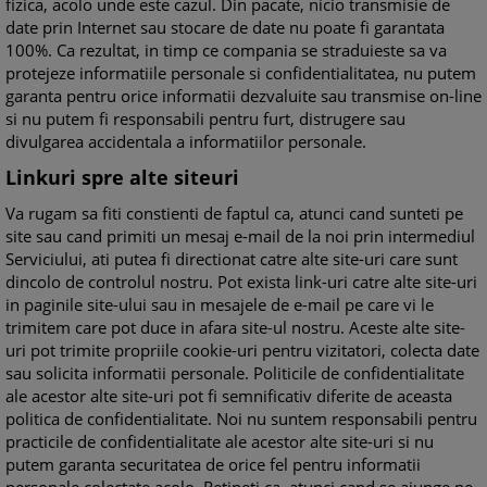
fizica, acolo unde este cazul. Din pacate, nicio transmisie de
date prin Internet sau stocare de date nu poate fi garantata
100%. Ca rezultat, in timp ce compania se straduieste sa va
protejeze informatiile personale si confidentialitatea, nu putem
garanta pentru orice informatii dezvaluite sau transmise on-line
si nu putem fi responsabili pentru furt, distrugere sau
divulgarea accidentala a informatiilor personale.
Linkuri spre alte siteuri
Va rugam sa fiti constienti de faptul ca, atunci cand sunteti pe
site sau cand primiti un mesaj e-mail de la noi prin intermediul
Serviciului, ati putea fi directionat catre alte site-uri care sunt
dincolo de controlul nostru. Pot exista link-uri catre alte site-uri
in paginile site-ului sau in mesajele de e-mail pe care vi le
trimitem care pot duce in afara site-ul nostru. Aceste alte site-
uri pot trimite propriile cookie-uri pentru vizitatori, colecta date
sau solicita informatii personale. Politicile de confidentialitate
ale acestor alte site-uri pot fi semnificativ diferite de aceasta
politica de confidentialitate. Noi nu suntem responsabili pentru
practicile de confidentialitate ale acestor alte site-uri si nu
putem garanta securitatea de orice fel pentru informatii