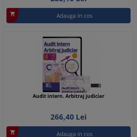

Adauga in cos
Audit intern. Arbitraj judiciar
266,
40
Lei

Adauga in cos