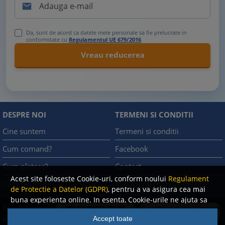

Da, sunt de acord ca datele mele personale sa fie prelucrate in
conformitate cu
Regulamentul UE 679/2016
DESPRE NOI
TERMENI SI CONDITII
Cine suntem
Termeni si conditii
Cum comand?
Facebook
Cum platesc?
Contact
Acest site foloseste Cookie-uri, conform noului
Regulament
Cum returnez
Politica de confidentialitate
de Protectie a Datelor (GDPR)
, pentru a va asigura cea mai
buna experienta online. In esenta, Cookie-urile ne ajuta sa
©
imbunatatim continutul de pe site, oferindu-va dvs.,
A.N.P.C.
2008
Accept toate
cititorul, o experienta online personalizata si mult mai