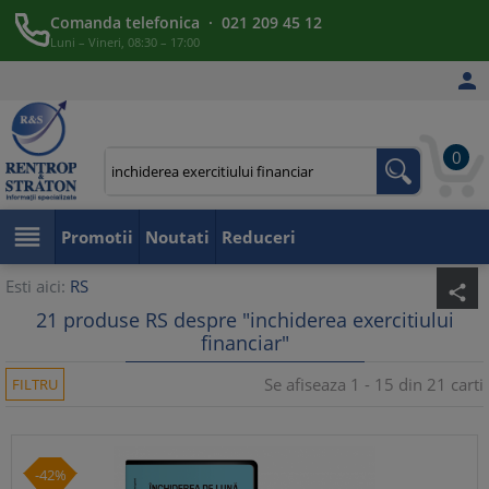
Comanda telefonica · 021 209 45 12
Luni – Vineri, 08:30 – 17:00

0

Promotii
Noutati
Reduceri
Esti aici:
RS
share
21 produse RS despre "inchiderea exercitiului
financiar"
Se afiseaza 1 - 15 din 21 carti
FILTRU
-42%