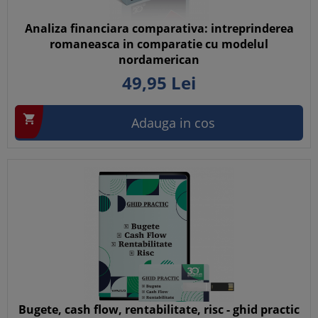
Analiza financiara comparativa: intreprinderea
romaneasca in comparatie cu modelul
nordamerican
49,
95
Lei

Adauga in cos
Bugete, cash flow, rentabilitate, risc - ghid practic