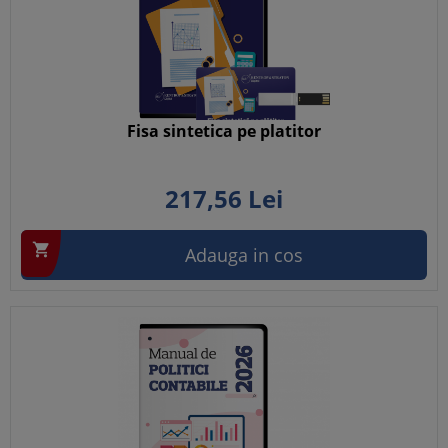
Fisa sintetica pe platitor
217,
56
Lei

Adauga in cos