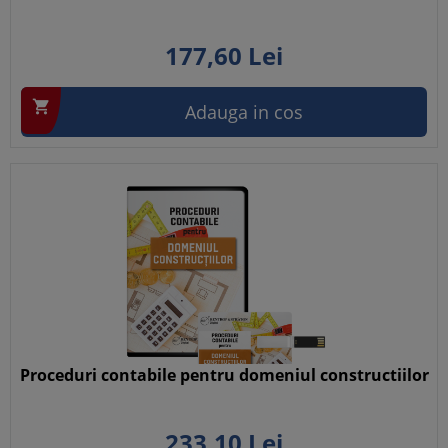
177,
60
Lei

Adauga in cos
Proceduri contabile pentru domeniul constructiilor
233,
10
Lei