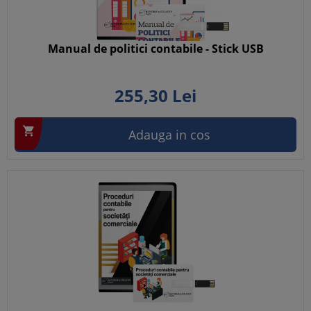
Manual de politici contabile - Stick USB
255,
30
Lei

Adauga in cos