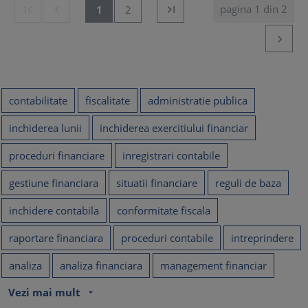
pagina 1 din 2


1
2


contabilitate
fiscalitate
administratie publica
inchiderea lunii
inchiderea exercitiului financiar
proceduri financiare
inregistrari contabile
gestiune financiara
situatii financiare
reguli de baza
inchidere contabila
conformitate fiscala
raportare financiara
proceduri contabile
intreprindere
analiza
analiza financiara
management financiar
Vezi mai mult
arrow_drop_down