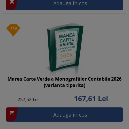

Adauga in cos
-35%
Marea Carte Verde a Monografiilor Contabile 2026
(varianta tiparita)
167,
61
Lei
257,
52
Lei

Adauga in cos