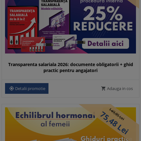
Transparenta salariala 2026: documente obligatorii + ghid
practic pentru angajatori
Detalii promotie
Adauga in cos


149,
75,
85
Lei
48
Lei