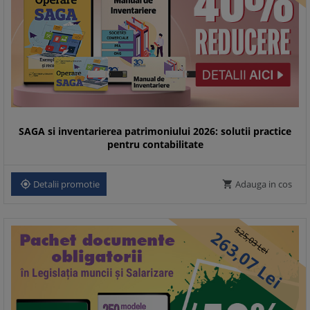
SAGA si inventarierea patrimoniului 2026: solutii practice
pentru contabilitate
Detalii promotie
Adauga in cos


525,
263,
03
Lei
07
Lei