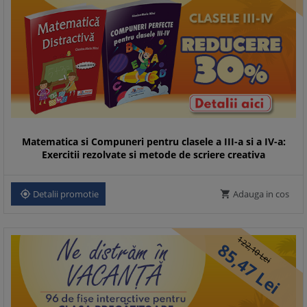
Matematica si Compuneri pentru clasele a III-a si a IV-a:
Exercitii rezolvate si metode de scriere creativa
Detalii promotie
Adauga in cos


122,
85,
10
Lei
47
Lei