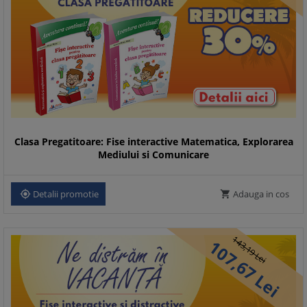
Clasa Pregatitoare: Fise interactive Matematica, Explorarea
Mediului si Comunicare
Detalii promotie
Adauga in cos


143,
107,
19
Lei
67
Lei