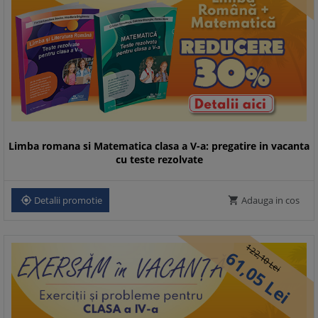
Limba romana si Matematica clasa a V-a: pregatire in vacanta
cu teste rezolvate
Detalii promotie
Adauga in cos


122,
61,
10
Lei
05
Lei