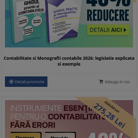
Contabilitate si Monografii contabile 2026: legislatie explicata
si exemple
Detalii promotie
Adauga in cos


459,
275,
54
Lei
28
Lei