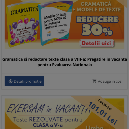
Gramatica si redactare texte clasa a VIII-a: Pregatire in vacanta
pentru Evaluarea Nationala
Detalii promotie
Adauga in cos


144,
101,
30
Lei
01
Lei