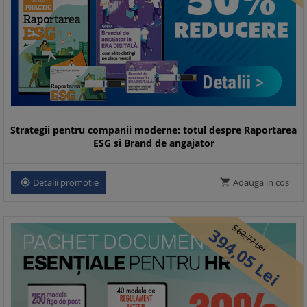
Strategii pentru companii moderne: totul despre Raportarea
ESG si Brand de angajator
Detalii promotie
Adauga in cos


562,
394,
77
Lei
05
Lei