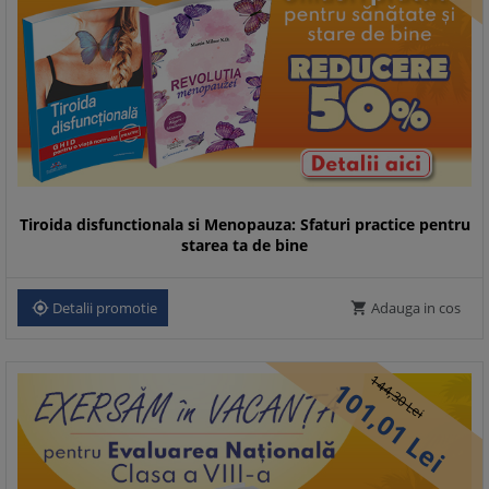
Tiroida disfunctionala si Menopauza: Sfaturi practice pentru
starea ta de bine
Detalii promotie
Adauga in cos


144,
101,
30
Lei
01
Lei