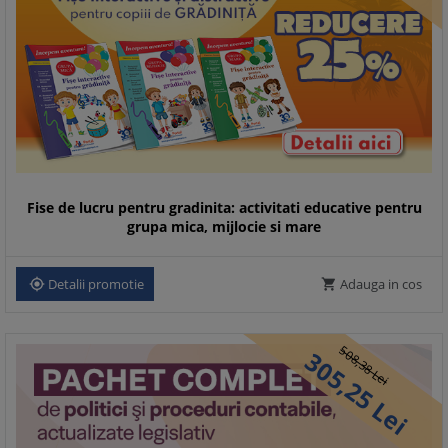
Fise de lucru pentru gradinita: activitati educative pentru
grupa mica, mijlocie si mare
Detalii promotie
Adauga in cos


508,
305,
38
Lei
25
Lei