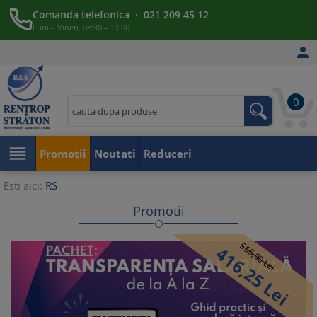
Comanda telefonica · 021 209 45 12
Luni – Vineri, 08:30 – 17:00

0

Promotii
Noutati
Reduceri
Esti aici:
RS
Promotii
555,
416,
00
Lei
25
Lei