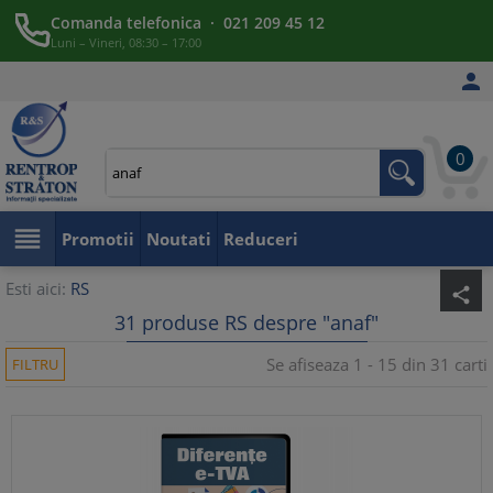
Comanda telefonica · 021 209 45 12
Luni – Vineri, 08:30 – 17:00

0

Promotii
Noutati
Reduceri
Esti aici:
RS
share
31 produse RS despre "anaf"
Se afiseaza 1 - 15 din 31 carti
FILTRU