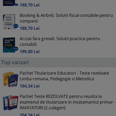
188,
70
Lei
Booking & Airbnb. Solutii fiscal-contabile pentru
companii
188,
70
Lei
Accize fara greseli. Solutii practice pentru
contabili
199,
80
Lei
Top vanzari
Pachet Titularizare Educatori - Teste rezolvate
Limba romana, Pedagogie si Metodica
104,
34
Lei
Pachet Teste REZOLVATE pentru reusita la
examenul de titularizare in invatamantul primar -
INVATATORI (2 culegeri)
104,
34
Lei