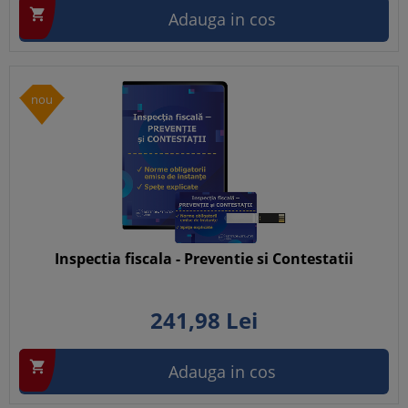

Adauga in cos
nou
Inspectia fiscala - Preventie si Contestatii
241,
98
Lei

Adauga in cos