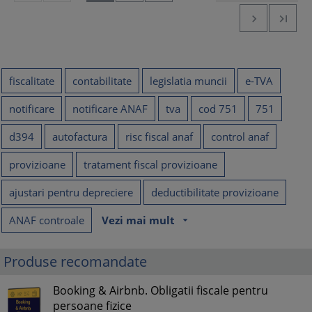


fiscalitate
contabilitate
legislatia muncii
e-TVA
notificare
notificare ANAF
tva
cod 751
751
d394
autofactura
risc fiscal anaf
control anaf
provizioane
tratament fiscal provizioane
ajustari pentru depreciere
deductibilitate provizioane
ANAF controale
Vezi mai mult
arrow_drop_down
Produse recomandate
Booking & Airbnb. Obligatii fiscale pentru
persoane fizice