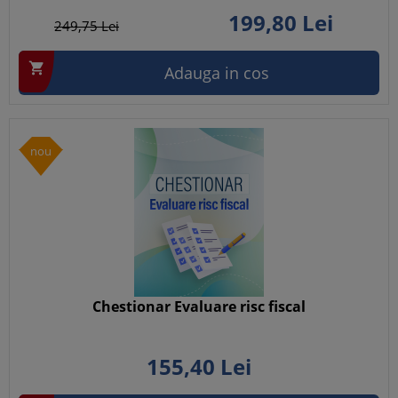
199,
80
Lei
249,
75
Lei

Adauga in cos
nou
Chestionar Evaluare risc fiscal
155,
40
Lei