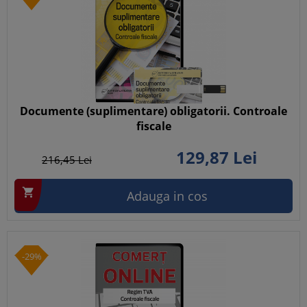
Documente (suplimentare) obligatorii. Controale
fiscale
129,
87
Lei
216,
45
Lei

Adauga in cos
-29%