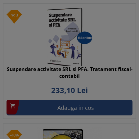
nou
Suspendare activitate SRL si PFA. Tratament fiscal-
contabil
233,
10
Lei

Adauga in cos
-40%