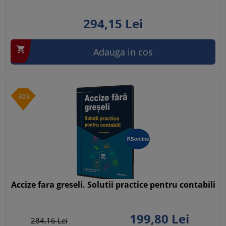
294,
15
Lei

Adauga in cos
-30%
Accize fara greseli. Solutii practice pentru contabili
199,
80
Lei
284,
16
Lei