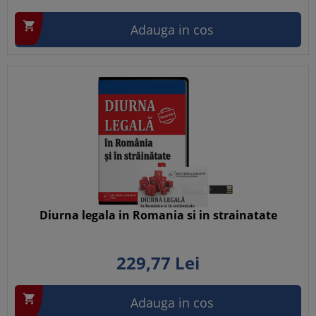

Adauga in cos
Diurna legala in Romania si in strainatate
229,
77
Lei

Adauga in cos