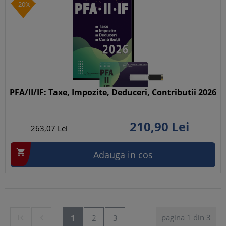
-20%
PFA/II/IF: Taxe, Impozite, Deduceri, Contributii 2026
210,
90
Lei
263,
07
Lei

Adauga in cos
pagina 1 din 3


1
2
3