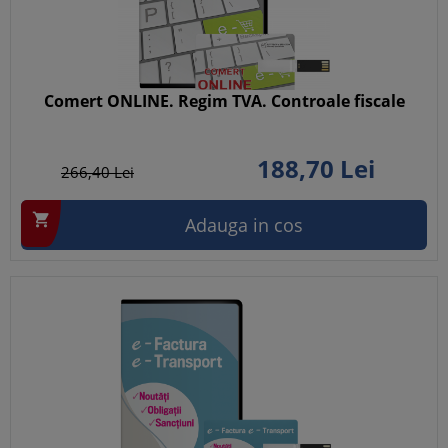
Comert ONLINE. Regim TVA. Controale fiscale
188,
70
Lei
266,
40
Lei

Adauga in cos