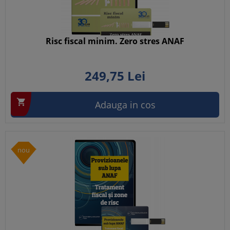
Risc fiscal minim. Zero stres ANAF
249,
75
Lei

Adauga in cos
nou