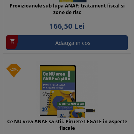
Provizioanele sub lupa ANAF: tratament fiscal si
zone de risc
166,
50
Lei

Adauga in cos
-20%
Ce NU vrea ANAF sa stii. Piruete LEGALE in aspecte
fiscale