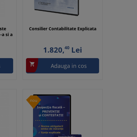
ste
Consilier Contabilitate Explicata
-a si a
1.820,
40
Lei

s
Adauga in cos
nou