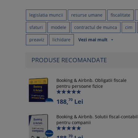
legislatia muncii
resurse umane
fiscalitate
sfaturi
modele
contractul de munca
cim
preaviz
lichidare
Vezi mai mult
arrow_drop_down
PRODUSE RECOMANDATE
Booking & Airbnb. Obligatii fiscale
pentru persoane fizice
70
188,
Lei
Booking & Airbnb. Solutii fiscal-contabi
pentru companii
70
188,
Lei