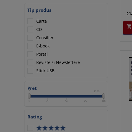
Tip produs
20
Carte

CD
Consilier
E-book
Portal
Reviste si Newslettere
Stick USB
Pret
0
2500
0
25
50
75
100
Rating