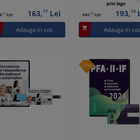
prin lege
163,
17
Lei
193,
14
L
4,
24
Lei
241,
98
Lei

Adauga in cos
Adauga in co
-20%