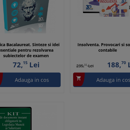
ica Bacalaureat. Sinteze si idei
Insolventa. Provocari si so
esentiale pentru rezolvarea
contabile
subiectelor de examen
72,
15
Lei
188,
70
L
235,
32
Lei

Adauga in cos
Adauga in co