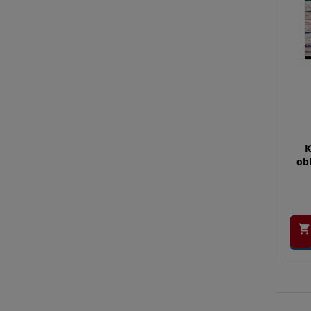
K
obl
