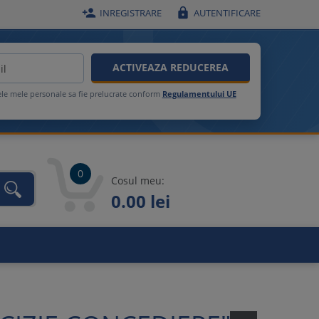


INREGISTRARE
AUTENTIFICARE
ACTIVEAZA REDUCEREA
ele mele personale sa fie prelucrate conform
Regulamentului UE
0
Cosul meu:
0.00 lei
unca