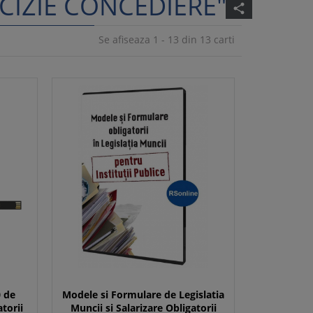
CIZIE CONCEDIERE"
share
Se afiseaza 1 - 13 din 13 carti
0 de
Modele si Formulare de Legislatia
torii
Muncii si Salarizare Obligatorii