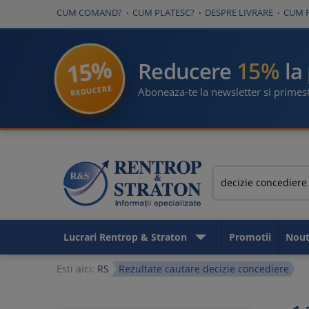
CUM COMAND?
CUM PLATESC?
DESPRE LIVRARE
CUM 
15%
15%
Reducere
la
REDUCERE
Aboneaza-te la newsletter si primest
Lucrari Rentrop & Straton
Promotii
Nout
Esti aici:
RS
Rezultate cautare decizie concediere