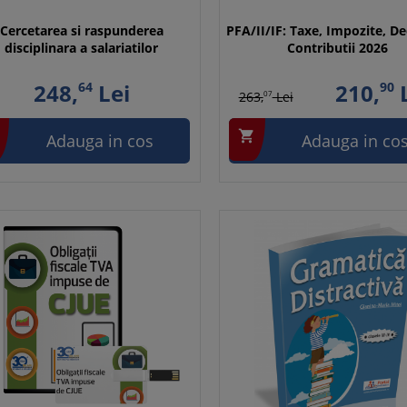
Cercetarea si raspunderea
PFA/II/IF: Taxe, Impozite, De
disciplinara a salariatilor
Contributii 2026
248,
64
Lei
210,
90
L
263,
07
Lei

Adauga in cos
Adauga in co