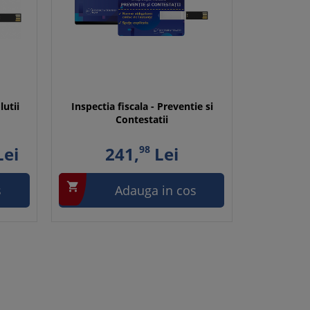
lutii
Inspectia fiscala - Preventie si
Contestatii
ei
241,
98
Lei

s
Adauga in cos