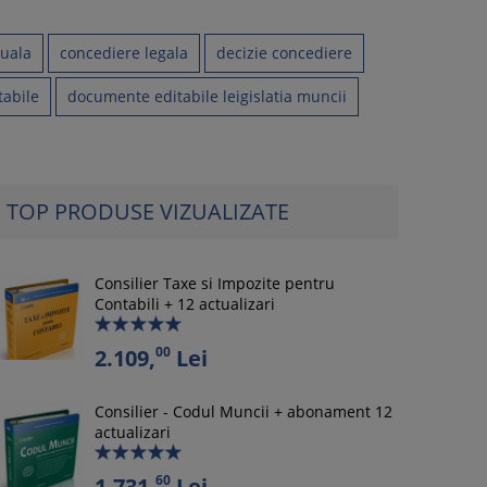
duala
concediere legala
decizie concediere
tabile
documente editabile leigislatia muncii
TOP PRODUSE VIZUALIZATE
Consilier Taxe si Impozite pentru
Contabili + 12 actualizari
00
2.109,
Lei
Consilier - Codul Muncii + abonament 12
actualizari
60
1.731,
Lei