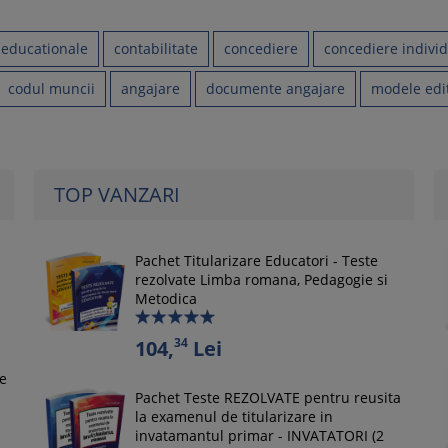
educationale
contabilitate
concediere
concediere indivi
codul muncii
angajare
documente angajare
modele edi
TOP VANZARI
Pachet Titularizare Educatori - Teste
rezolvate Limba romana, Pedagogie si
Metodica
34
104,
Lei
le
Pachet Teste REZOLVATE pentru reusita
la examenul de titularizare in
invatamantul primar - INVATATORI (2