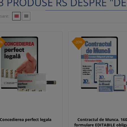
3 PRODUSE RS DESPRE "DE
isare:


0%
-20%
Concedierea perfect legala
Contractul de Munca. 16
formulare EDITABILE obliga