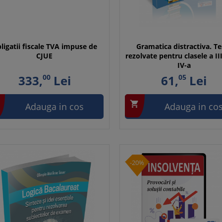
ligatii fiscale TVA impuse de
Gramatica distractiva. Te
CJUE
rezolvate pentru clasele a III
IV-a
333,
00
Lei
61,
05
Lei

Adauga in cos
Adauga in co
-20%