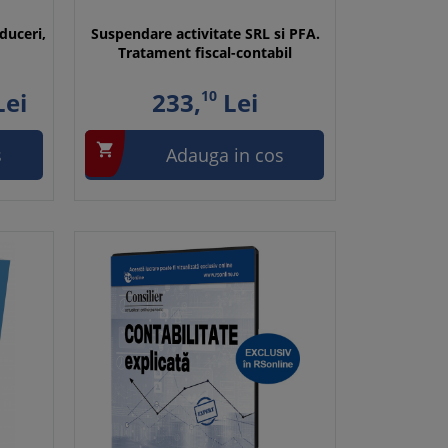
duceri,
Suspendare activitate SRL si PFA.
Tratament fiscal-contabil
ei
233,
10
Lei

s
Adauga in cos