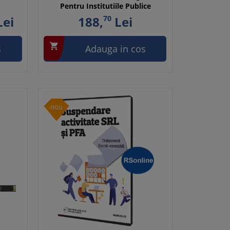
Pentru Institutiile Publice
ei
188,
70
Lei

s
Adauga in cos
nou