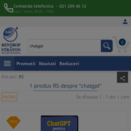
Comanda telefonica · 021 209 45 12
Luni – Vineri, 08:30 – 17:00

0

Promotii
Noutati
Reduceri
Esti aici:
RS
share
1 produs RS despre "chatgpt"
Se afiseaza 1 - 1 din 1 carti
FILTRU
nou