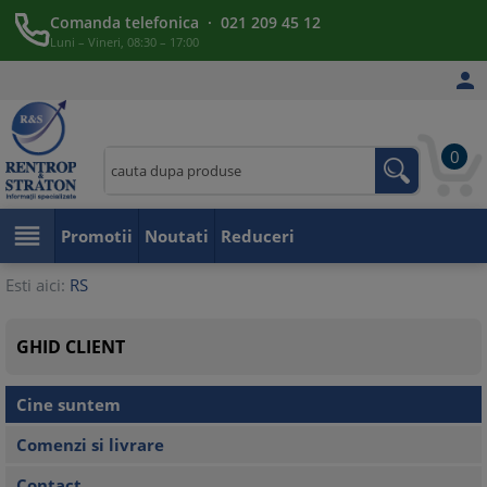
Comanda telefonica · 021 209 45 12
Luni – Vineri, 08:30 – 17:00

0

Promotii
Noutati
Reduceri
Esti aici:
RS
GHID CLIENT
Cine suntem
Comenzi si livrare
Contact