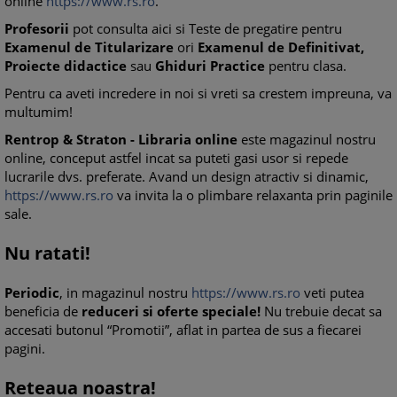
online
https://www.rs.ro
.
Profesorii
pot consulta aici si Teste de pregatire pentru
Examenul de Titularizare
ori
Examenul de Definitivat,
Proiecte didactice
sau
Ghiduri Practice
pentru clasa.
Pentru ca aveti incredere in noi si vreti sa crestem impreuna, va
multumim!
Rentrop & Straton - Libraria online
este magazinul nostru
online, conceput astfel incat sa puteti gasi usor si repede
lucrarile dvs. preferate. Avand un design atractiv si dinamic,
https://www.rs.ro
va invita la o plimbare relaxanta prin paginile
sale.
Nu ratati!
Periodic
, in magazinul nostru
https://www.rs.ro
veti putea
beneficia de
reduceri si oferte speciale!
Nu trebuie decat sa
accesati butonul “Promotii”, aflat in partea de sus a fiecarei
pagini.
Reteaua noastra!