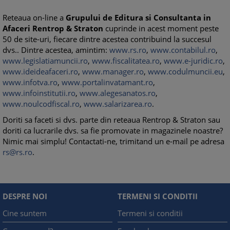
Reteaua on-line a
Grupului de Editura si Consultanta in
Afaceri Rentrop & Straton
cuprinde in acest moment peste
50 de site-uri, fiecare dintre acestea contribuind la succesul
dvs.. Dintre acestea, amintim:
www.rs.ro
,
www.contabilul.ro
,
www.legislatiamuncii.ro
,
www.fiscalitatea.ro
,
www.e-juridic.ro
,
www.ideideafaceri.ro
,
www.manager.ro
,
www.codulmuncii.eu
,
www.infotva.ro
,
www.portalinvatamant.ro
,
www.infoinstitutii.ro
,
www.alegesanatos.ro
,
www.noulcodfiscal.ro
,
www.salarizarea.ro
.
Doriti sa faceti si dvs. parte din reteaua Rentrop & Straton sau
doriti ca lucrarile dvs. sa fie promovate in magazinele noastre?
Nimic mai simplu! Contactati-ne, trimitand un e-mail pe adresa
rs@rs.ro
.
DESPRE NOI
TERMENI SI CONDITII
Cine suntem
Termeni si conditii