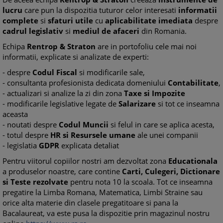
lucru
care pun la dispozitia tuturor celor interesati
informatii
complete
si
sfaturi utile
cu
aplicabilitate imediata
despre
cadrul legislativ
si
mediul de afaceri
din Romania.
Echipa
Rentrop & Straton
are in portofoliu cele mai noi
informatii, explicate si analizate de experti:
- despre
Codul Fiscal
si modificarile sale,
- consultanta profesionista dedicata domeniului
Contabilitate
,
- actualizari si analize la zi din zona
Taxe si Impozite
- modificarile legislative legate de
Salarizare
si tot ce inseamna
aceasta
- noutati despre
Codul Muncii
si felul in care se aplica acesta,
- totul despre
HR si Resursele umane
ale unei companii
- legislatia
GDPR
explicata detaliat
Pentru viitorul copiilor nostri am dezvoltat zona
Educationala
a produselor noastre, care contine
Carti, Culegeri, Dictionare
si Teste rezolvate
pentru nota 10 la scoala. Tot ce inseamna
pregatire la Limba Romana, Matematica, Limbi Straine sau
orice alta materie din clasele pregatitoare si pana la
Bacalaureat, va este pusa la dispozitie prin magazinul nostru