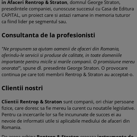
in Afaceri Rentrop & Straton
, domnul George Straton,
presedintele companiei, cunoscuse succesul cu Casa de Editura
CAPITAL, un proiect care si astazi ramane in memoria tuturor
ca fiind lider pe segmentul sau.
Consultanta de la profesionisti
"Ne propunem sa ajutam oamenii de afaceri din Romania,
oferindu-le servicii si produse de calitate, in toate domeniile
importante pentru micile si marile companii. O promisiune mereu
onorata!"
, spune dl. presedinte George Straton. O provocare
continua pe care toti membrii Rentrop & Straton au acceptat-o.
Clientii nostri
Clientii Rentrop & Straton
sunt companii, ori chiar persoane
fizice, care doresc sa fie mereu la curent cu noutatile legislative.
Pentru ca incercarile lor sa fie incununate de succes ei au
nevoie de informatii utile si aplicabile mediului de afaceri din
Romania.
De aceea echipa
Rentrop & Straton
creeaza
instrumente de