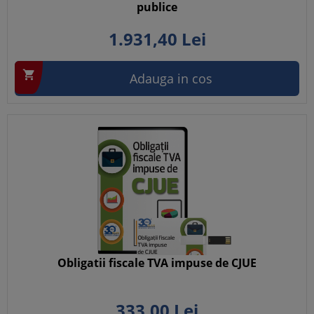
publice
1.931,
40
Lei

Adauga in cos
Obligatii fiscale TVA impuse de CJUE
333,
00
Lei