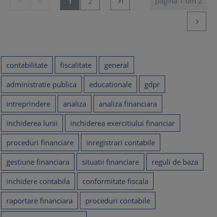
pagina 1 din 2


1
2


contabilitate
fiscalitate
general
administratie publica
educationale
gdpr
intreprindere
analiza
analiza financiara
inchiderea lunii
inchiderea exercitiului financiar
proceduri financiare
inregistrari contabile
gestiune financiara
situatii financiare
reguli de baza
inchidere contabila
conformitate fiscala
raportare financiara
proceduri contabile