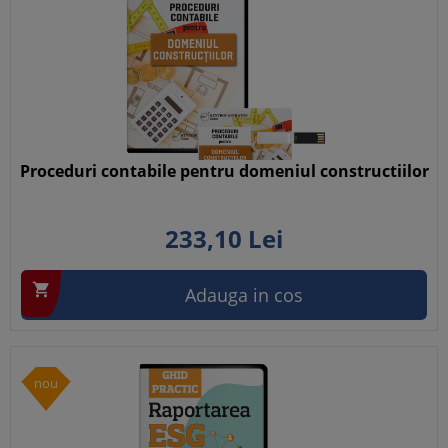
Proceduri contabile pentru domeniul constructiilor
233,
10
Lei

Adauga in cos
nou