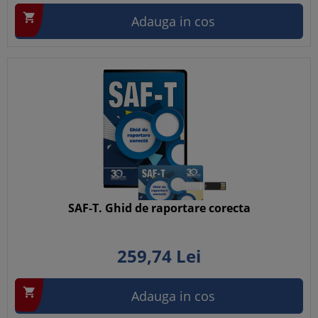

Adauga in cos
SAF-T. Ghid de raportare corecta
259,
74
Lei

Adauga in cos