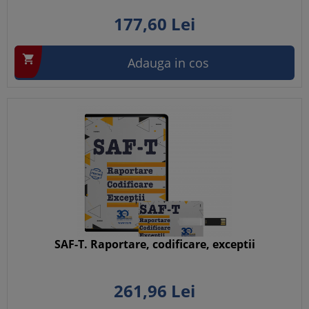
177,
60
Lei

Adauga in cos
SAF-T. Raportare, codificare, exceptii
261,
96
Lei