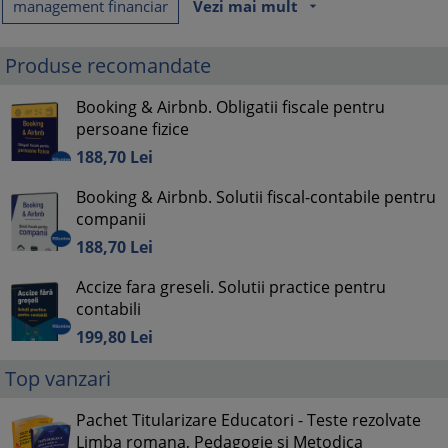
management financiar
Vezi mai mult
arrow_drop_down
Produse recomandate
Booking & Airbnb. Obligatii fiscale pentru
persoane fizice
188,
70
Lei
Booking & Airbnb. Solutii fiscal-contabile pentru
companii
188,
70
Lei
Accize fara greseli. Solutii practice pentru
contabili
199,
80
Lei
Top vanzari
Pachet Titularizare Educatori - Teste rezolvate
Limba romana, Pedagogie si Metodica