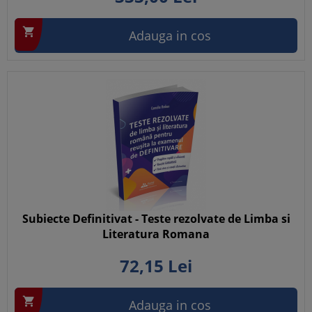

Adauga in cos
Subiecte Definitivat - Teste rezolvate de Limba si
Literatura Romana
72,
15
Lei

Adauga in cos