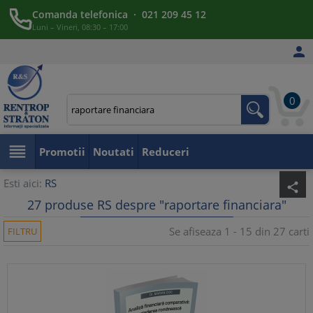
Comanda telefonica · 021 209 45 12
Luni – Vineri, 08:30 – 17:00

0

Promotii
Noutati
Reduceri
Esti aici:
RS
share
27 produse RS despre "raportare financiara"
Se afiseaza 1 - 15 din 27 carti
FILTRU