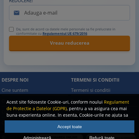
REDUCERE!

Da, sunt de acord ca datele mele personale sa fie prelucrate in
conformitate cu
Regulamentul UE 679/2016
DESPRE NOI
TERMENI SI CONDITII
Cine suntem
Termeni si conditii
Cum comand?
Facebook
Acest site foloseste Cookie-uri, conform noului
Regulament
de Protectie a Datelor (GDPR)
, pentru a va asigura cea mai
Cum platesc?
Contact
buna experienta online. In esenta, Cookie-urile ne ajuta sa
imbunatatim continutul de pe site, oferindu-va dvs.,
Cum returnez
Politica de confidentialitate
Accept toate
cititorul, o experienta online personalizata si mult mai
rapida. Ele sunt folosite doar de site-ul nostru si partenerii
©
Administrează
Refuză toate