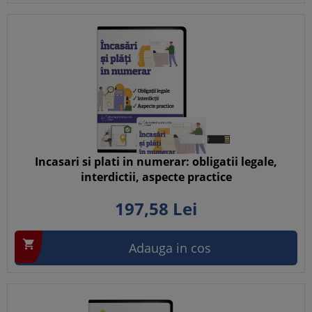
Incasari si plati in numerar: obligatii legale,
interdictii, aspecte practice
197,
58
Lei

Adauga in cos