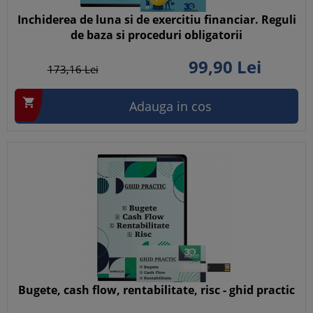
Inchiderea de luna si de exercitiu financiar. Reguli
de baza si proceduri obligatorii
99,
90
Lei
173,
16
Lei

Adauga in cos
Bugete, cash flow, rentabilitate, risc - ghid practic