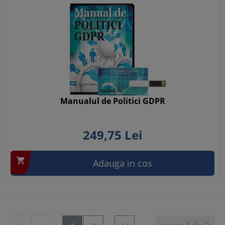
Manualul de Politici GDPR
249,
75
Lei

Adauga in cos