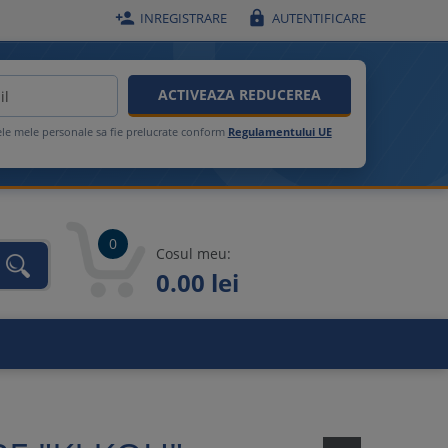


INREGISTRARE
AUTENTIFICARE
ACTIVEAZA REDUCEREA
ele mele personale sa fie prelucrate conform
Regulamentului UE
0
Cosul meu:
0.00 lei
unca