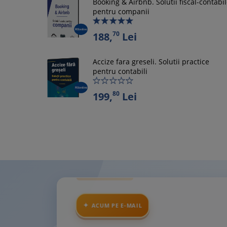
Booking & Airbnb. Solutii fiscal-contabi
pentru companii
70
188,
Lei
Accize fara greseli. Solutii practice
pentru contabili
80
199,
Lei
ACUM PE E-MAIL