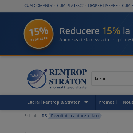
CUM COMAND?
CUM PLATESC?
DESPRE LIVRARE
CUM 
15%
15%
Reducere
la
REDUCERE
Aboneaza-te la newsletter si primest
Lucrari Rentrop & Straton
Promotii
Nout
Esti aici:
RS
Rezultate cautare ki kou