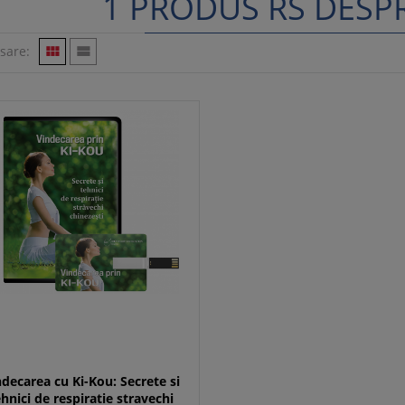
1 PRODUS RS DESPR
isare:


ndecarea cu Ki-Kou: Secrete si
ehnici de respiratie stravechi