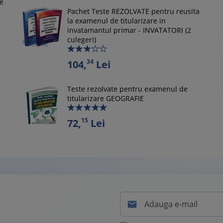
le
Pachet Teste REZOLVATE pentru reusita
la examenul de titularizare in
invatamantul primar - INVATATORI (2
culegeri)
34
104,
Lei
Teste rezolvate pentru examenul de
titularizare GEOGRAFIE
15
72,
Lei
