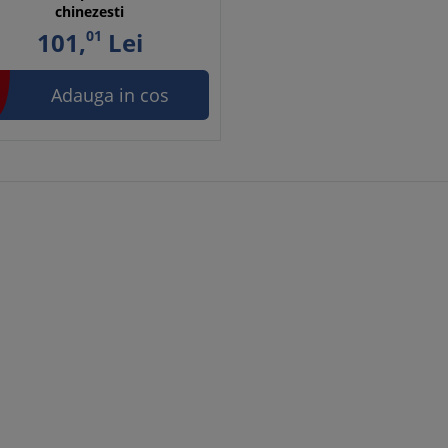
chinezesti
101,
01
Lei
Adauga in cos