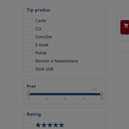
Tip produs
Carte

CD
Consilier
E-book
Portal
Reviste si Newslettere
Stick USB
Pret
0
2500
0
25
50
75
100
Rating