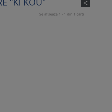
E "KI KOU"
share
Se afiseaza 1 - 1 din 1 carti