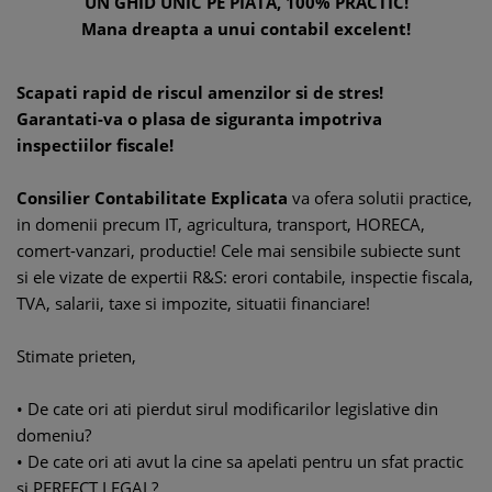
UN GHID UNIC PE PIATA, 100% PRACTIC!
Mana dreapta a unui contabil excelent!
Scapati rapid de riscul amenzilor si de stres!
Garantati-va o plasa de siguranta impotriva
inspectiilor fiscale!
Consilier Contabilitate Explicata
va ofera solutii practice,
in domenii precum IT, agricultura, transport, HORECA,
comert-vanzari, productie! Cele mai sensibile subiecte sunt
si ele vizate de expertii R&S: erori contabile, inspectie fiscala,
TVA, salarii, taxe si impozite, situatii financiare!
Stimate prieten,
• De cate ori ati pierdut sirul modificarilor legislative din
domeniu?
• De cate ori ati avut la cine sa apelati pentru un sfat practic
si PERFECT LEGAL?