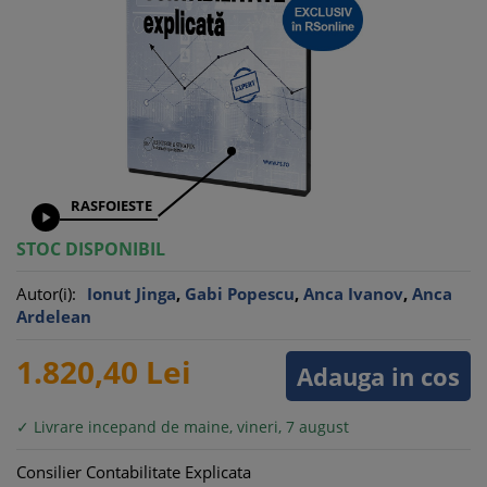
RASFOIESTE

STOC DISPONIBIL
Autor(i):
Ionut Jinga
,
Gabi Popescu
,
Anca Ivanov
,
Anca
Ardelean
1.820,
40
Lei
Adauga in cos
✓ Livrare incepand de maine, vineri, 7 august
Consilier Contabilitate Explicata