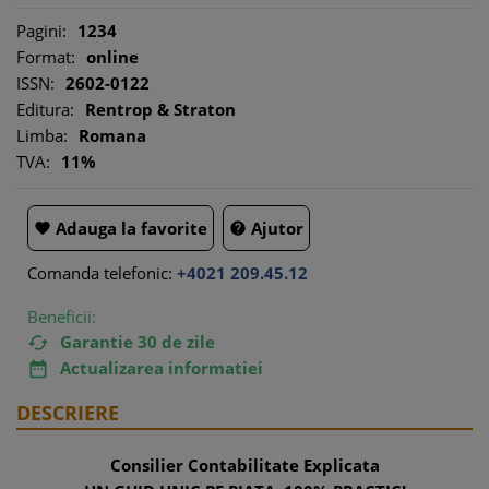
Pagini:
1234
Format:
online
ISSN:
2602-0122
Editura:
Rentrop & Straton
Limba:
Romana
TVA:
11%
Adauga la favorite
Ajutor


Comanda telefonic:
+4021 209.45.12
Beneficii:
Garantie 30 de zile

Actualizarea informatiei

DESCRIERE
Consilier Contabilitate Explicata