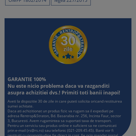
OMFP 1802/2014
legea 227/2015
GARANTIE 100%
Nu este nicio problema daca va razganditi
asupra achizitiei dvs.! Primiti toti banii inapoi!
Aveti la dispozitie 30 de zile in care puteti solicita oricand restituirea
sumei achitate.
Daca ati achizitionat un produs fizic va rugam sa il expediati pe
adresa Rentrop&Straton, Bd. Basarabia nr. 256, Incinta Faur, sector
3, Bucuresti. Avem rugamintea sa suportati taxa de transport.
Pentru un serviciu sau produs online e suficient sa ne comunicati
prin e-mail (
rs@rs.ro
) sau telefonic (021-209.45.45). Banii vor fi
restituiti cu promptitudine fie direct in cont, fie prin mandat postal.