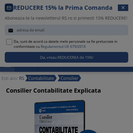
Comanda telefonica · 021 209 45 12
REDUCERE 15% la Prima Comanda
✕
Luni – Vineri, 08:30 – 17:00
Aboneaza-te la newsletterul RS.ro si primesti 15% REDUCERE!


Da, sunt de acord ca datele mele personale sa fie prelucrate in
0
conformitate cu
Regulamentul UE 679/2016

Promotii
Noutati
Reduceri
Esti aici:
RS
Contabilitate
Consilier
Consilier Contabilitate Explicata