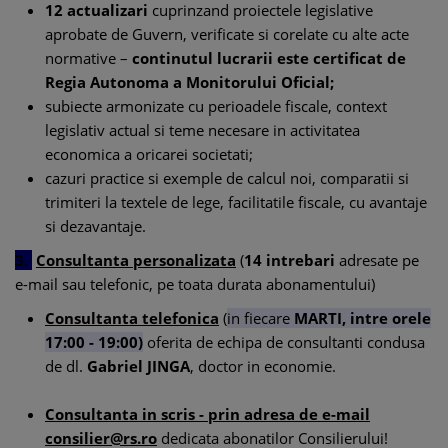
12 actualizari
cuprinzand proiectele legislative
aprobate de Guvern, verificate si corelate cu alte acte
normative –
continutul lucrarii este certificat de
Regia Autonoma a Monitorului Oficial;
subiecte armonizate cu perioadele fiscale, context
legislativ actual si teme necesare in activitatea
economica a oricarei societati;
cazuri practice si exemple de calcul noi, comparatii si
trimiteri la textele de lege, facilitatile fiscale, cu avantaje
si dezavantaje.
3.
Consultanta personalizata
(
14 intrebari
adresate pe
e-mail sau telefonic, pe toata durata abonamentului)
Consultanta telefonica
(
in fiecare
MARTI, intre orele
17:00 - 19:00)
oferita de echipa de consultanti condusa
de dl.
Gabriel JINGA
, doctor in economie.
Consultanta in scris -
prin adresa de e-mail
consilier@rs.ro
dedicata abonatilor Consilierului!