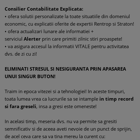
Consilier Contabilitate Explicata:
• ofera solutii personalizate la toate situatiile din domeniul
economic, cu explicatii oferite de expertii Rentrop si Straton!
• ofera actualizari lunare ale informatiei +
serviciul
Alerter
prin care primiti zilnic stiri proaspete!
• va asigura accesul la informatii VITALE pentru activitatea
dvs. de zi cu zi!
ELIMINATI STRESUL SI NESIGURANTA PRIN APASAREA
UNUI SINGUR BUTON!
Traim in epoca vitezei si a tehnologiei! In aceste timpuri,
toata lumea vrea ca lucrurile sa se intample
in timp record
si fara greseli
, insa a gresi este omeneste!
In acelasi timp, meseria dvs. nu va permite sa gresiti
semnificativ si de aceea aveti nevoie de un punct de sprijin,
de acel ceva care sa va tina mereu la curent cu: