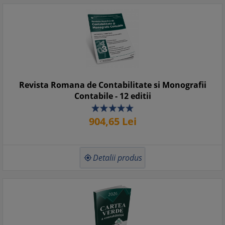
Revista Romana de Contabilitate si Monografii
Contabile - 12 editii
904,
65
Lei
Detalii produs
