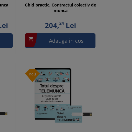
unca
Ghid practic. Contractul colectiv de
munca
ei
204,
24
Lei

s
Adauga in cos
nou