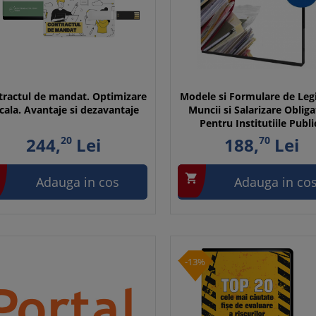
tractul de mandat. Optimizare
Modele si Formulare de Legi
scala. Avantaje si dezavantaje
Muncii si Salarizare Obliga
Pentru Institutiile Publi
244,
20
Lei
188,
70
Lei

Adauga in cos
Adauga in co
-13%