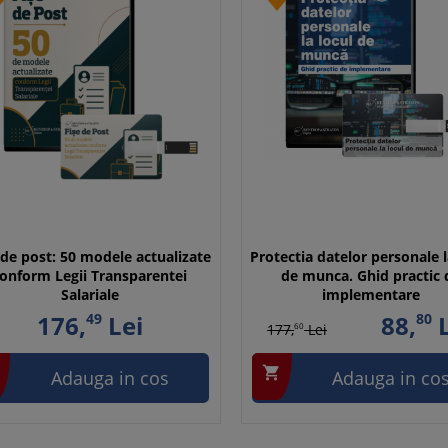
 de post: 50 modele actualizate
Protectia datelor personale l
onform Legii Transparentei
de munca. Ghid practic 
Salariale
implementare
176,
49
Lei
88,
80
L
177,
60
Lei

Adauga in cos
Adauga in co