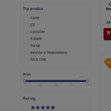
C
Tip produs
fo
Carte
24
CD
Consilier

E-book
Portal
Reviste si Newslettere
Stick USB
-4
Pret
0
2500
0
25
50
75
100
Rating