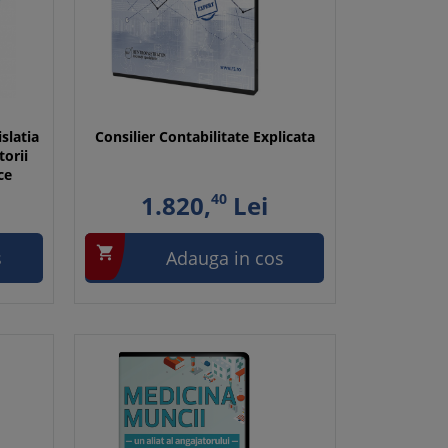
slatia
Consilier Contabilitate Explicata
torii
ce
1.820,
40
Lei

s
Adauga in cos