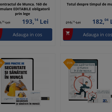
ontractul de Munca. 160 de
Totul despre timpul de m
rmulare EDITABILE obligatorii
prin lege
193,
14
Lei
182,
04
L
1,
98
Lei
215,
34
Lei

Adauga in cos
Adauga in co
0%
-35%