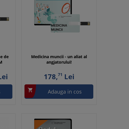
se de
Medicina muncii - un aliat al
SM
angjatorului!
ei
178,
71
Lei

s
Adauga in cos