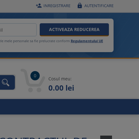


INREGISTRARE
AUTENTIFICARE
ACTIVEAZA REDUCEREA
ele mele personale sa fie prelucrate conform
Regulamentului UE
0
Cosul meu:
0.00 lei
unca