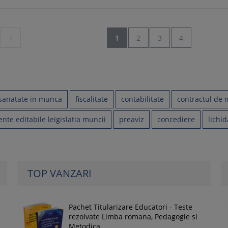

1
2
3
4
 sanatate in munca
fiscalitate
contabilitate
contractul de
te editabile leigislatia muncii
preaviz
concediere
lichi
down
TOP VANZARI
Pachet Titularizare Educatori - Teste
rezolvate Limba romana, Pedagogie si
Metodica