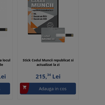
a locul
Stick Codul Muncii republicat si
de
actualizat la zi
ei
215,
34
Lei

s
Adauga in cos