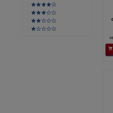
G
16
