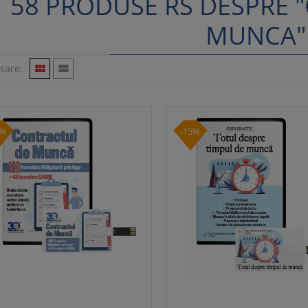
58 PRODUSE RS DESPRE 
MUNCA"
isare:


0%
-15%