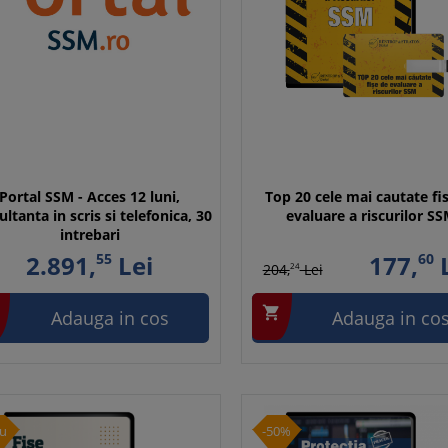
Portal SSM - Acces 12 luni,
Top 20 cele mai cautate fi
ltanta in scris si telefonica, 30
evaluare a riscurilor S
intrebari
2.891,
55
Lei
177,
60
L
204,
24
Lei

Adauga in cos
Adauga in co
u
-50%