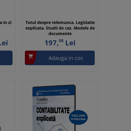
 in zi
Totul despre telemunca. Legislatie
explicata. Studii de caz. Modele de
documente
ei
197,
58
Lei

s
Adauga in cos