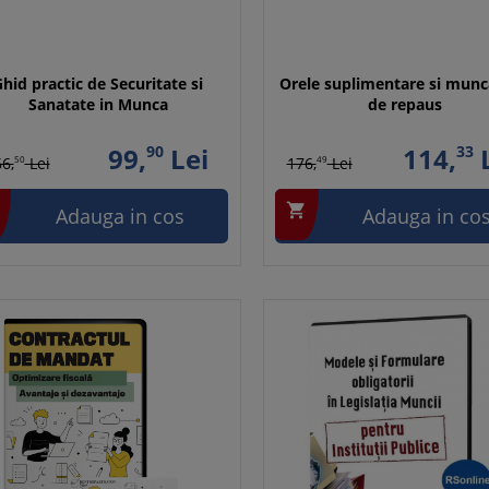
hid practic de Securitate si
Orele suplimentare si munca
Sanatate in Munca
de repaus
99,
90
Lei
114,
33
L
6,
50
Lei
176,
49
Lei

Adauga in cos
Adauga in co