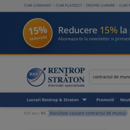
CUM COMAND?
CUM PLATESC?
DESPRE LIVRARE
CUM 
15%
15%
Reducere
la
REDUCERE
Aboneaza-te la newsletter si primest
Lucrari Rentrop & Straton
Promotii
Nout
Esti aici:
RS
Rezultate cautare contractul de munca