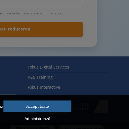
rsonale sa fie prelucrate in conformitate cu
Fokus Digital Services
R&S Training
Fokus Interactive
na
Accept toate
Administrează