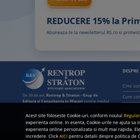
REDUCERE 15% la Pr
Aboneaza-te la newsletterul RS.ro si prime
DESPRE
Cine su
De 30 de ani,
Rentrop & Straton - Grup de
Cum co
Editura si Consultanta in Afaceri
sustine mediul
de afaceri din Romania, fiind liderul pietei de
Cum pla
informatii specializate.
Acest site foloseste Cookie-uri, conform noului
Regulam
Cum ret
experienta online. In esenta, Cookie-urile ne ajuta sa i
experienta online personalizata si mult mai rapida. Ele 
incredere. Click
AICI
pentru detalii despre politica de C