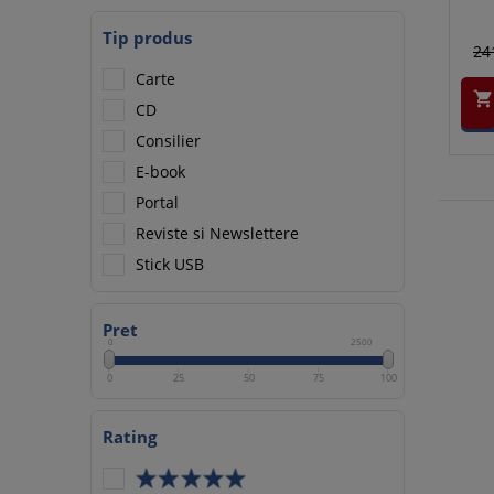
Tip produs
24
Carte

CD
Consilier
E-book
Portal
Reviste si Newslettere
Stick USB
Pret
0
2500
0
25
50
75
100
Rating