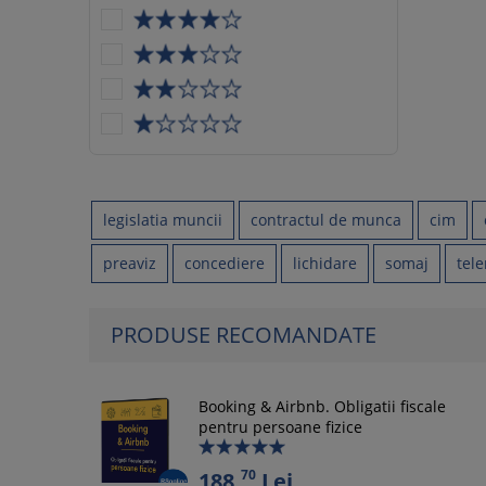
legislatia muncii
contractul de munca
cim
preaviz
concediere
lichidare
somaj
tel
PRODUSE RECOMANDATE
Booking & Airbnb. Obligatii fiscale
pentru persoane fizice
70
188,
Lei