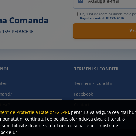

Da, sunt de acord ca datele mele pe
ima Comanda
Regulamentul UE 679/2016
sti 15% REDUCERE!
 NOI
TERMENI SI CONDITII
ntem
Termeni si conditii
mand?
Facebook
tesc?
Contact
ent de Protectie a Datelor (GDPR)
, pentru a va asigura cea mai bu
urnez
Politica de confidentialitate
mbunatatim continutul de pe site, oferindu-va dvs., cititorul, o
sunt folosite doar de site-ul nostru si partenerii nostri de
ookie-uri.