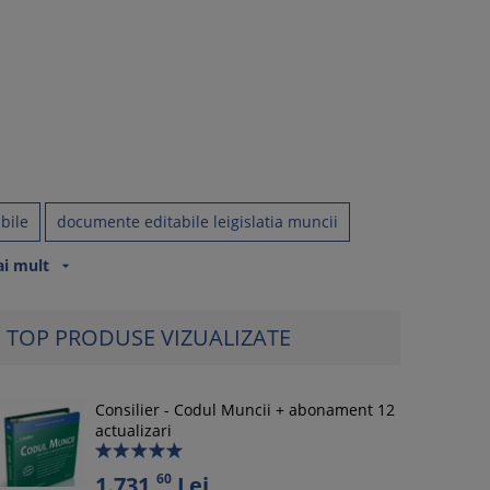
bile
documente editabile leigislatia muncii
ai mult
arrow_drop_down
TOP PRODUSE VIZUALIZATE
Consilier - Codul Muncii + abonament 12
actualizari
60
1.731,
Lei