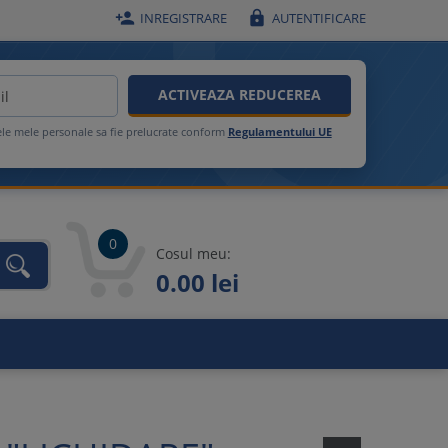


INREGISTRARE
AUTENTIFICARE
ACTIVEAZA REDUCEREA
ele mele personale sa fie prelucrate conform
Regulamentului UE
0
Cosul meu:
0.00 lei
unca