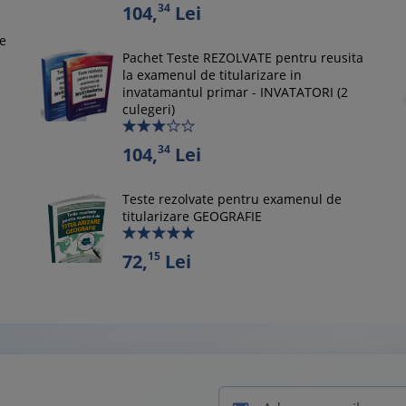
34
104,
Lei
le
Pachet Teste REZOLVATE pentru reusita
la examenul de titularizare in
invatamantul primar - INVATATORI (2
culegeri)
34
104,
Lei
Teste rezolvate pentru examenul de
titularizare GEOGRAFIE
15
72,
Lei