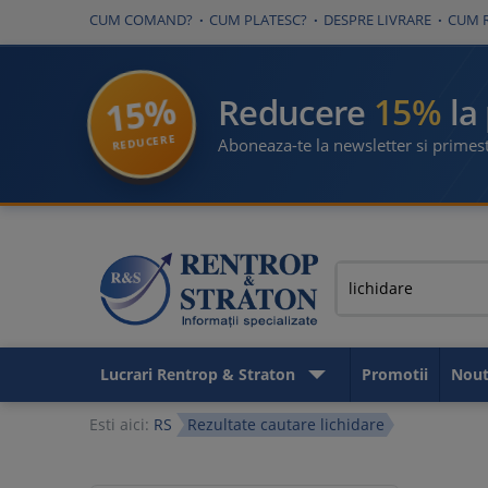
CUM COMAND?
CUM PLATESC?
DESPRE LIVRARE
CUM 
15%
15%
Reducere
la
REDUCERE
Aboneaza-te la newsletter si primest
Lucrari Rentrop & Straton
Promotii
Nout
Esti aici:
RS
Rezultate cautare lichidare