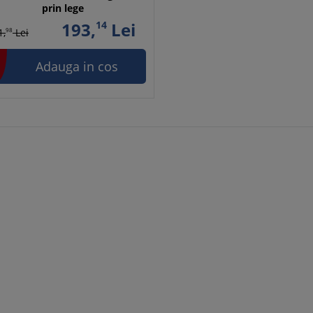
prin lege
193,
14
Lei
1,
98
Lei
Adauga in cos