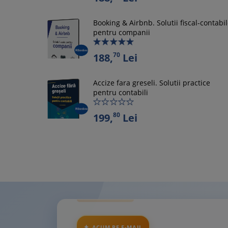
Booking & Airbnb. Solutii fiscal-contabi
pentru companii
70
188,
Lei
Accize fara greseli. Solutii practice
pentru contabili
80
199,
Lei
ACUM PE E-MAIL