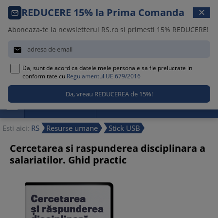
Comanda telefonica · 021 209 45 12
REDUCERE 15% la Prima Comanda
✕
Luni – Vineri, 08:30 – 17:00
Aboneaza-te la newsletterul RS.ro si primesti 15% REDUCERE!


Da, sunt de acord ca datele mele personale sa fie prelucrate in
0
conformitate cu
Regulamentul UE 679/2016

Promotii
Noutati
Reduceri
Esti aici:
RS
Resurse umane
Stick USB
Cercetarea si raspunderea disciplinara a
salariatilor. Ghid practic