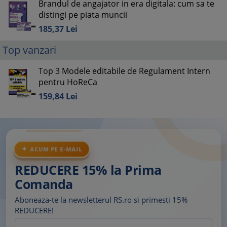
Brandul de angajator in era digitala: cum sa te
distingi pe piata muncii
185,
37
Lei
Top vanzari
Top 3 Modele editabile de Regulament Intern
pentru HoReCa
159,
84
Lei
ACUM PE E-MAIL
REDUCERE 15% la Prima
Comanda
Aboneaza-te la newsletterul RS.ro si primesti 15%
REDUCERE!