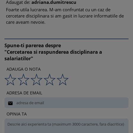
Adaugat de:
adriana.dumitrescu
10. Radierea sanctiunii
Foarte utila lucrarea. M-am confruntat cu un caz de
11. Contestarea sanctiunii
cercetare disciplinara si am gasit in lucrare informatiile de
12. Cercetarea disciplinara a avertizorilor in interes public
care aveam nevoie.
Sanctiunile disciplinare
1. Sanctiunile disciplinare prevazute de Codul muncii
2. Alege sanctiunea potrivita
Spune-ti parerea despre
3. Consecinte salariat in urma aplicarii sanctiunii
"Cercetarea si raspunderea disciplinara a
4. Alte sanctiuni disciplinare neprevazute in Codul muncii
salariatilor"
Procedura concedierii disciplinare ca sanctiune
ADAUGA O NOTA
1. Intocmirea referatului constatator (procesul-verbal de
constatare)
2. Convocarea salariatului
3. Ascultarea salariatului
ADRESA DE EMAIL
4. Emiterea deciziei de concediere

5. Comunicarea deciziei de concediere
OPINIA TA
Modele de documente EDITABILE
1. Avertisment scris
2. Convocarea salariatului pentru cercetarea disciplinara