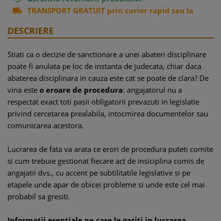
TRANSPORT GRATUIT prin curier rapid sau la

easybox
DESCRIERE
Stiati ca o decizie de sanctionare a unei abateri disciplinare
poate fi anulata pe loc de instanta de judecata, chiar daca
abaterea disciplinara in cauza este cat se poate de clara? De
vina este
o eroare de procedura
: angajatorul nu a
respectat exact toti pasii obligatorii prevazuti in legislatie
privind cercetarea prealabila, intocmirea documentelor sau
comunicarea acestora.
Lucrarea de fata va arata ce erori de procedura puteti comite
si cum trebuie gestionat fiecare act de insiciplina comis de
angajatii dvs., cu accent pe subtilitatile legislative si pe
etapele unde apar de obicei probleme si unde este cel mai
probabil sa gresiti.
Informatii esentiale pe care le gasiti in lucrarea