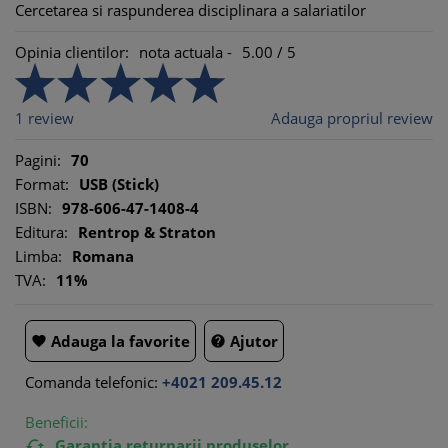
Cercetarea si raspunderea disciplinara a salariatilor
Opinia clientilor:
nota actuala -
5.00
/
5
1
review
Adauga propriul review
Pagini:
70
Format:
USB (Stick)
ISBN:
978-606-47-1408-4
Editura:
Rentrop & Straton
Limba:
Romana
TVA:
11%
Adauga la favorite
Ajutor


Comanda telefonic:
+4021 209.45.12
Beneficii:
Garantia returnarii produselor
