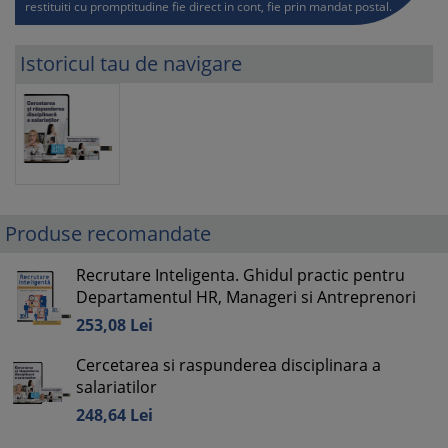
restituiti cu promptitudine fie direct in cont, fie prin mandat postal.
Istoricul tau de navigare
Produse recomandate
Recrutare Inteligenta. Ghidul practic pentru
Departamentul HR, Manageri si Antreprenori
253,
08
Lei
Cercetarea si raspunderea disciplinara a
salariatilor
248,
64
Lei