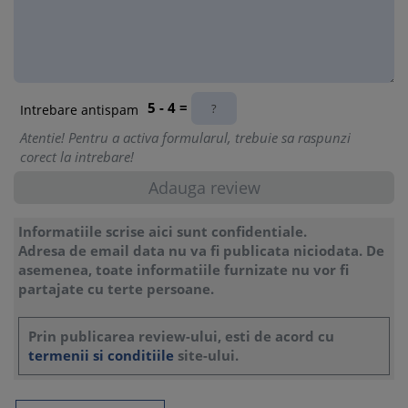
3. Decizie de concediere pentru inaptitudine fizica
4. Decizie de concediere pentru necorespundere
profesionala
5. Decizie de desfacere disciplinara a contractului individual
de munca
6. Decizie de numire comisie in vederea efectuarii cercetarii
5 - 4 =
Intrebare antispam
disciplinare
Atentie! Pentru a activa formularul, trebuie sa raspunzi
7. Decizie de radiere santiune
corect la intrebare!
8. Decizie de retrogradare
9. Decizie de sanctionare cu avertisment scris
10. Proces-verbal privind cercetarea disciplinara pentru
absente nemotivate
Informatiile scrise aici sunt confidentiale.
11. Referat pentru absente nemotivate si intarzieri la serviciu
Adresa de email data nu va fi publicata niciodata. De
12. Referat pentru intarzieri la seriviciu si comportament
asemenea, toate informatiile furnizate nu vor fi
necuviincios
partajate cu terte persoane.
13. Referat privind savarsirea unei abateri disciplinare
Prin publicarea review-ului, esti de acord cu
termenii si conditiile
site-ului.