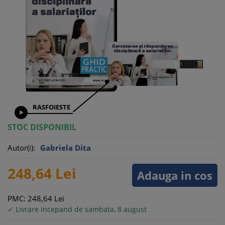
RASFOIESTE

STOC DISPONIBIL
Autor(i):
Gabriela Dita
248,
64
Lei
Adauga in cos
PMC: 248,
64
Lei
✓ Livrare incepand de sambata, 8 august