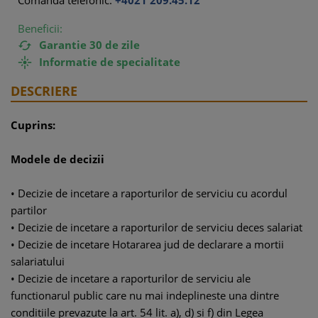
Comanda telefonic:
+4021 209.45.12
Beneficii:
Garantie 30 de zile

Informatie de specialitate

DESCRIERE
Cuprins:
Modele de decizii
• Decizie de incetare a raporturilor de serviciu cu acordul
partilor
• Decizie de incetare a raporturilor de serviciu deces salariat
• Decizie de incetare Hotararea jud de declarare a mortii
salariatului
• Decizie de incetare a raporturilor de serviciu ale
functionarul public care nu mai indeplineste una dintre
conditiile prevazute la art. 54 lit. a), d) si f) din Legea