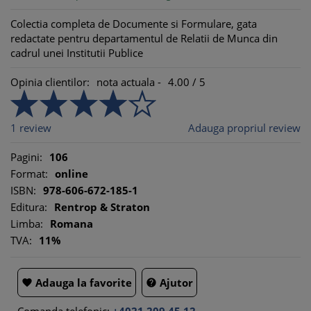
Colectia completa de Documente si Formulare, gata
redactate pentru departamentul de Relatii de Munca din
cadrul unei Institutii Publice
Opinia clientilor:
nota actuala -
4.00
/
5
1
review
Adauga propriul review
Pagini:
106
Format:
online
ISBN:
978-606-672-185-1
Editura:
Rentrop & Straton
Limba:
Romana
TVA:
11%
Adauga la favorite
Ajutor

