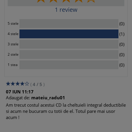
1
review
0
(0)
5 stele
1
(1)
4 stele
0
(0)
3 stele
0
(0)
2 stele
0
(0)
1 stea
(
4
/
5
)
07
IUN
11:17
Adaugat de:
mateiu_radu01
Am trecut costul acestui CD la cheltuieli integral deductibile
si acum ne bucuram cu totii de el. Totul pare mai usor
acum !