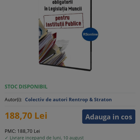
STOC DISPONIBIL
Autor(i):
Colectiv de autori Rentrop & Straton
188,
70
Lei
Adauga in cos
PMC: 188,
70
Lei
✓ Livrare incepand de luni, 10 august