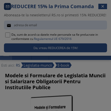
Comanda telefonica · 021 209 45 12
REDUCERE 15% la Prima Comanda
✕
Luni – Vineri, 08:30 – 17:00
Aboneaza-te la newsletterul RS.ro si primesti 15% REDUCERE!


Da, sunt de acord ca datele mele personale sa fie prelucrate in
0
conformitate cu
Regulamentul UE 679/2016

Promotii
Noutati
Reduceri
Esti aici:
RS
Legislatia muncii
E-book
Modele si Formulare de Legislatia Muncii
si Salarizare Obligatorii Pentru
Institutiile Publice