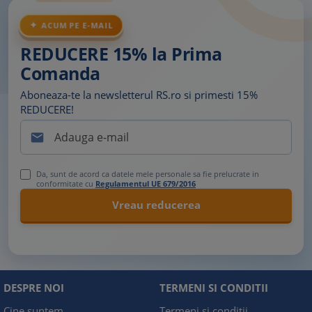
ACUM PE E-MAIL
REDUCERE 15% la Prima
Comanda
Aboneaza-te la newsletterul RS.ro si primesti 15%
REDUCERE!

Da, sunt de acord ca datele mele personale sa fie prelucrate in
conformitate cu
Regulamentul UE 679/2016
DESPRE NOI
TERMENI SI CONDITII
Cine suntem
Termeni si conditii