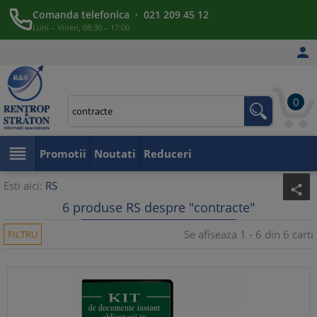
Comanda telefonica · 021 209 45 12
Luni – Vineri, 08:30 – 17:00

0

Promotii
Noutati
Reduceri
Esti aici:
RS
share
6 produse RS despre "contracte"
Se afiseaza 1 - 6 din 6 carti
FILTRU