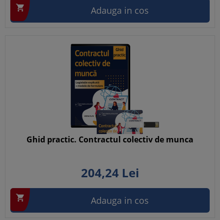

Adauga in cos
Ghid practic. Contractul colectiv de munca
204,
24
Lei

Adauga in cos