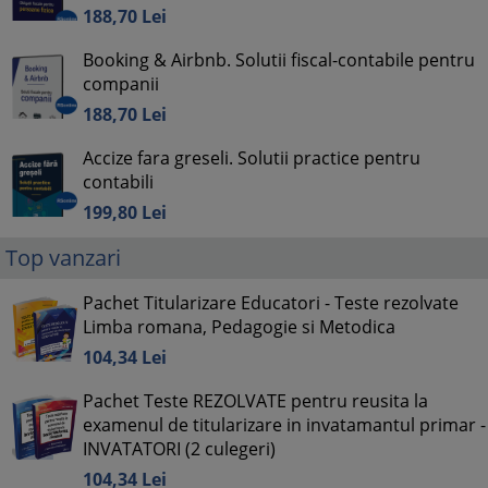
188,
70
Lei
Booking & Airbnb. Solutii fiscal-contabile pentru
companii
188,
70
Lei
Accize fara greseli. Solutii practice pentru
contabili
199,
80
Lei
Top vanzari
Pachet Titularizare Educatori - Teste rezolvate
Limba romana, Pedagogie si Metodica
104,
34
Lei
Pachet Teste REZOLVATE pentru reusita la
examenul de titularizare in invatamantul primar -
INVATATORI (2 culegeri)
104,
34
Lei