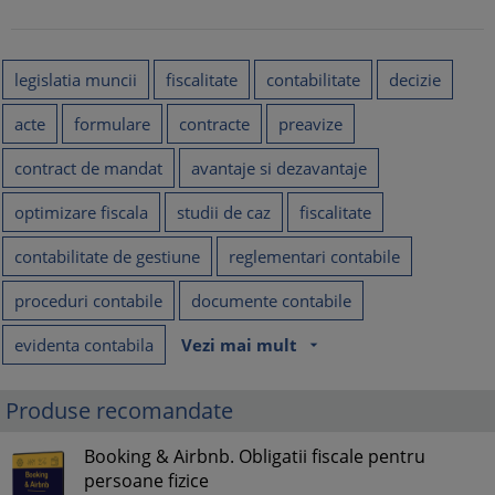
legislatia muncii
fiscalitate
contabilitate
decizie
acte
formulare
contracte
preavize
contract de mandat
avantaje si dezavantaje
optimizare fiscala
studii de caz
fiscalitate
contabilitate de gestiune
reglementari contabile
proceduri contabile
documente contabile
evidenta contabila
Vezi mai mult
arrow_drop_down
Produse recomandate
Booking & Airbnb. Obligatii fiscale pentru
persoane fizice