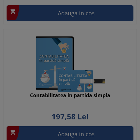

Adauga in cos
Contabilitatea in partida simpla
197,
58
Lei

Adauga in cos