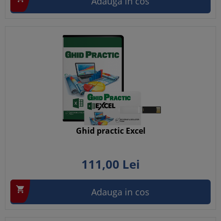
Adauga in cos
Ghid practic Excel
111,
00
Lei

Adauga in cos