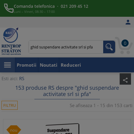
Comanda telefonica · 021 209 45 12
Luni – Vineri, 08:30 – 17:00

0

Promotii
Noutati
Reduceri
Esti aici:
RS
share
153 produse RS despre "ghid suspendare
activitate srl si pfa"
Se afiseaza 1 - 15 din 153 carti
FILTRU
nou