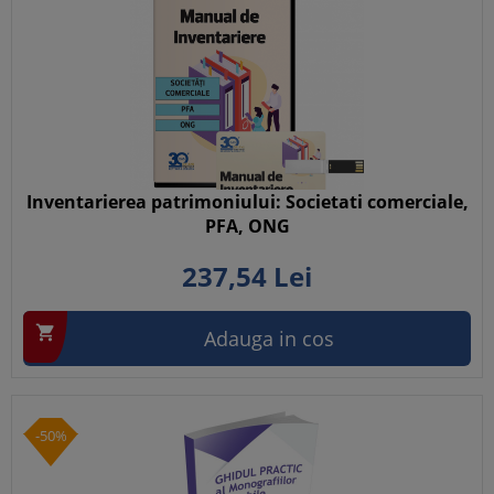
Inventarierea patrimoniului: Societati comerciale,
PFA, ONG
237,
54
Lei

Adauga in cos
-50%