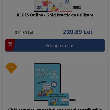
REGES Online - Ghid Practic de utilizare
220,
89
Lei
316,
35
Lei

Adauga in cos
nou