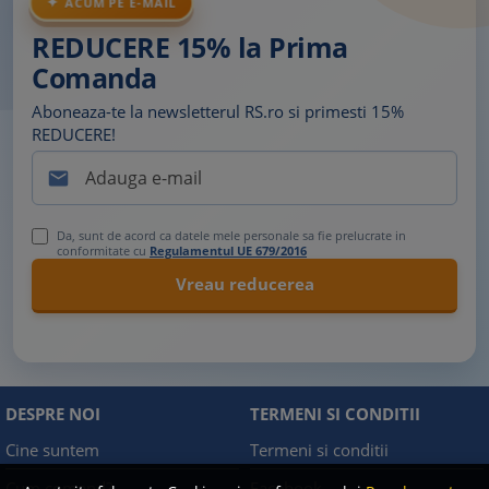
ACUM PE E-MAIL
REDUCERE 15% la Prima
Comanda
Aboneaza-te la newsletterul RS.ro si primesti 15%
REDUCERE!

Da, sunt de acord ca datele mele personale sa fie prelucrate in
conformitate cu
Regulamentul UE 679/2016
DESPRE NOI
TERMENI SI CONDITII
Cine suntem
Termeni si conditii
Cum comand?
Facebook