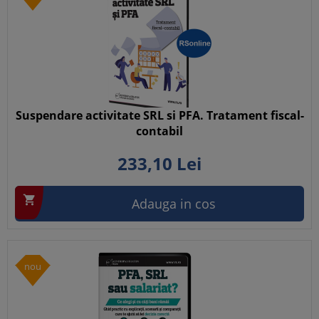
Suspendare activitate SRL si PFA. Tratament fiscal-
contabil
233,
10
Lei

Adauga in cos
nou