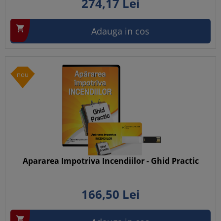
274,
17
Lei

Adauga in cos
nou
Apararea Impotriva Incendiilor - Ghid Practic
166,
50
Lei
