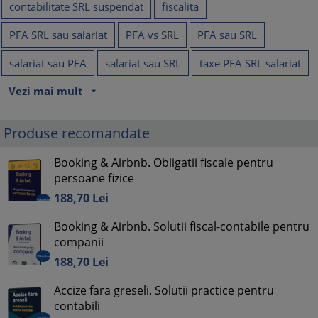
contabilitate SRL suspendat
fiscalita
PFA SRL sau salariat
PFA vs SRL
PFA sau SRL
salariat sau PFA
salariat sau SRL
taxe PFA SRL salariat
Vezi mai mult
arrow_drop_down
Produse recomandate
Booking & Airbnb. Obligatii fiscale pentru
persoane fizice
188,
70
Lei
Booking & Airbnb. Solutii fiscal-contabile pentru
companii
188,
70
Lei
Accize fara greseli. Solutii practice pentru
contabili