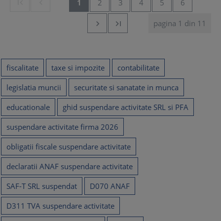


1
2
3
4
5
6
pagina 1 din 11


fiscalitate
taxe si impozite
contabilitate
legislatia muncii
securitate si sanatate in munca
educationale
ghid suspendare activitate SRL si PFA
suspendare activitate firma 2026
obligatii fiscale suspendare activitate
declaratii ANAF suspendare activitate
SAF-T SRL suspendat
D070 ANAF
D311 TVA suspendare activitate