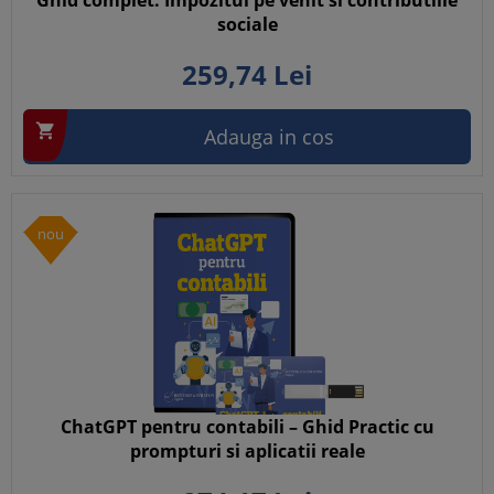
Ghid complet. Impozitul pe venit si contributiile
sociale
259,
74
Lei

Adauga in cos
nou
ChatGPT pentru contabili – Ghid Practic cu
prompturi si aplicatii reale