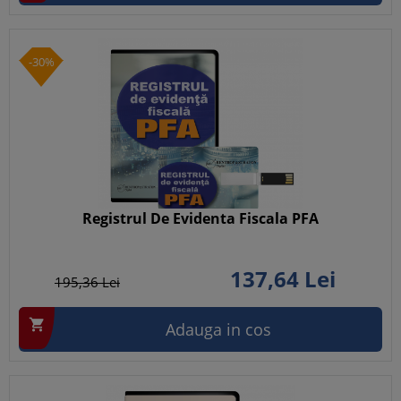
-30%
Registrul De Evidenta Fiscala PFA
137,
64
Lei
195,
36
Lei

Adauga in cos