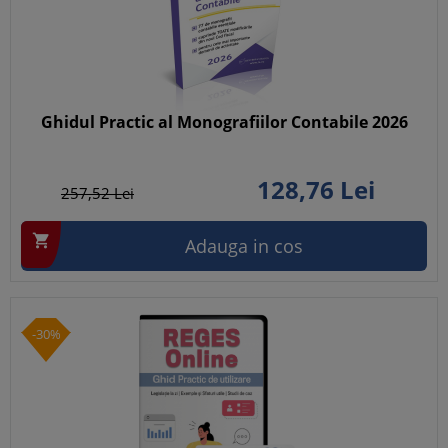
Ghidul Practic al Monografiilor Contabile 2026
128,
76
Lei
257,
52
Lei

Adauga in cos
-30%