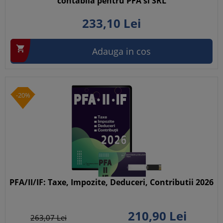
contabila pentru PFA si SRL
233,
10
Lei

Adauga in cos
-20%
PFA/II/IF: Taxe, Impozite, Deduceri, Contributii 2026
210,
90
Lei
263,
07
Lei