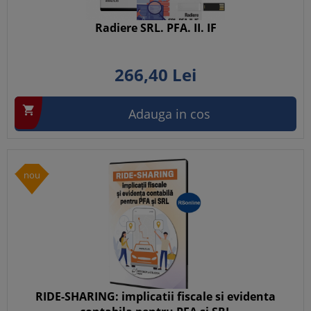
Radiere SRL. PFA. II. IF
266,
40
Lei

Adauga in cos
nou
RIDE-SHARING: implicatii fiscale si evidenta