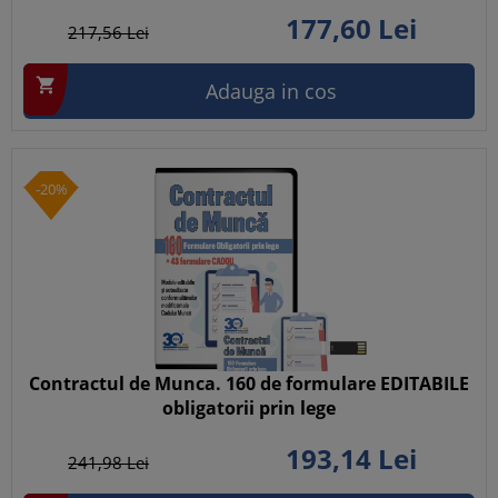
177,
60
Lei
217,
56
Lei

Adauga in cos
-20%
Contractul de Munca. 160 de formulare EDITABILE
obligatorii prin lege
193,
14
Lei
241,
98
Lei