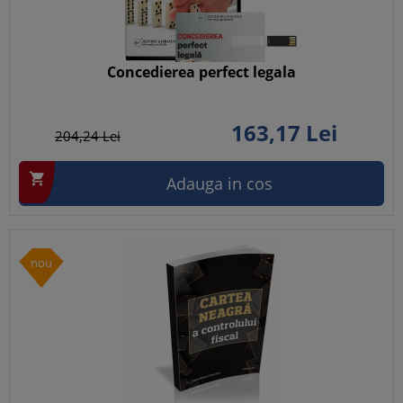
Concedierea perfect legala
163,
17
Lei
204,
24
Lei

Adauga in cos
nou