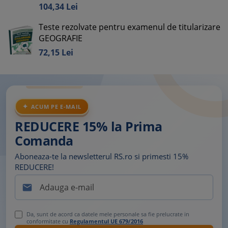
104,
34
Lei
Teste rezolvate pentru examenul de titularizare
GEOGRAFIE
72,
15
Lei
ACUM PE E-MAIL
REDUCERE 15% la Prima
Comanda
Aboneaza-te la newsletterul RS.ro si primesti 15%
REDUCERE!

Da, sunt de acord ca datele mele personale sa fie prelucrate in
conformitate cu
Regulamentul UE 679/2016