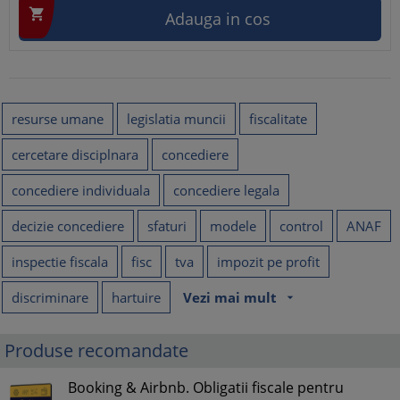

Adauga in cos
resurse umane
legislatia muncii
fiscalitate
cercetare disciplnara
concediere
concediere individuala
concediere legala
decizie concediere
sfaturi
modele
control
ANAF
inspectie fiscala
fisc
tva
impozit pe profit
discriminare
hartuire
Vezi mai mult
arrow_drop_down
Produse recomandate
Booking & Airbnb. Obligatii fiscale pentru