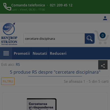
Comanda telefonica · 021 209 45 12
Luni – Vineri, 08:30 – 17:00

0

Promotii
Noutati
Reduceri
Esti aici:
RS
share
5 produse RS despre "cercetare disciplnara"
Se afiseaza 1 - 5 din 5 carti
FILTRU