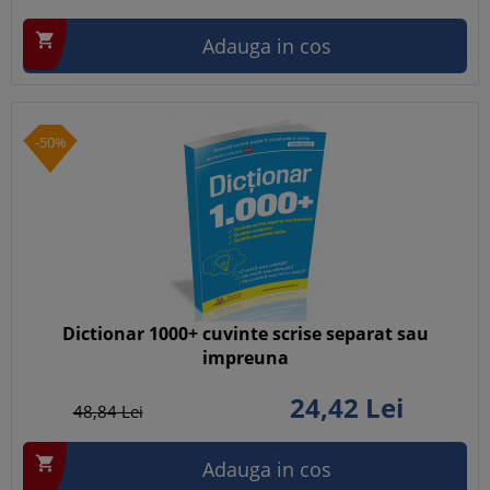

Adauga in cos
-50%
Dictionar 1000+ cuvinte scrise separat sau
impreuna
24,
42
Lei
48,
84
Lei

Adauga in cos