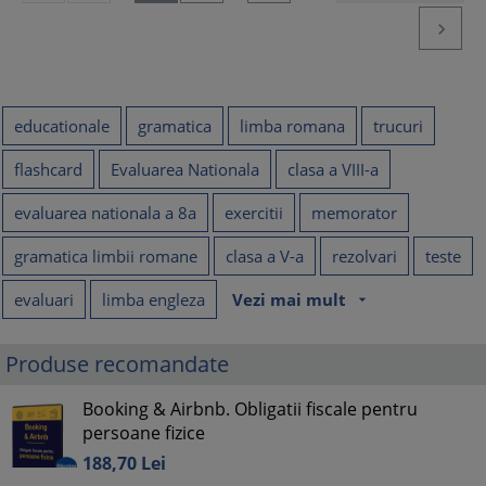

educationale
gramatica
limba romana
trucuri
flashcard
Evaluarea Nationala
clasa a VIII-a
evaluarea nationala a 8a
exercitii
memorator
gramatica limbii romane
clasa a V-a
rezolvari
teste
evaluari
limba engleza
Vezi mai mult
arrow_drop_down
Produse recomandate
Booking & Airbnb. Obligatii fiscale pentru
persoane fizice
188,
70
Lei