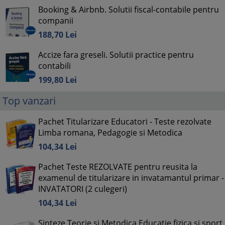
Booking & Airbnb. Solutii fiscal-contabile pentru
companii
188,
70
Lei
Accize fara greseli. Solutii practice pentru
contabili
199,
80
Lei
Top vanzari
Pachet Titularizare Educatori - Teste rezolvate
Limba romana, Pedagogie si Metodica
104,
34
Lei
Pachet Teste REZOLVATE pentru reusita la
examenul de titularizare in invatamantul primar -
INVATATORI (2 culegeri)
104,
34
Lei
Sinteze Teorie si Metodica Educatie fizica si sport