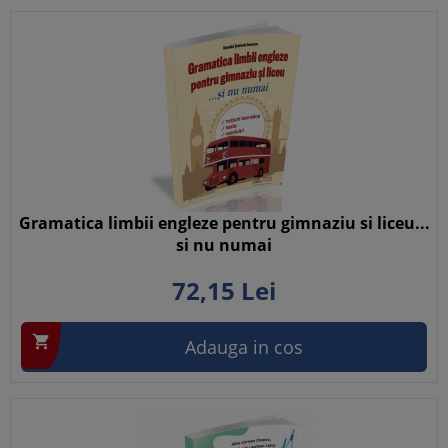
Gramatica limbii engleze pentru gimnaziu si liceu...
si nu numai
72,
15
Lei

Adauga in cos