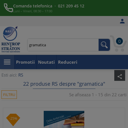
Comanda telefonica · 021 209 45 12
Luni – Vineri, 08:30 – 17:00

0

Promotii
Noutati
Reduceri
Esti aici:
RS
share
22 produse RS despre "gramatica"
Se afiseaza 1 - 15 din 22 carti
FILTRU
-25%