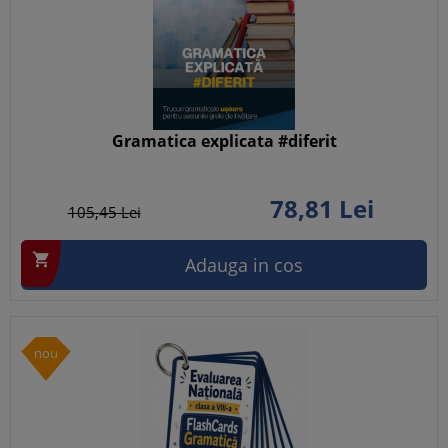
Gramatica explicata #diferit
78,
81
Lei
105,
45
Lei

Adauga in cos
nou