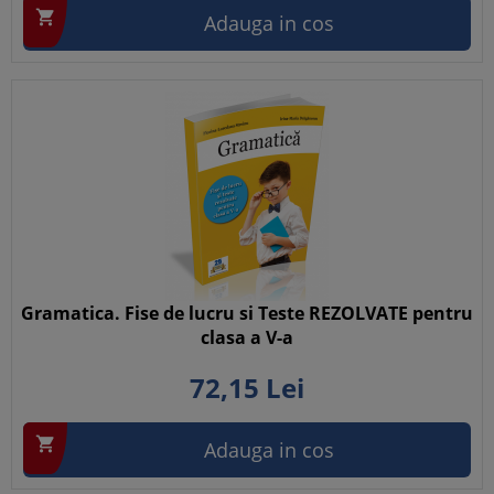

Adauga in cos
Gramatica. Fise de lucru si Teste REZOLVATE pentru
clasa a V-a
72,
15
Lei

Adauga in cos