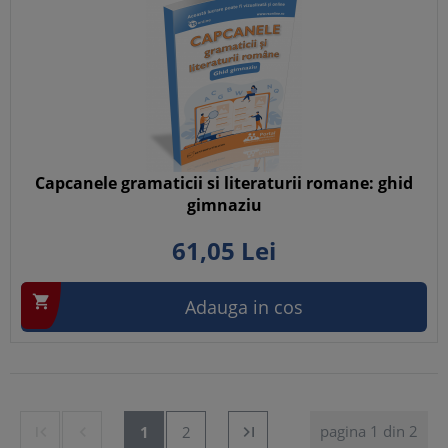
Capcanele gramaticii si literaturii romane: ghid
gimnaziu
61,
05
Lei

Adauga in cos
pagina 1 din 2


1
2
