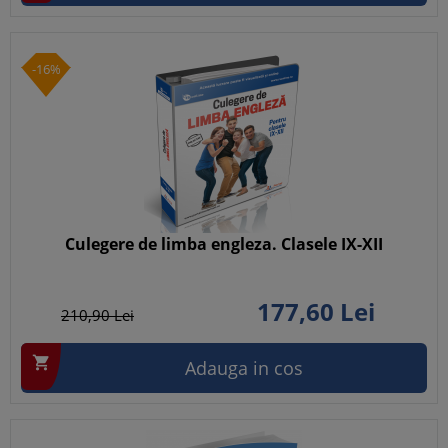
-16%
Culegere de limba engleza. Clasele IX-XII
177,
60
Lei
210,
90
Lei

Adauga in cos