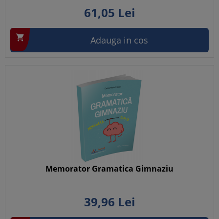
61,
05
Lei

Adauga in cos
Memorator Gramatica Gimnaziu
39,
96
Lei