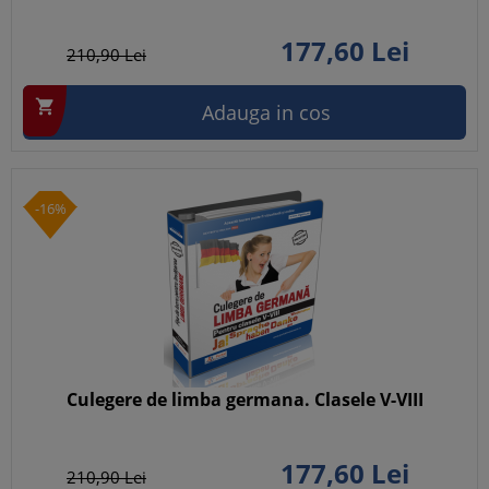
177,
60
Lei
210,
90
Lei

Adauga in cos
-16%
Culegere de limba germana. Clasele V-VIII
177,
60
Lei
210,
90
Lei