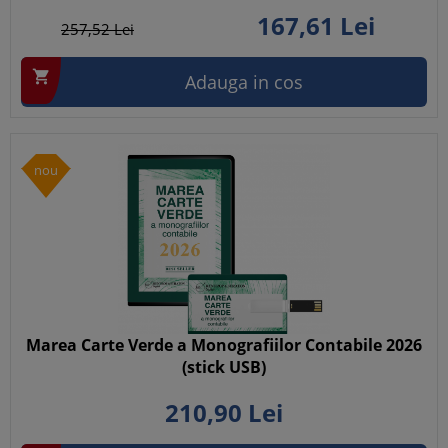
167,
61
Lei
257,
52
Lei

Adauga in cos
nou
Marea Carte Verde a Monografiilor Contabile 2026
(stick USB)
210,
90
Lei