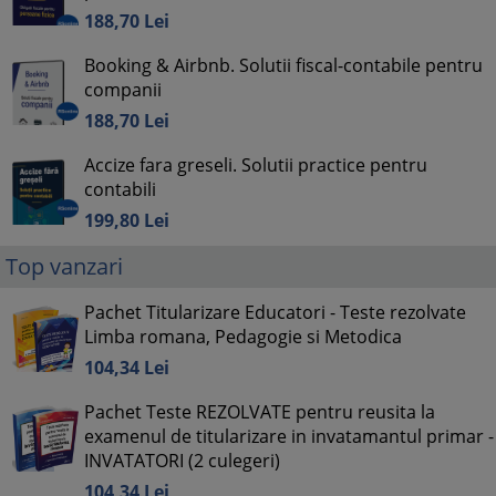
188,
70
Lei
Booking & Airbnb. Solutii fiscal-contabile pentru
companii
188,
70
Lei
Accize fara greseli. Solutii practice pentru
contabili
199,
80
Lei
Top vanzari
Pachet Titularizare Educatori - Teste rezolvate
Limba romana, Pedagogie si Metodica
104,
34
Lei
Pachet Teste REZOLVATE pentru reusita la
examenul de titularizare in invatamantul primar -
INVATATORI (2 culegeri)
104,
34
Lei