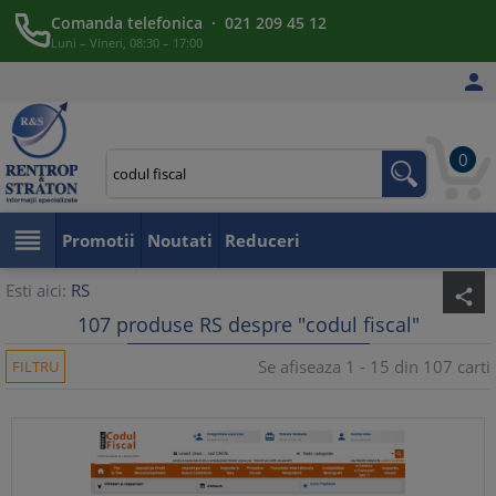
Comanda telefonica · 021 209 45 12
Luni – Vineri, 08:30 – 17:00

0

Promotii
Noutati
Reduceri
Esti aici:
RS
share
107 produse RS despre "codul fiscal"
Se afiseaza 1 - 15 din 107 carti
FILTRU