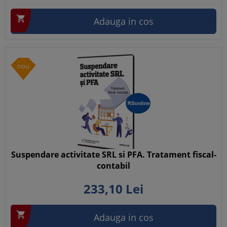

Adauga in cos
nou
Suspendare activitate SRL si PFA. Tratament fiscal-
contabil
233,
10
Lei

Adauga in cos