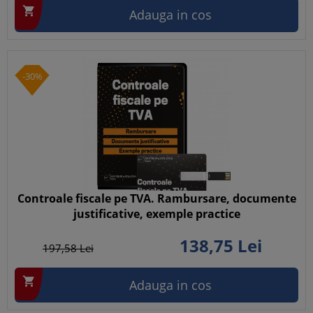

Adauga in cos
-30%
Controale fiscale pe TVA. Rambursare, documente
justificative, exemple practice
138,
75
Lei
197,
58
Lei

Adauga in cos