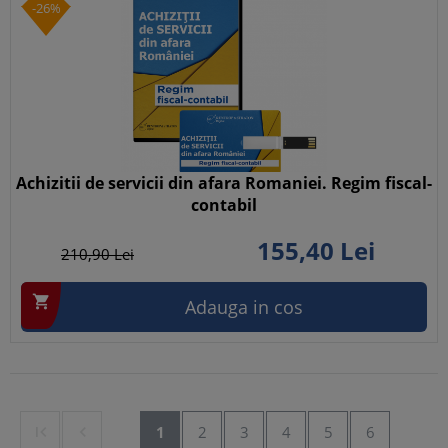
-26%
Achizitii de servicii din afara Romaniei. Regim fiscal-
contabil
155,
40
Lei
210,
90
Lei

Adauga in cos


1
2
3
4
5
6