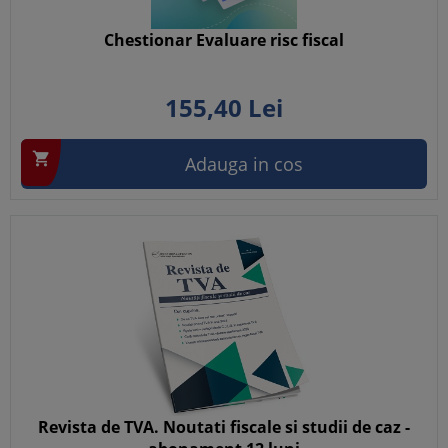
Chestionar Evaluare risc fiscal
155,
40
Lei

Adauga in cos
Revista de TVA. Noutati fiscale si studii de caz -