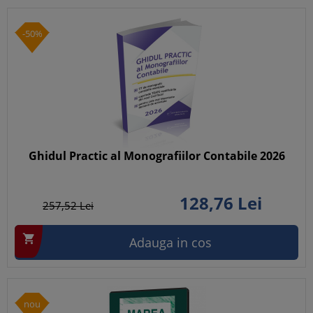
-50%
Ghidul Practic al Monografiilor Contabile 2026
128,
76
Lei
257,
52
Lei

Adauga in cos
nou