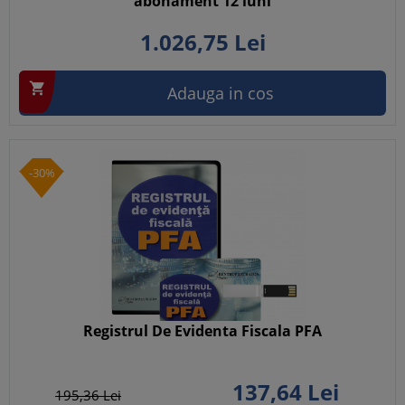
abonament 12 luni
1.026,
75
Lei

Adauga in cos
-30%
Registrul De Evidenta Fiscala PFA
137,
64
Lei
195,
36
Lei