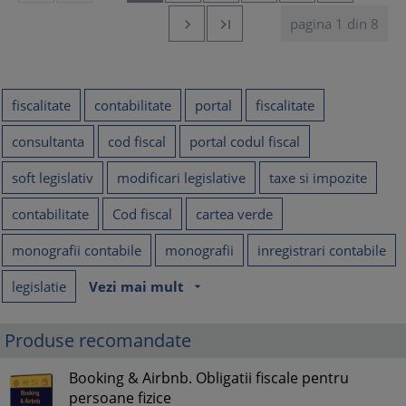
pagina 1 din 8


fiscalitate
contabilitate
portal
fiscalitate
consultanta
cod fiscal
portal codul fiscal
soft legislativ
modificari legislative
taxe si impozite
contabilitate
Cod fiscal
cartea verde
monografii contabile
monografii
inregistrari contabile
legislatie
Vezi mai mult
arrow_drop_down
Produse recomandate
Booking & Airbnb. Obligatii fiscale pentru
persoane fizice