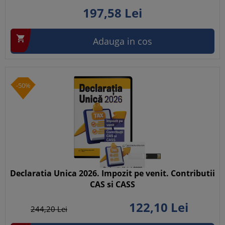
197,
58
Lei

Adauga in cos
-50%
Declaratia Unica 2026. Impozit pe venit. Contributii
CAS si CASS
122,
10
Lei
244,
20
Lei