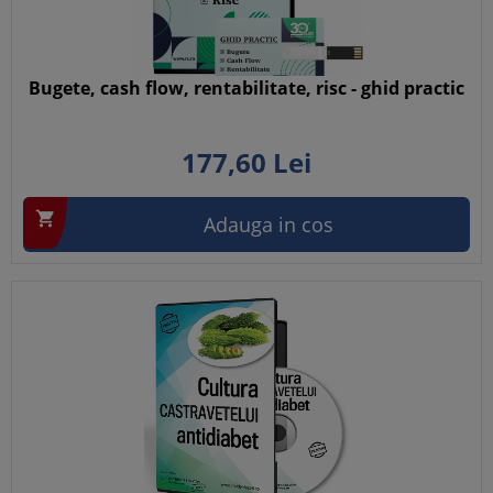
Bugete, cash flow, rentabilitate, risc - ghid practic
177,
60
Lei

Adauga in cos