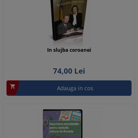
In slujba coroanei
74,
00
Lei

Adauga in cos