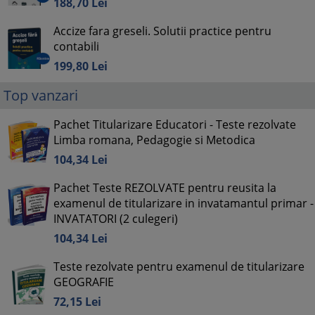
188,
70
Lei
Accize fara greseli. Solutii practice pentru
contabili
199,
80
Lei
Top vanzari
Pachet Titularizare Educatori - Teste rezolvate
Limba romana, Pedagogie si Metodica
104,
34
Lei
Pachet Teste REZOLVATE pentru reusita la
examenul de titularizare in invatamantul primar -
INVATATORI (2 culegeri)
104,
34
Lei
Teste rezolvate pentru examenul de titularizare
GEOGRAFIE
72,
15
Lei