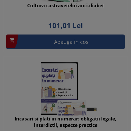
Cultura castravetelui anti-diabet
101,
01
Lei

Adauga in cos
Incasari si plati in numerar: obligatii legale,
interdictii, aspecte practice