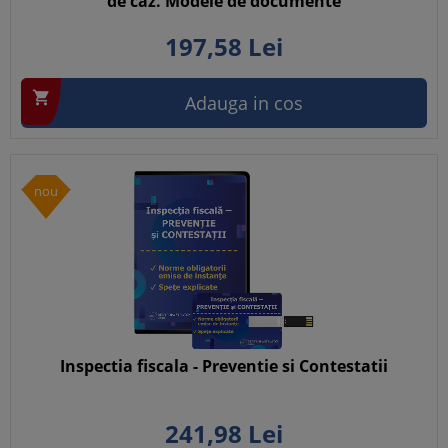
de caz. Modele de documente
197,
58
Lei

Adauga in cos
nou
Inspectia fiscala - Preventie si Contestatii
241,
98
Lei