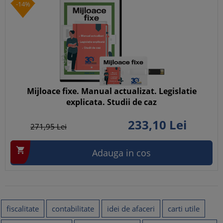
-14%
Mijloace fixe. Manual actualizat. Legislatie
explicata. Studii de caz
233,
10
Lei
271,
95
Lei

Adauga in cos
fiscalitate
contabilitate
idei de afaceri
carti utile