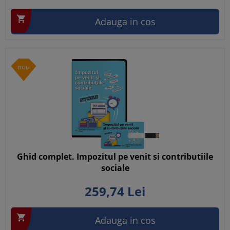

Adauga in cos
nou
Ghid complet. Impozitul pe venit si contributiile
sociale
259,
74
Lei

Adauga in cos