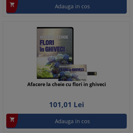

Adauga in cos
Afacere la cheie cu flori in ghiveci
101,
01
Lei

Adauga in cos