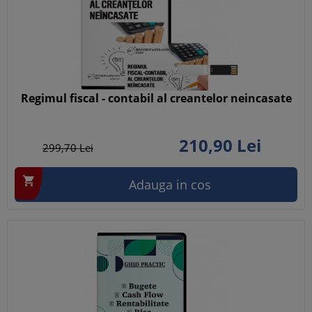
Regimul fiscal - contabil al creantelor neincasate
210,
90
Lei
299,
70
Lei

Adauga in cos