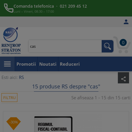
Comanda telefonica · 021 209 45 12
Luni – Vineri, 08:30 – 17:00

0

Promotii
Noutati
Reduceri
Esti aici:
RS
share
15 produse RS despre "cas"
Se afiseaza 1 - 15 din 15 carti
FILTRU
-30%