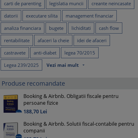
carti de parenting
legislatia muncii
creante neincasate
datorii
executare silita
management financiar
analiza financiara
bugete
lichiditati
cash flow
rentabilitate
afaceri la cheie
idei de afaceri
castravete
anti-diabet
legea 70/2015
Legea 239/2025
Vezi mai mult
arrow_drop_down
Produse recomandate
Booking & Airbnb. Obligatii fiscale pentru
persoane fizice
188,
70
Lei
Booking & Airbnb. Solutii fiscal-contabile pentru
companii