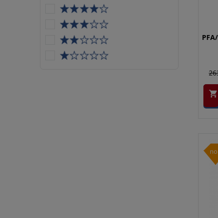
PFA/
26

no