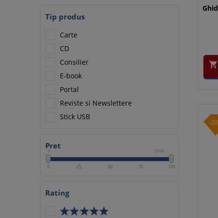
Ghid
Tip produs
Carte
CD
Consilier

E-book
Portal
Reviste si Newslettere
Stick USB
-2
Pret
0
2500
0
25
50
75
100
Rating