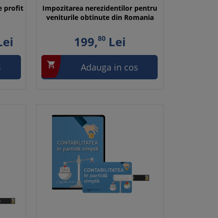
 profit
Impozitarea nerezidentilor pentru
veniturile obtinute din Romania
ei
199,
80
Lei

s
Adauga in cos