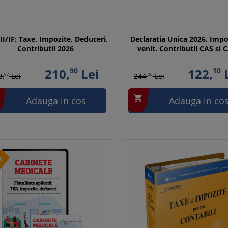
II/IF: Taxe, Impozite, Deduceri,
Declaratia Unica 2026. Impo
Contributii 2026
venit. Contributii CAS si 
210,
90
Lei
122,
10
L
3,
07
Lei
244,
20
Lei

Adauga in cos
Adauga in co
u