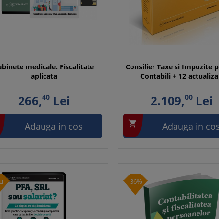
abinete medicale. Fiscalitate
Consilier Taxe si Impozite 
aplicata
Contabili + 12 actualiza
266,
40
Lei
2.109,
00
Lei

Adauga in cos
Adauga in co
u
-36%