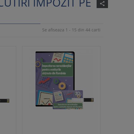
UTIRI IMPOZIT PE
share
Se afiseaza 1 - 15 din 44 carti