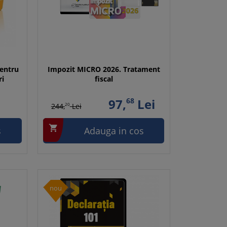
pentru
Impozit MICRO 2026. Tratament
ri
fiscal
97,
68
Lei
244,
20
Lei

s
Adauga in cos
nou