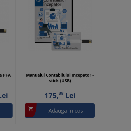
la PFA
Manualul Contabilului Incepator -
stick (USB)
ei
175,
38
Lei

s
Adauga in cos