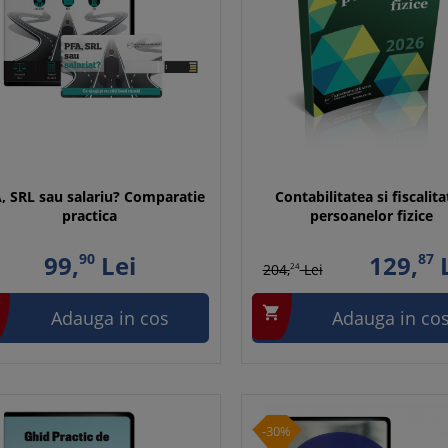
, SRL sau salariu? Comparatie
Contabilitatea si fiscalit
practica
persoanelor fizice
99,
90
Lei
129,
87
L
204,
24
Lei

Adauga in cos
Adauga in co
-30%