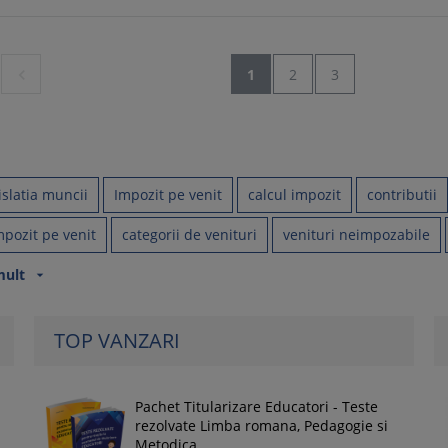

1
2
3
islatia muncii
Impozit pe venit
calcul impozit
contributii
mpozit pe venit
categorii de venituri
venituri neimpozabile
mult
arrow_drop_down
TOP VANZARI
Pachet Titularizare Educatori - Teste
rezolvate Limba romana, Pedagogie si
Metodica