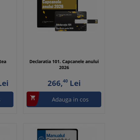
atea
Declaratia 101. Capcanele anului
2026
ei
266,
40
Lei

s
Adauga in cos