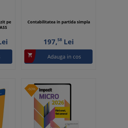
zit pe
Contabilitatea in partida simpla
CASS
ei
197,
58
Lei

s
Adauga in cos
-60%