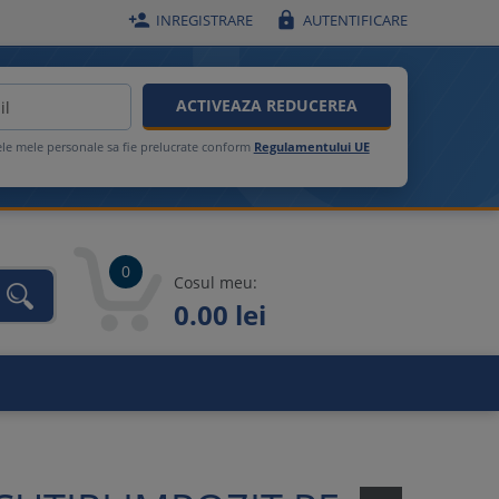


INREGISTRARE
AUTENTIFICARE
ACTIVEAZA REDUCEREA
ele mele personale sa fie prelucrate conform
Regulamentului UE
0
Cosul meu:
0.00 lei
unca