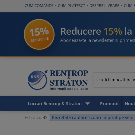
CUM COMAND?
CUM PLATESC?
DESPRE LIVRARE
CUM 
15%
15%
Reducere
la
REDUCERE
Aboneaza-te la newsletter si primest
Lucrari Rentrop & Straton
Promotii
Nout
Esti aici:
RS
Rezultate cautare scutiri impozit pe venit