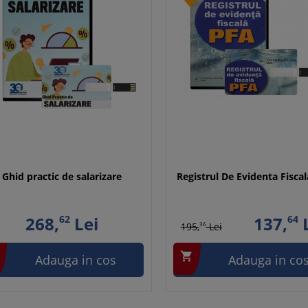
Ghid practic de salarizare
Registrul De Evidenta Fisca
268,
62
Lei
137,
64
L
195,
36
Lei

Adauga in cos
Adauga in co