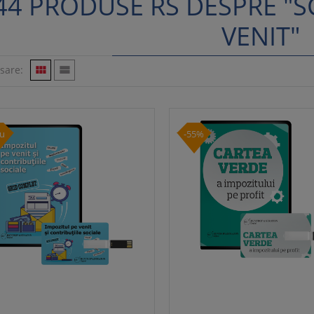
44 PRODUSE RS DESPRE "SC
VENIT"
isare:


u
-55%