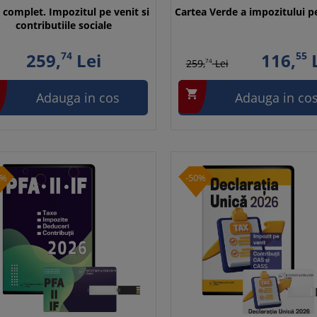
 complet. Impozitul pe venit si
Cartea Verde a impozitului pe
contributiile sociale
259,
74
Lei
116,
55
L
259,
74
Lei

Adauga in cos
Adauga in co
0%
-50%