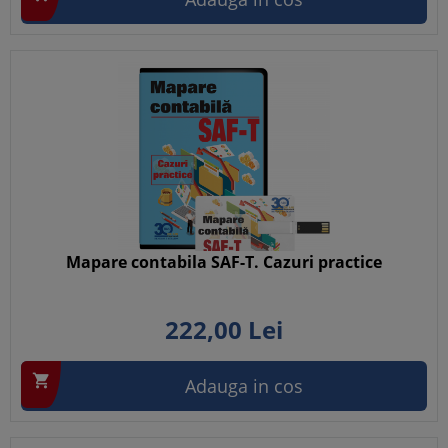
Mapare contabila SAF-T. Cazuri practice
222,
00
Lei

Adauga in cos