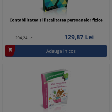
Contabilitatea si fiscalitatea persoanelor fizice
129,
87
Lei
204,
24
Lei

Adauga in cos