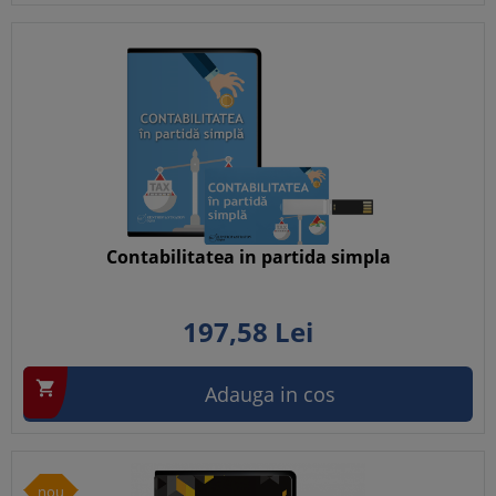
Contabilitatea in partida simpla
197,
58
Lei

Adauga in cos
nou