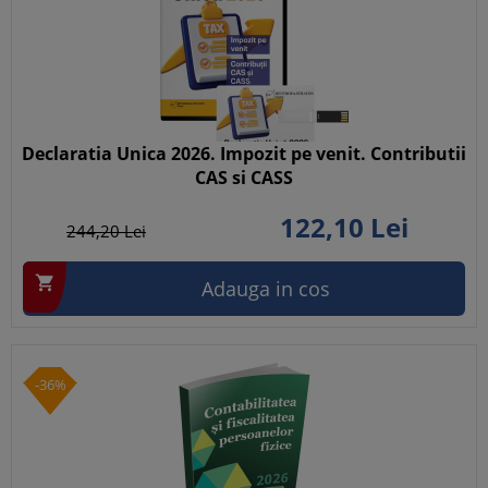
Declaratia Unica 2026. Impozit pe venit. Contributii
CAS si CASS
122,
10
Lei
244,
20
Lei

Adauga in cos
-36%