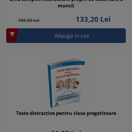
muncii
133,
20
Lei
166,
50
Lei

Adauga in cos
Teste distractive pentru clasa pregatitoare