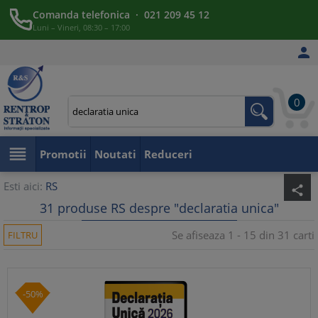
Comanda telefonica · 021 209 45 12
Luni – Vineri, 08:30 – 17:00

0

Promotii
Noutati
Reduceri
Esti aici:
RS
share
31 produse RS despre "declaratia unica"
Se afiseaza 1 - 15 din 31 carti
FILTRU
-50%