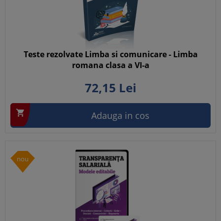
Teste rezolvate Limba si comunicare - Limba
romana clasa a VI-a
72,
15
Lei

Adauga in cos
nou