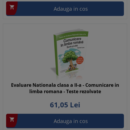

Adauga in cos
Evaluare Nationala clasa a II-a - Comunicare in
limba romana - Teste rezolvate
61,
05
Lei

Adauga in cos