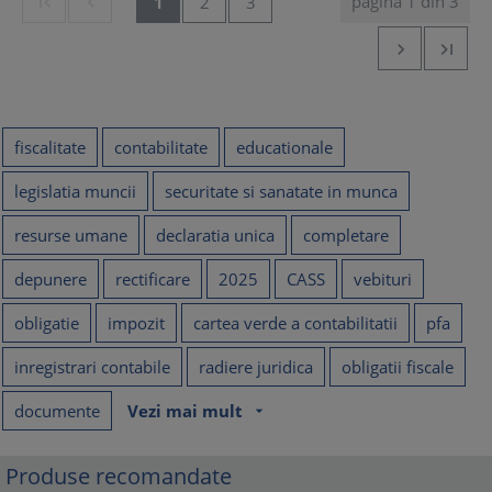
pagina 1 din 3


1
2
3


fiscalitate
contabilitate
educationale
legislatia muncii
securitate si sanatate in munca
resurse umane
declaratia unica
completare
depunere
rectificare
2025
CASS
vebituri
obligatie
impozit
cartea verde a contabilitatii
pfa
inregistrari contabile
radiere juridica
obligatii fiscale
documente
Vezi mai mult
arrow_drop_down
Produse recomandate