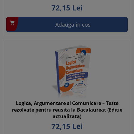
72,
15
Lei

Adauga in cos
Logica, Argumentare si Comunicare – Teste
rezolvate pentru reusita la Bacalaureat (Editie
actualizata)
72,
15
Lei