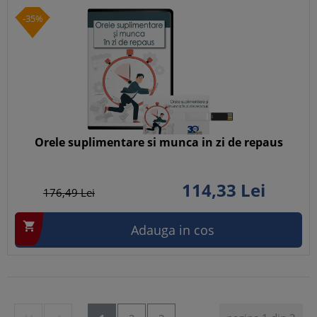
-35%
Orele suplimentare si munca in zi de repaus
114,
33
Lei
176,
49
Lei

Adauga in cos