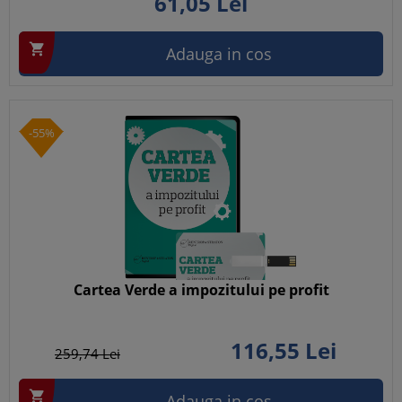
61,
05
Lei

Adauga in cos
-55%
Cartea Verde a impozitului pe profit
116,
55
Lei
259,
74
Lei

Adauga in cos