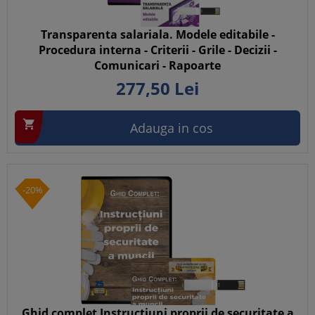
Transparenta salariala. Modele editabile -
Procedura interna - Criterii - Grile - Decizii -
Comunicari - Rapoarte
277,
50
Lei

Adauga in cos
-20%
Ghid complet Instructiuni proprii de securitate a