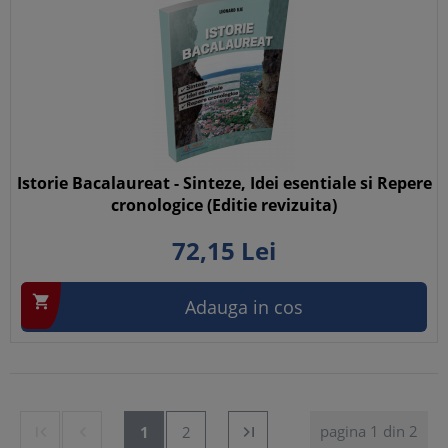
Istorie Bacalaureat - Sinteze, Idei esentiale si Repere
cronologice (Editie revizuita)
72,
15
Lei

Adauga in cos
pagina 1 din 2


1
2
