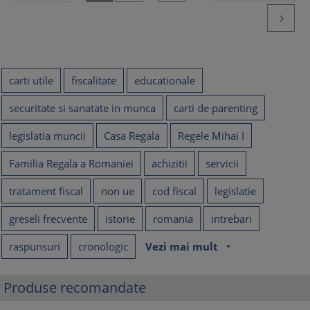

carti utile
fiscalitate
educationale
securitate si sanatate in munca
carti de parenting
legislatia muncii
Casa Regala
Regele Mihai I
Familia Regala a Romaniei
achizitii
servicii
tratament fiscal
non ue
cod fiscal
legislatie
greseli frecvente
istorie
romania
intrebari
raspunsuri
cronologic
Vezi mai mult
arrow_drop_down
Produse recomandate