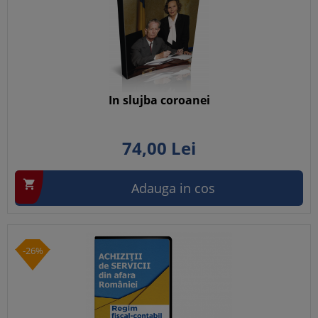
In slujba coroanei
74,
00
Lei

Adauga in cos
-26%