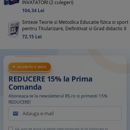
INVATATORI (2 culegeri)
104,
34
Lei
Sinteze Teorie si Metodica Educatie fizica si sport
pentru Titularizare, Definitivat si Grad didactic II
72,
15
Lei
ACUM PE E-MAIL
REDUCERE 15% la Prima
Comanda
Aboneaza-te la newsletterul RS.ro si primesti 15%
REDUCERE!

Da, sunt de acord ca datele mele personale sa fie prelucrate in