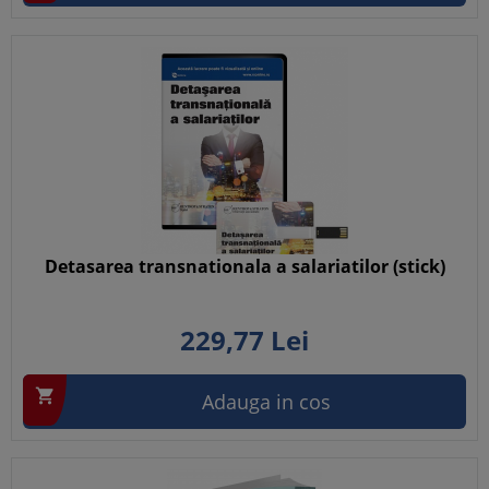
Detasarea transnationala a salariatilor (stick)
229,
77
Lei

Adauga in cos