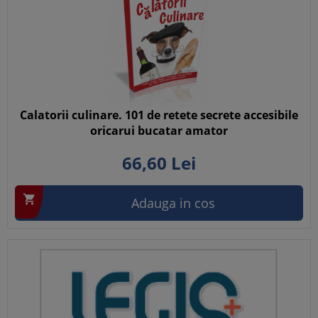
Calatorii culinare. 101 de retete secrete accesibile
oricarui bucatar amator
66,
60
Lei

Adauga in cos