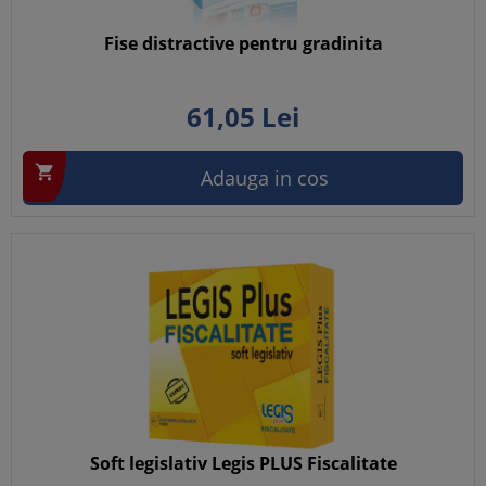
Fise distractive pentru gradinita
61,
05
Lei

Adauga in cos
Soft legislativ Legis PLUS Fiscalitate