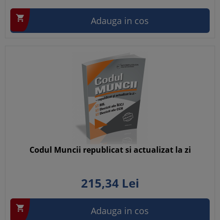

Adauga in cos
Codul Muncii republicat si actualizat la zi
215,
34
Lei

Adauga in cos