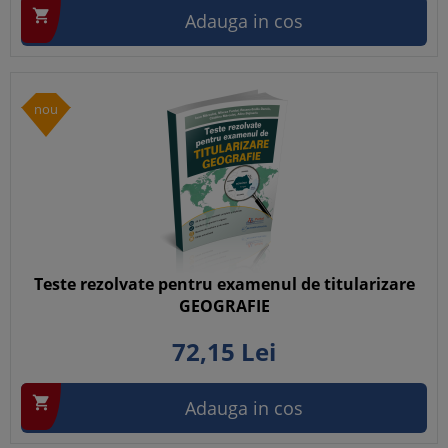

Adauga in cos
nou
Teste rezolvate pentru examenul de titularizare
GEOGRAFIE
72,
15
Lei

Adauga in cos