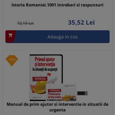
Istoria Romaniei.1001 intrebari si raspunsuri
35,
52
Lei
72,
15
Lei

Adauga in cos
-43%
Manual de prim ajutor si interventie in situatii de
urgenta