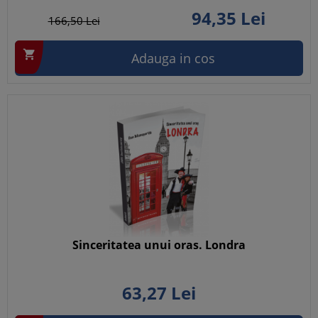
94,
35
Lei
166,
50
Lei

Adauga in cos
Sinceritatea unui oras. Londra
63,
27
Lei