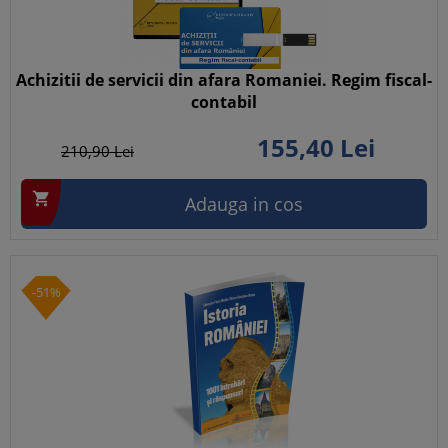
Achizitii de servicii din afara Romaniei. Regim fiscal-
contabil
155,
40
Lei
210,
90
Lei

Adauga in cos
-51%