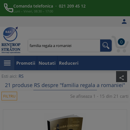
Comanda telefonica · 021 209 45 12
Luni – Vineri, 08:30 – 17:00

0

Promotii
Noutati
Reduceri
Esti aici:
RS
share
21 produse RS despre "familia regala a romaniei"
Se afiseaza 1 - 15 din 21 carti
FILTRU