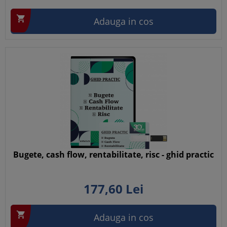

Adauga in cos
Bugete, cash flow, rentabilitate, risc - ghid practic
177,
60
Lei

Adauga in cos