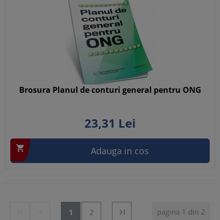
Brosura Planul de conturi general pentru ONG
23,
31
Lei

Adauga in cos
pagina 1 din 2


1
2
