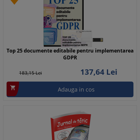
Top 25 documente editabile pentru implementarea
GDPR
137,
64
Lei
183,
15
Lei

Adauga in cos