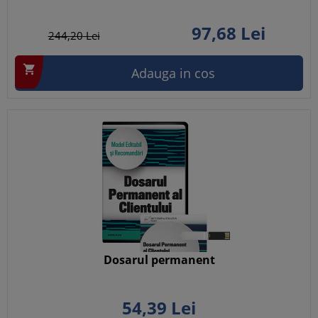
97,
68
Lei
244,
20
Lei

Adauga in cos
Dosarul permanent
54,
39
Lei