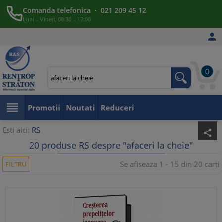
Comanda telefonica · 021 209 45 12
Luni – Vineri, 08:30 – 17:00

0

Promotii
Noutati
Reduceri
Esti aici:
RS
share
20 produse RS despre "afaceri la cheie"
Se afiseaza 1 - 15 din 20 carti
FILTRU