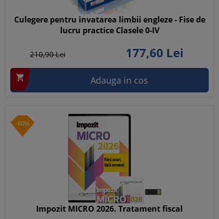
Culegere pentru invatarea limbii engleze - Fise de
lucru practice Clasele 0-IV
177,
60
Lei
210,
90
Lei

Adauga in cos
-60%
Impozit MICRO 2026. Tratament fiscal