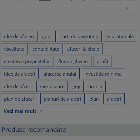

idei de afaceri
gdpr
carti de parenting
educationale
fiscalitate
contabilitate
afaceri la cheie
cresterea prepelitelor
flori in ghiveci
profit
idee de afaceri
afacerea anului
investitie minima
idei de afceri
meriosoare
goji
aronia
plan de afaceri
planuri de afaceri
plan
afaceri
Vezi mai mult
arrow_drop_down
Produse recomandate