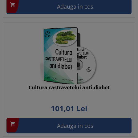

Adauga in cos
Cultura castravetelui anti-diabet
101,
01
Lei

Adauga in cos