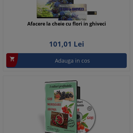
Afacere la cheie cu flori in ghiveci
101,
01
Lei

Adauga in cos