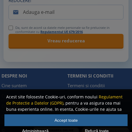
REDUCERE!

Da, sunt de acord ca datele mele personale sa fie prelucrate in
conformitate cu
Regulamentul UE 679/2016
DESPRE NOI
TERMENI SI CONDITII
Cine suntem
Termeni si conditii
Cum comand?
Facebook
Acest site foloseste Cookie-uri, conform noului
Regulament
de Protectie a Datelor (GDPR)
, pentru a va asigura cea mai
Cum platesc?
Contact
buna experienta online. In esenta, Cookie-urile ne ajuta sa
imbunatatim continutul de pe site, oferindu-va dvs.,
Cum returnez
Politica de confidentialitate
Accept toate
cititorul, o experienta online personalizata si mult mai
rapida. Ele sunt folosite doar de site-ul nostru si partenerii
©
Administrează
Refuză toate