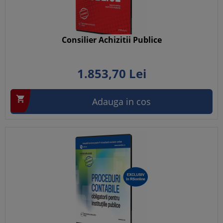
Consilier Achizitii Publice
1.853,
70
Lei

Adauga in cos