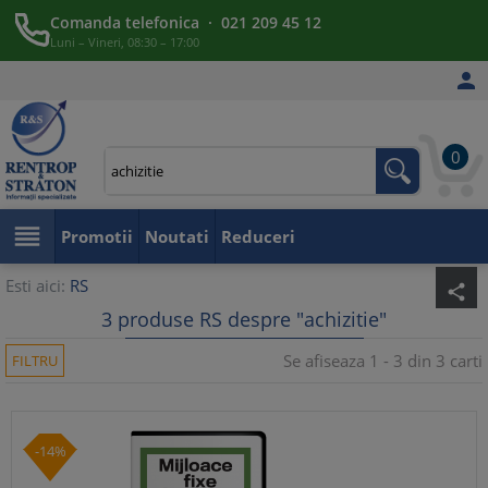
Comanda telefonica · 021 209 45 12
Luni – Vineri, 08:30 – 17:00

0

Promotii
Noutati
Reduceri
Esti aici:
RS
share
3 produse RS despre "achizitie"
Se afiseaza 1 - 3 din 3 carti
FILTRU
-14%