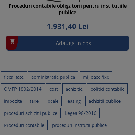
Proceduri contabile obligatorii pentru institutiile
publice
1.931,
40
Lei

Adauga in cos
fiscalitate
administratie publica
mijloace fixe
OMFP 1802/2014
cost
achizitie
politici contabile
impozite
taxe
locale
leasing
achizitii publice
proceduri achizitii publice
Legea 98/2016
Proceduri contabile
proceduri institutii publice