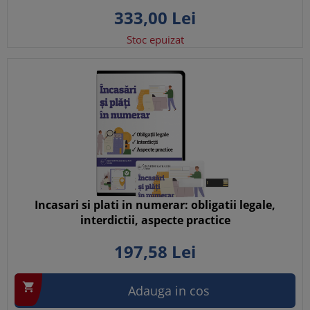
333,
00
Lei
Stoc epuizat
Incasari si plati in numerar: obligatii legale,
interdictii, aspecte practice
197,
58
Lei

Adauga in cos