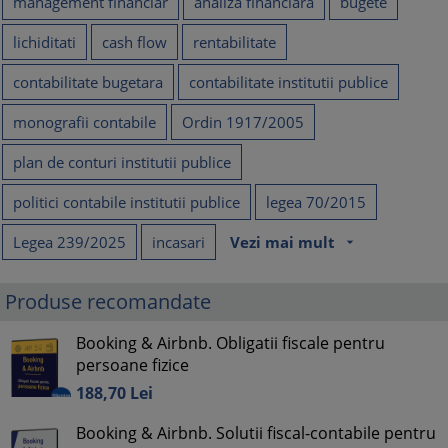
management financiar
analiza financiara
bugete
lichiditati
cash flow
rentabilitate
contabilitate bugetara
contabilitate institutii publice
monografii contabile
Ordin 1917/2005
plan de conturi institutii publice
politici contabile institutii publice
legea 70/2015
Legea 239/2025
incasari
Vezi mai mult
arrow_drop_down
Produse recomandate
Booking & Airbnb. Obligatii fiscale pentru
persoane fizice
188,
70
Lei
Booking & Airbnb. Solutii fiscal-contabile pentru