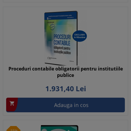
Proceduri contabile obligatorii pentru institutiile
publice
1.931,
40
Lei

Adauga in cos
-55%