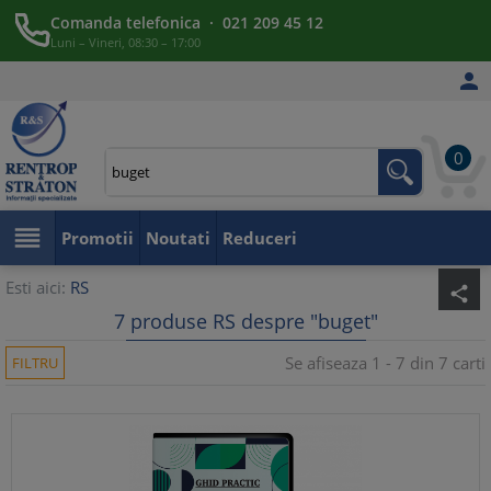
Comanda telefonica · 021 209 45 12
Luni – Vineri, 08:30 – 17:00

0

Promotii
Noutati
Reduceri
Esti aici:
RS
share
7 produse RS despre "buget"
Se afiseaza 1 - 7 din 7 carti
FILTRU