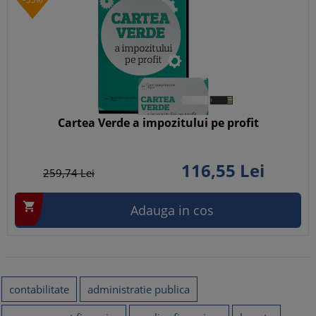
Cartea Verde a impozitului pe profit
116,
55
Lei
259,
74
Lei

Adauga in cos
contabilitate
administratie publica