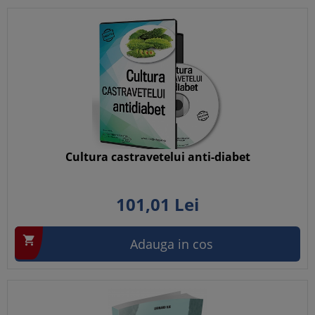
Cultura castravetelui anti-diabet
101,
01
Lei

Adauga in cos