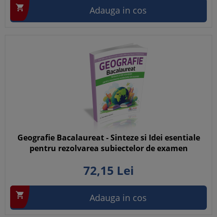

Adauga in cos
Geografie Bacalaureat - Sinteze si Idei esentiale
pentru rezolvarea subiectelor de examen
72,
15
Lei

Adauga in cos