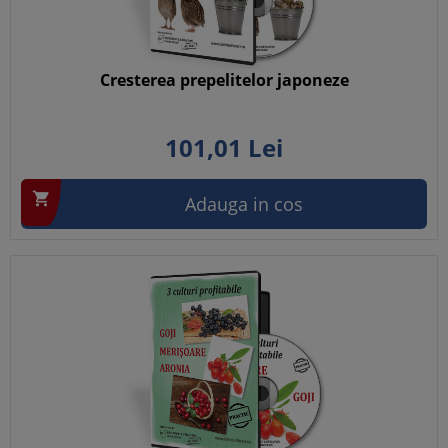
Cresterea prepelitelor japoneze
101,
01
Lei

Adauga in cos