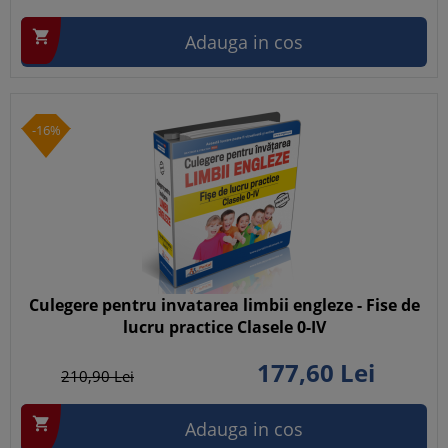

Adauga in cos
-16%
Culegere pentru invatarea limbii engleze - Fise de
lucru practice Clasele 0-IV
177,
60
Lei
210,
90
Lei

Adauga in cos