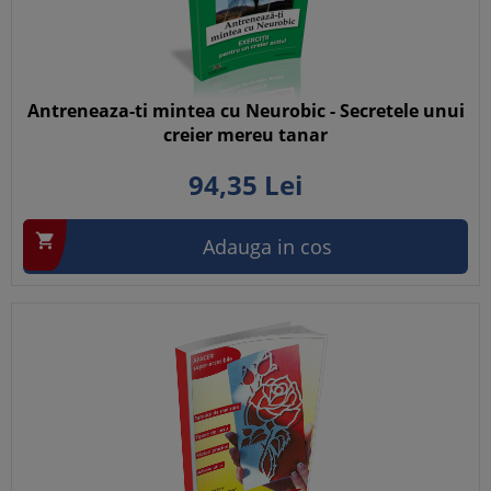
Antreneaza-ti mintea cu Neurobic - Secretele unui
creier mereu tanar
94,
35
Lei

Adauga in cos