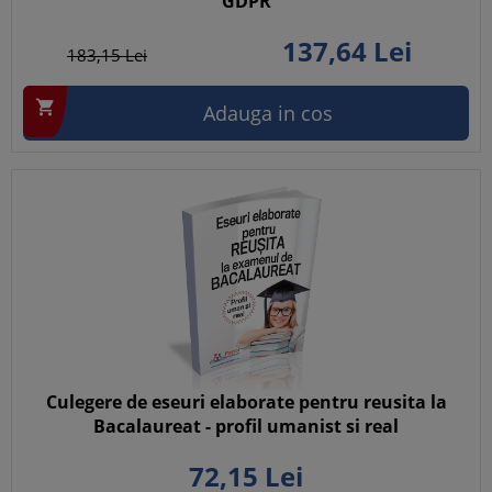
GDPR
137,
64
Lei
183,
15
Lei

Adauga in cos
Culegere de eseuri elaborate pentru reusita la
Bacalaureat - profil umanist si real
72,
15
Lei