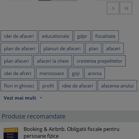


idei de afaceri
educationale
gdpr
fiscalitate
plan de afaceri
planuri de afaceri
plan
afaceri
plan afaceri
afaceri la cheie
cresterea prepelitelor
idei de afceri
meriosoare
goji
aronia
flori in ghiveci
profit
idee de afaceri
afacerea anului
Vezi mai mult
arrow_drop_down
Produse recomandate
Booking & Airbnb. Obligatii fiscale pentru
persoane fizice