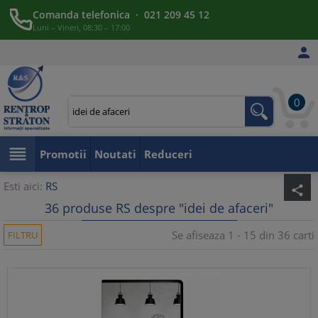
Comanda telefonica · 021 209 45 12
Luni – Vineri, 08:30 – 17:00

0

Promotii
Noutati
Reduceri
Esti aici:
RS
share
36 produse RS despre "idei de afaceri"
Se afiseaza 1 - 15 din 36 carti
FILTRU