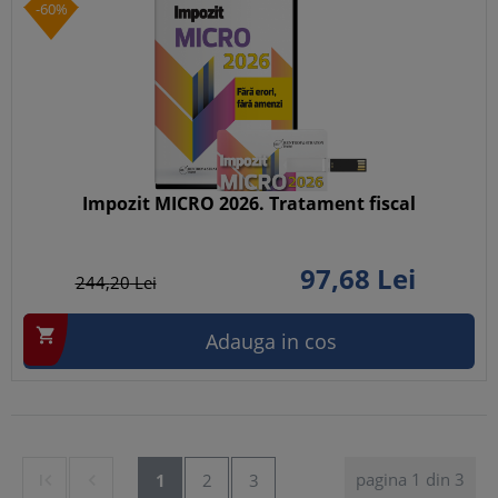
-60%
Impozit MICRO 2026. Tratament fiscal
97,
68
Lei
244,
20
Lei

Adauga in cos
pagina 1 din 3


1
2
3