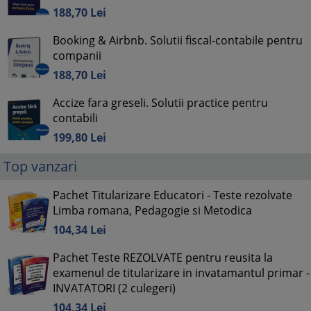
188,
70
Lei
Booking & Airbnb. Solutii fiscal-contabile pentru
companii
188,
70
Lei
Accize fara greseli. Solutii practice pentru
contabili
199,
80
Lei
Top vanzari
Pachet Titularizare Educatori - Teste rezolvate
Limba romana, Pedagogie si Metodica
104,
34
Lei
Pachet Teste REZOLVATE pentru reusita la
examenul de titularizare in invatamantul primar -
INVATATORI (2 culegeri)
104,
34
Lei