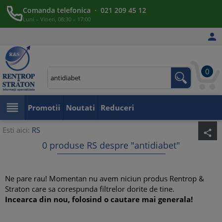
Comanda telefonica · 021 209 45 12
Luni – Vineri, 08:30 – 17:00

0

Promotii
Noutati
Reduceri
Esti aici:
RS
share
0 produse RS despre "antidiabet"
Ne pare rau! Momentan nu avem niciun produs Rentrop &
Straton care sa corespunda filtrelor dorite de tine.
Incearca din nou, folosind o cautare mai generala!