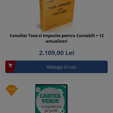
Consilier Taxe si Impozite pentru Contabili + 12
actualizari
2.109,
00
Lei

Adauga in cos
-55%