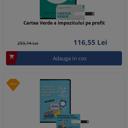
Cartea Verde a impozitului pe profit
116,
55
Lei
259,
74
Lei

Adauga in cos
nou