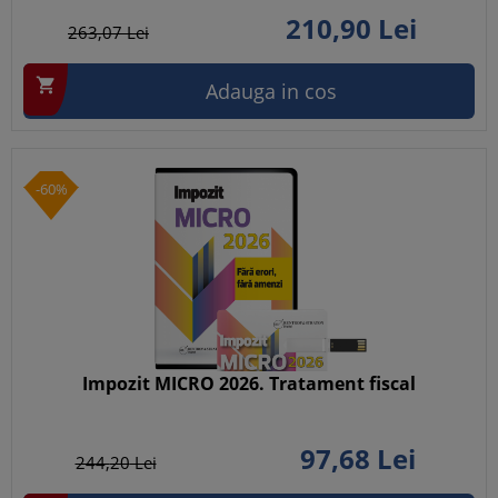
210,
90
Lei
263,
07
Lei

Adauga in cos
-60%
Impozit MICRO 2026. Tratament fiscal
97,
68
Lei
244,
20
Lei