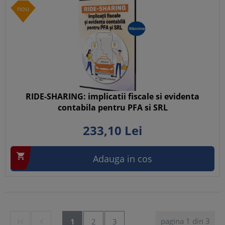
nou
RIDE-SHARING: implicatii fiscale si evidenta
contabila pentru PFA si SRL
233,
10
Lei

Adauga in cos
pagina 1 din 3


1
2
3