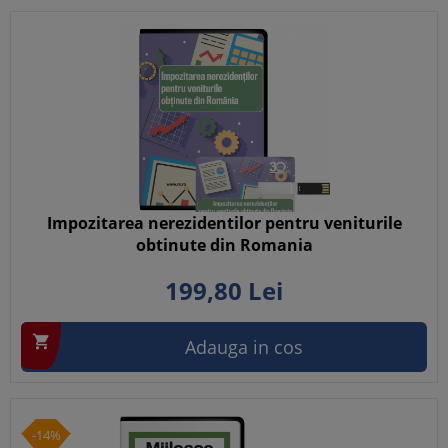
Impozitarea nerezidentilor pentru veniturile
obtinute din Romania
199,
80
Lei

Adauga in cos
-14%