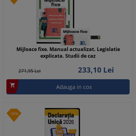
Mijloace fixe. Manual actualizat. Legislatie
explicata. Studii de caz
233,
10
Lei
271,
95
Lei

Adauga in cos
-50%