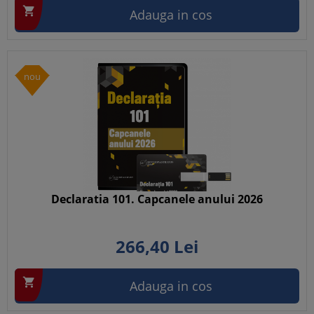

Adauga in cos
nou
Declaratia 101. Capcanele anului 2026
266,
40
Lei

Adauga in cos