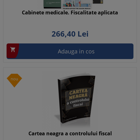
Cabinete medicale. Fiscalitate aplicata
266,
40
Lei

Adauga in cos
nou
Cartea neagra a controlului fiscal