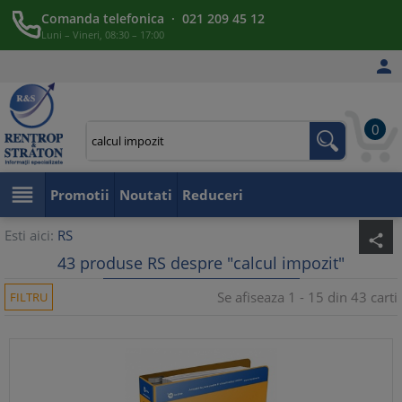
Comanda telefonica · 021 209 45 12
Luni – Vineri, 08:30 – 17:00

0

Promotii
Noutati
Reduceri
Esti aici:
RS
share
43 produse RS despre "calcul impozit"
Se afiseaza 1 - 15 din 43 carti
FILTRU