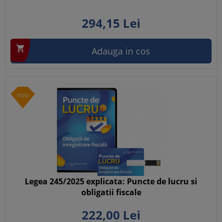
294,
15
Lei

Adauga in cos
nou
Legea 245/2025 explicata: Puncte de lucru si
obligatii fiscale
222,
00
Lei