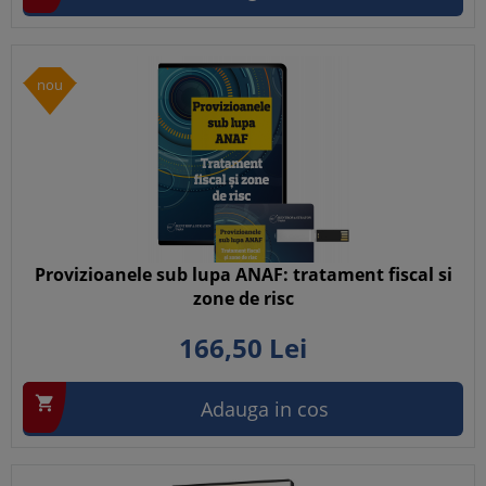
nou
Provizioanele sub lupa ANAF: tratament fiscal si
zone de risc
166,
50
Lei

Adauga in cos