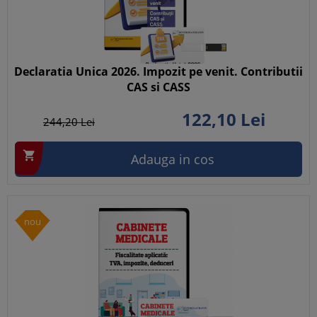
Declaratia Unica 2026. Impozit pe venit. Contributii
CAS si CASS
122,
10
Lei
244,
20
Lei

Adauga in cos
nou