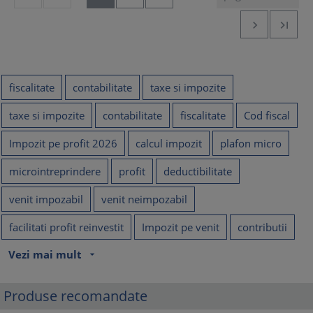


fiscalitate
contabilitate
taxe si impozite
taxe si impozite
contabilitate
fiscalitate
Cod fiscal
Impozit pe profit 2026
calcul impozit
plafon micro
microintreprindere
profit
deductibilitate
venit impozabil
venit neimpozabil
facilitati profit reinvestit
Impozit pe venit
contributii
Vezi mai mult
arrow_drop_down
Produse recomandate