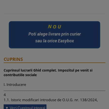
U
O
N
Poti alege livrare prin curier
sau la orice Easybox
CUPRINS
Cuprinsul lucrarii Ghid complet. Impozitul pe venit si
contributiile sociale
I. Introducere
............................................................................................................
4
1.1. Istoric modificari introduse de O.U.G. nr. 138/2024,
O.U.G. nr. 156/2024, Legea nr.
▼ Vezi Cuprinsul integral