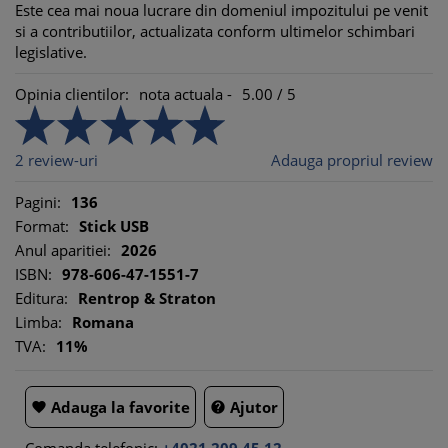
Este cea mai noua lucrare din domeniul impozitului pe venit
si a contributiilor, actualizata conform ultimelor schimbari
legislative.
Opinia clientilor:
nota actuala -
5.00
/
5
2
review-uri
Adauga propriul review
Pagini:
136
Format:
Stick USB
Anul aparitiei:
2026
ISBN:
978-606-47-1551-7
Editura:
Rentrop & Straton
Limba:
Romana
TVA:
11%
Adauga la favorite
Ajutor

