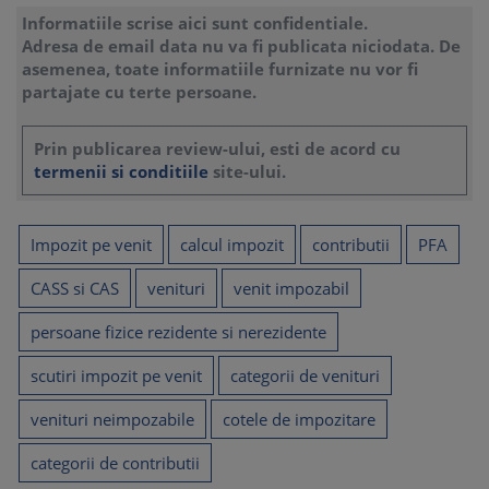
65
Informatiile scrise aici sunt confidentiale.
4.2. Venituri asimilate salariilor
Adresa de email data nu va fi publicata niciodata. De
......................................................................................................
asemenea, toate informatiile furnizate nu vor fi
66
partajate cu terte persoane.
4.3. Ce sunt avantajele in natura?
....................................................................................................
67
Prin publicarea review-ului, esti de acord cu
4.4. Care sunt veniturile neimpozabile din salarii?
termenii si conditiile
site-ului.
......................................................................... 68
4.5. Alte categorii de venituri neimpozabile cu impozit salarii
(O.G. nr. 16/2022) ........................ 70
Impozit pe venit
calcul impozit
contributii
PFA
4.5.1. Prestatiile suplimentare primite de salariati in baza
clauzei de mobilitate ..................... 74
CASS si CAS
venituri
venit impozabil
4.5.2. Hrana acordata de catre angajator pentru angajatii
proprii ............................................. 76
persoane fizice rezidente si nerezidente
4.5.3. Cazarea si contravaloarea chiriei pentru spatiile de
cazare/de locuit puse la dispozitie
scutiri impozit pe venit
categorii de venituri
salariatilor
............................................................................................................
venituri neimpozabile
cotele de impozitare
78
4.5.4. Serviciilor turistice si/sau de tratament
categorii de contributii
........................................................................... 80