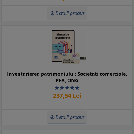
juridice............................................ 112
6.5. Impozitarea veniturilor sub forma castigurilor din
Detalii produs
transferul titlurilor de valoare ................ 113

6.6. Aurul de investitii
............................................................................................................
116
VII. Venituri din pensii
............................................................................................. 119
7.1. Definirea veniturilor din pensii. Stabilirea venitului
impozabil lunar .................................... 119
7.2. Pensii din strainatate
............................................................................................................
Inventarierea patrimoniului: Societati comerciale,
120
PFA, ONG
VIII. Venituri din activitati agricole, silvicultura si piscicultura
.......................... 123
237,
54
Lei
8.1. Detaliere venituri
............................................................................................................
123
8.2. Impunerea la norma de venit
Detalii produs

..................................................................................................
124
IX. Venituri din premii si din jocuri de noroc