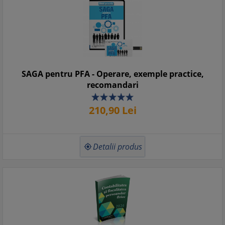
........................................................ 127
9.1. Definirea veniturilor din premii si din jocuri de
noroc........................................................... 127
9.2. Stabilirea venitului net din premii
.......................................................................................... 127
9.3. Veniturile din jocuri de noroc. Baremuri de
impozitare......................................................... 127
SAGA pentru PFA - Operare, exemple practice,
X. Venituri din transferul proprietatilor imobiliare din
recomandari
patrimoniul personal .. 130
XI. Venituri din alte surse
210,
90
Lei
......................................................................................... 132
11.1. Calculul impozitului si termenul de plata
............................................................................. 132
11.2. Declararea, stabilirea si plata impozitului pentru unele
Detalii produs

venituri din alte surse .................... 133
11.3. Definirea si impozitarea veniturilor a caror sursa nu a
fost identificata ............................... 135