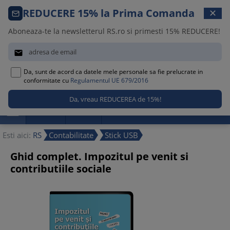
Comanda telefonica · 021 209 45 12
REDUCERE 15% la Prima Comanda
✕
Luni – Vineri, 08:30 – 17:00
Aboneaza-te la newsletterul RS.ro si primesti 15% REDUCERE!


Da, sunt de acord ca datele mele personale sa fie prelucrate in
0
conformitate cu
Regulamentul UE 679/2016

Promotii
Noutati
Reduceri
Esti aici:
RS
Contabilitate
Stick USB
Ghid complet. Impozitul pe venit si
contributiile sociale