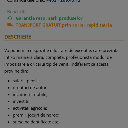
Comanda telefonic:
+4021 209.45.12
Beneficii:
Garantia returnarii produselor

TRANSPORT GRATUIT prin curier rapid sau la

easybox
DESCRIERE
Va punem la dispozitie o lucrare de exceptie, care prezinta
intr-o maniera clara, completa, profesionista modul de
impozitare a oricarui tip de venit, indiferent ca acesta
provine din:
salarii, pensii;
drepturi de autor;
inchirieri imobile;
investitii;
activitati agricole;
premii, jocuri de noroc;
surse neidentificate etc.