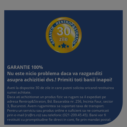
4.5.5. Contributiile la un fond de pensii facultative
.................................................................. 84
4.5.6. Primele de asigurare voluntara de sanatate
..................................................................... 88
4.5.7. Sumele acordate angajatilor care desfasoara activitati
in regim de telemunca ............... 89
4.5.8. Sumele reprezentand contravaloarea abonamentelor
pentru sport suportate de angajator
pentru angajatii proprii
............................................................................................................
89
GARANTIE 100%
4.5.9. Sumele suportate/acordate de catre angajator pentru
Nu este nicio problema daca va razganditi
plasarea copiilor angajatilor proprii
asupra achizitiei dvs.! Primiti toti banii inapoi!
in unitati de educatie timpurie
Aveti la dispozitie 30 de zile in care puteti solicita oricand restituirea
.................................................................................................. 89
sumei achitate.
4.5.10. Sumele reprezentand diferenta favorabila dintre
Daca ati achizitionat un produs fizic va rugam sa il expediati pe
dobanda preferentiala stabilita prin
adresa Rentrop&Straton, Bd. Basarabia nr. 256, Incinta Faur, sector
negociere si dobanda practicata pe piata, pentru credite si
3, Bucuresti. Avem rugamintea sa suportati taxa de transport.
Pentru un serviciu sau produs online e suficient sa ne comunicati
depozite ........................................ 90
prin e-mail (
rs@rs.ro
) sau telefonic (021-209.45.45). Banii vor fi
4.6. Deducere personala
restituiti cu promptitudine fie direct in cont, fie prin mandat postal.
............................................................................................................