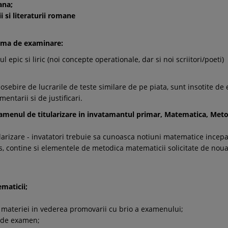
ana;
i si literaturii romane
rama de examinare:
 epic si liric (noi concepte operationale, dar si noi scriitori/poeti)
eosebire de lucrarile de teste similare de pe piata, sunt insotite d
ntarii si de justificari.
xamenul de titularizare in invatamantul primar, Matematica, Met
ularizare - invatatori trebuie sa cunoasca notiuni matematice incepa
s, contine si elementele de metodica matematicii solicitate de no
maticii;
 materiei in vederea promovarii cu brio a examenului;
a de examen;