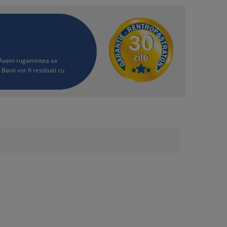
i. Avem rugamintea sa
Banii vor fi restituiti cu