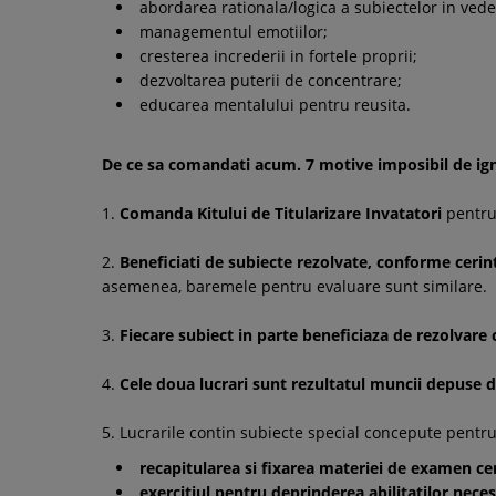
abordarea rationala/logica a subiectelor in vede
managementul emotiilor;
cresterea increderii in fortele proprii;
dezvoltarea puterii de concentrare;
educarea mentalului pentru reusita.
De ce sa comandati acum. 7 motive imposibil de ig
1.
Comanda Kitului de Titularizare Invatatori
pentru
2.
Beneficiati de subiecte rezolvate, conforme cerin
asemenea, baremele pentru evaluare sunt similare.
3.
Fiecare subiect in parte beneficiaza de rezolvare
4.
Cele doua lucrari sunt rezultatul muncii depuse d
5. Lucrarile contin subiecte special concepute pentr
recapitularea si fixarea materiei de examen ce
exercitiul pentru deprinderea abilitatilor neces