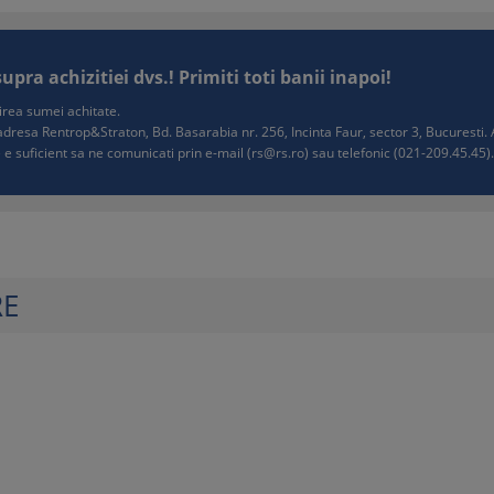
ra achizitiei dvs.! Primiti toti banii inapoi!
tuirea sumei achitate.
e adresa Rentrop&Straton, Bd. Basarabia nr. 256, Incinta Faur, sector 3, Bucurest
 e suficient sa ne comunicati prin e-mail (
rs@rs.ro
) sau telefonic (021-209.45.45). 
RE