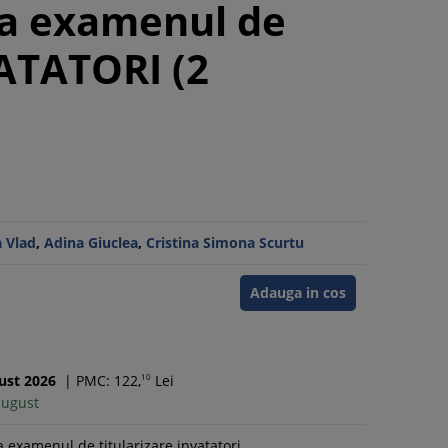
la examenul de
VATATORI (2
 Vlad
,
Adina Giuclea
,
Cristina Simona Scurtu
Adauga in cos
ust
2026
|
PMC: 122,
10
Lei
august
a examenul de titularizare invatatori