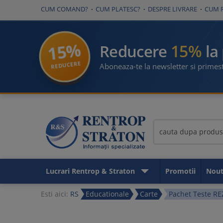
CUM COMAND?
CUM PLATESC?
DESPRE LIVRARE
CUM 
15%
15%
Reducere
la
REDUCERE
Aboneaza-te la newsletter si primest
Lucrari Rentrop & Straton
Promotii
Nout
Esti aici:
RS
Educationale
Carte
Pachet Teste RE