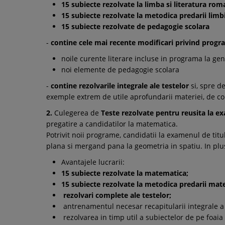
15 subiecte rezolvate la limba si literatura rom
15 subiecte rezolvate la metodica predarii limbi
15 subiecte rezolvate de pedagogie scolara
-
contine cele mai recente modificari privind prog
noile curente literare incluse in programa la genul
noi elemente de pedagogie scolara
-
contine rezolvarile integrale ale testelor
si, spre d
exemple extrem de utile aprofundarii materiei, de come
2.
Culegerea de
Teste rezolvate pentru reusita la e
pregatire a candidatilor la matematica.
Potrivit noii programe, candidatii la examenul de tit
plana si mergand pana la geometria in spatiu. In plu
Avantajele lucrarii:
15 subiecte rezolvate la matematica;
15 subiecte rezolvate la metodica predarii mate
rezolvari complete ale testelor;
antrenamentul necesar recapitularii integrale a
rezolvarea in timp util a subiectelor de pe foai