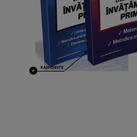
RASFOIESTE
