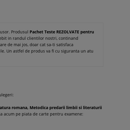
i usor. Produsul
Pachet Teste REZOLVATE pentru
it in randul clientilor nostri, continand
are de mai jos, doar cat sa-ti satisfaca
tile. Un astfel de produs va fi cu siguranta un atu
legeri:
ura romana, Metodica predarii limbii si literaturii
enta acum pe piata de carte pentru examene: