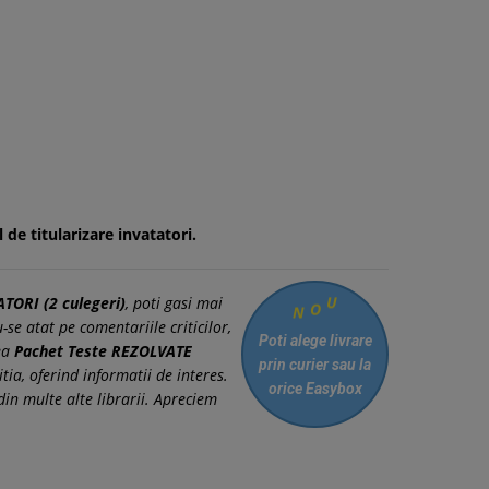
 de titularizare invatatori.
TORI (2 culegeri)
, poti gasi mai
U
O
N
se atat pe comentariile criticilor,
Poti alege livrare
rea
Pachet Teste REZOLVATE
prin curier
sau la
itia, oferind informatii de interes.
orice Easybox
n multe alte librarii. Apreciem