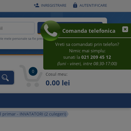


INREGISTRARE
AUTENTIFICARE
ACTIVEAZA REDUCEREA
Comanda telefonica
ele mele personale sa fie prelucrate conform
Regulamentului UE
Vreti sa comandati prin telefon?
Nimic mai simplu:
sunati la
021 209 45 12
(luni - vineri, intre 08:30-17:00)
0
Cosul meu:
0.00 lei
unca
 primar - INVATATORI (2 culegeri)