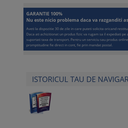
GARANTIE 100%
Nu este nicio problema daca va razganditi asup
Aveti la dispozitie 30 de zile in care puteti solicita oricand resti
Daca ati achizitionat un produs fizic va rugam sa il expediati p
suportati taxa de transport. Pentru un serviciu sau produs online
promptitudine fie direct in cont, fie prin mandat postal.
ISTORICUL TAU DE NAVIGA