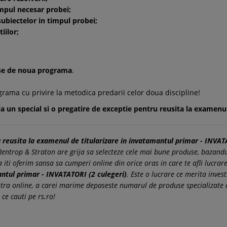
mpul necesar probei;
ubiectelor in timpul probei;
iilor;
duse de noua programa
.
rama cu privire la metodica predarii celor doua discipline!
a un special si o pregatire de exceptie pentru reusita la examenul
reusita la examenul de titularizare in invatamantul primar - INVATA
entrop & Straton are grija sa selecteze cele mai bune produse, bazandu-
sa iti oferim sansa sa cumperi online din orice oras in care te afli lucra
antul primar - INVATATORI (2 culegeri)
. Este o lucrare ce merita invest
ra online, a carei marime depaseste numarul de produse specializate di
ce cauti pe rs.ro!