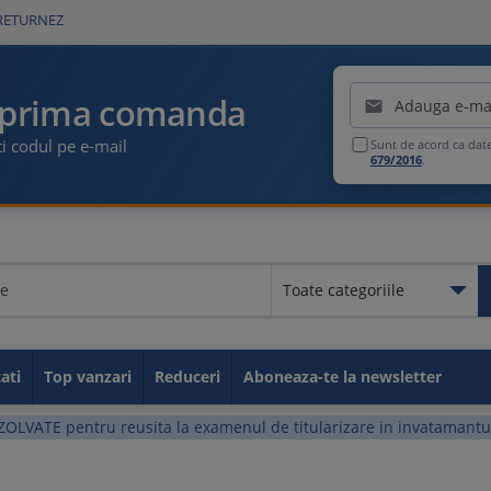
RETURNEZ
Emailul tau
 prima comanda

i codul pe e-mail
Sunt de acord ca dat
679/2016
.
Toate categoriile
Toate categoriile
Educationale
Legislatia muncii
Contabilitate
Fiscalitate
GDPR
Idei de afaceri
Resurse umane
Securitate si Sanatate in M
Carti utile
Sanatate
Administratie publica
Carti de parenting
Carti despre sport
Taxe si impozite
ati
Top vanzari
Reduceri
Aboneaza-te la newsletter
ZOLVATE pentru reusita la examenul de titularizare in invatamantul