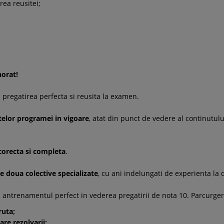
rea reusitei;
norat!
 pregatirea perfecta si reusita la examen.
telor programei in vigoare
, atat din punct de vedere al continutulu
 corecta si completa
.
e doua colective specializate
, cu ani indelungati de experienta la 
u antrenamentul perfect in vederea pregatirii de nota 10. Parcurger
ruta;
are rezolvarii;