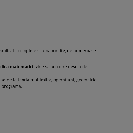
e explicatii complete si amanuntite, de numeroase
odica matematicii
vine sa acopere nevoia de
nd de la teoria multimilor, operatiuni, geometrie
ua programa.