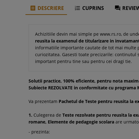
DESCRIERE
CUPRINS
REVIEW



Achizitiile devin mai simple pe www.rs.ro, de und
reusita la examenul de titularizare in invataman
informatiile importante cautate de tot mai multe pe
curiozitatea. Gasesti toate precizarile: continutul 
important pentru tine sau pentru cei dragi tie.
Solutii practice, 100% eficiente, pentru nota ma
Subiecte REZOLVATE in conformitate cu programa M.
Va prezentam
Pachetul de Teste pentru reusita la 
1.
Culegerea de
Teste rezolvate pentru reusita la e
romane, Elemente de pedagogie scolara
are urmatoa
- prezinta: