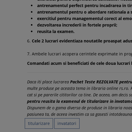
antrenamentul perfect pentru incadrarea in ti
antrenamentul pentru o abordare rationala a s
exercitiul pentru managementul corect al emot
dezvoltarea increderii in fortele proprii;
reusita la examen.
6.
Cele 2 lucrari evidentiaza noutatile proaspat a
7. Ambele lucrari acopera cerintele exprimate in prog
Comandati acum si beneficiati de cele doua lucrari l
Daca iti place lucrarea
Pachet Teste REZOLVATE pentru 
multe produse pe aceasta tema in libraria online rs.ro. R
cat si pe parerile cititorilor ca tine. De aceea, am decis 
pentru reusita la examenul de titularizare in invatam
Dispunem de o gama diversa de produse in libraria noast
pasiunea ta, de aceea investim ca sa gasesti intotdeauna 
titularizare
invatatori