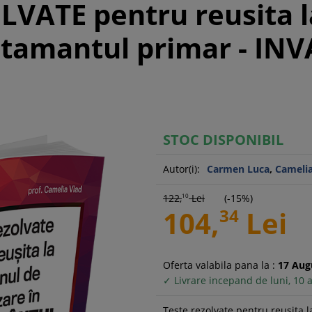
LVATE pentru reusita 
vatamantul primar - IN
STOC DISPONIBIL
Autor(i):
Carmen Luca
,
Camelia
122,
10
Lei
(-15%)
104,
34
Lei
Oferta valabila pana la :
17
Aug
✓ Livrare incepand de luni, 10 
Teste rezolvate pentru reusita l