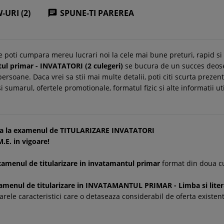
-URI (2)
SPUNE-TI PAREREA

e poti cumpara mereu lucrari noi la cele mai bune preturi, rapid s
tul primar - INVATATORI (2 culegeri)
se bucura de un succes deoseb
rsoane. Daca vrei sa stii mai multe detalii, poti citi scurta prezent
si sumarul, ofertele promotionale, formatul fizic si alte informatii u
xima la examenul de TITULARIZARE INVATATORI
E. in vigoare!
examenul de titularizare in invatamantul primar
format din doua cu
xamenul de titularizare in INVATAMANTUL PRIMAR - Limba si literat
rele caracteristici care o detaseaza considerabil de oferta exist