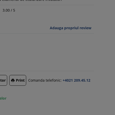
3.00
/
5
Adauga propriul review
tor
Print
Comanda telefonic:
+4021 209.45.12

elor