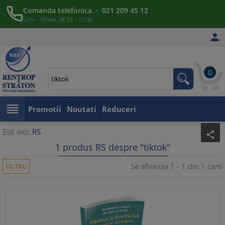
Comanda telefonica · 021 209 45 12
Luni – Vineri, 08:30 – 17:00

0

Promotii
Noutati
Reduceri
Esti aici:
RS
share
1 produs RS despre "tiktok"
Se afiseaza 1 - 1 din 1 carti
FILTRU