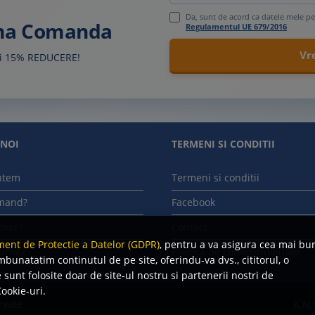
Da, sunt de acord ca datele mele pe
ima Comanda
Regulamentul UE 679/2016
sti 15% REDUCERE!
 NOI
TERMENI SI CONDITII
ntem
Termeni si conditii
mand?
Facebook
tesc?
Contact
ent de Protectie a Datelor (GDPR)
, pentru a va asigura cea mai bu
urnez
Politica de confidentialitate
mbunatatim continutul de pe site, oferindu-va dvs., cititorul, o
sunt folosite doar de site-ul nostru si partenerii nostri de
ookie-uri.
rvate
A.N.