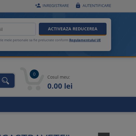


INREGISTRARE
AUTENTIFICARE
ACTIVEAZA REDUCEREA
ele mele personale sa fie prelucrate conform
Regulamentului UE
0
Cosul meu:
0.00 lei
unca