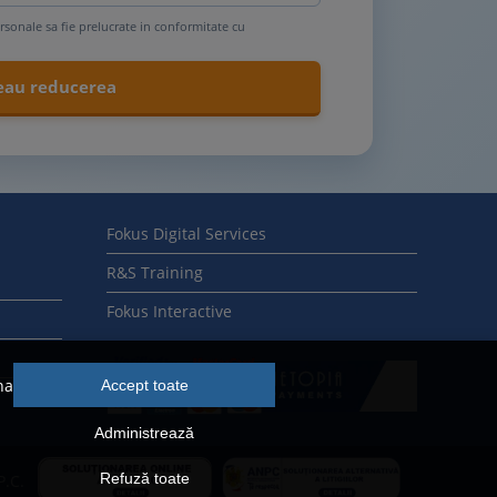
rsonale sa fie prelucrate in conformitate cu
Fokus Digital Services
R&S Training
Fokus Interactive
na
Accept toate
Administrează
Refuză toate
P.C.