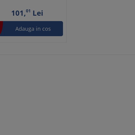
101,
01
Lei
Adauga in cos