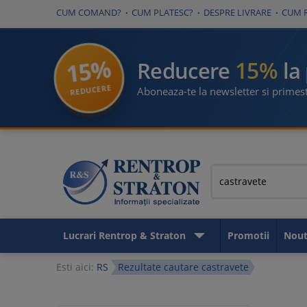
CUM COMAND?
CUM PLATESC?
DESPRE LIVRARE
CUM 
15%
15%
Reducere
la
REDUCERE
Aboneaza-te la newsletter si primest
Lucrari Rentrop & Straton
Promotii
Nout
Esti aici:
RS
Rezultate cautare castravete