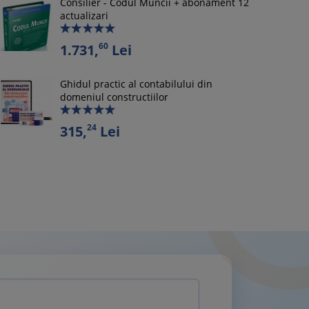
Consilier - Codul Muncii + abonament 12
actualizari
60
1.731,
Lei
Ghidul practic al contabilului din
domeniul constructiilor
24
315,
Lei