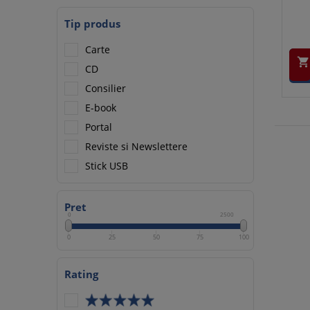
Tip produs
Carte

CD
Consilier
E-book
Portal
Reviste si Newslettere
Stick USB
Pret
0
2500
0
25
50
75
100
Rating