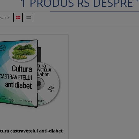
1 PRODUS RS DESPRE 
isare:


tura castravetelui anti-diabet