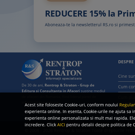
REDUCERE 15% la Pr
Aboneaza-te la newsletterul RS.ro si prime
DESPRE
Cine su
De 30 de ani,
Rentrop & Straton - Grup de
Cum co
Editura si Consultanta in Afaceri
sustine mediul
de afaceri din Romania, fiind liderul pietei de
Cum pla
informatii specializate.
Acest site foloseste Cookie-uri, conform noului
Regulam
Cum ret
experienta online. In esenta, Cookie-urile ne ajuta sa i
experienta online personalizata si mult mai rapida. Ele 
incredere. Click
AICI
pentru detalii despre politica de C
© 2008 - 2026 Rentrop & Straton
Toate drepturile reze